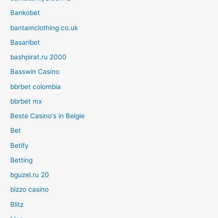
Bankobet
bantamclothing.co.uk
Basaribet
bashpirat.ru 2000
Basswin Casino
bbrbet colombia
bbrbet mx
Beste Casino's in Belgie
Bet
Betify
Betting
bguzel.ru 20
bizzo casino
Blitz