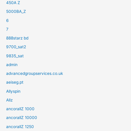
450A Z
5000BA_Z
6
7
888starz bd
9700_sat2
9835_sat
admin
advancedgroupservices.co.uk
aeiseg.pt
Allyspin
Allz
ancorallZ 1000
ancorallZ 10000
ancorallZ 1250