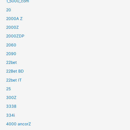
1_5000_com
20
2000A Z
2000Z
2000ZDP
2060
2090
22bet
22Bet BD
22bet IT
25
300Z
3338
334i
4000 ancorZ