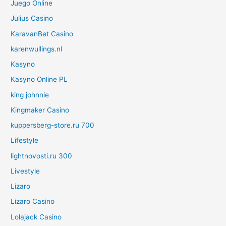
Juego Online
Julius Casino
KaravanBet Casino
karenwullings.nl
Kasyno
Kasyno Online PL
king johnnie
Kingmaker Casino
kuppersberg-store.ru 700
Lifestyle
lightnovosti.ru 300
Livestyle
Lizaro
Lizaro Casino
Lolajack Casino