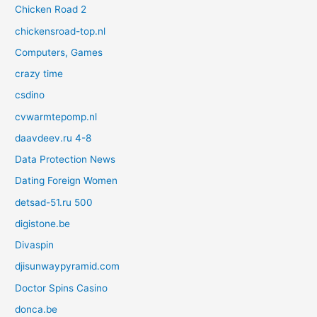
Chicken Road 2
chickensroad-top.nl
Computers, Games
crazy time
csdino
cvwarmtepomp.nl
daavdeev.ru 4-8
Data Protection News
Dating Foreign Women
detsad-51.ru 500
digistone.be
Divaspin
djisunwaypyramid.com
Doctor Spins Casino
donca.be