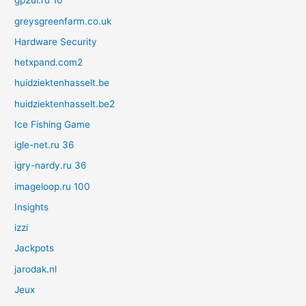
gp2ui.ru 10
greysgreenfarm.co.uk
Hardware Security
hetxpand.com2
huidziektenhasselt.be
huidziektenhasselt.be2
Ice Fishing Game
igle-net.ru 36
igry-nardy.ru 36
imageloop.ru 100
Insights
izzi
Jackpots
jarodak.nl
Jeux