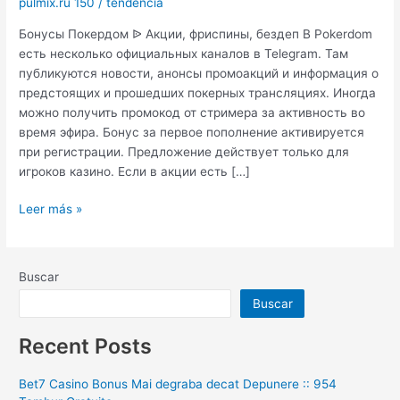
pulmix.ru 150
/
tendencia
сегодня,
действующие
Бонусы Покердом ᐉ Акции, фриспины, бездеп В Pokerdom
коды
есть несколько официальных каналов в Telegram. Там
для
публикуются новости, анонсы промоакций и информация о
старых
предстоящих и прошедших покерных трансляциях. Иногда
игроковпромокод
можно получить промокод от стримера за активность во
покердом
время эфира. Бонус за первое пополнение активируется
при регистрации. Предложение действует только для
игроков казино. Если в акции есть […]
Leer más »
Buscar
Buscar
Recent Posts
Bet7 Casino Bonus Mai degraba decat Depunere :: 954