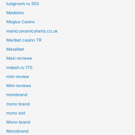
lusigroom.ru 500
Madslots
Magius Casino
manicceramicsherts.co.uk
Maribet casino TR
Masalbet
Maxi reviewe
mdash.ru 170
mini-review
Mini-reviews
mombrand
mono brand
mono slot
Mono-brand
Monobrand