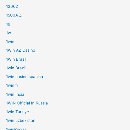
1300Z
1500A Z
18
1w
1win
1Win AZ Casino
1Win Brasil
1win Brazil
1win casino spanish
1win fr
1win India
1WIN Official In Russia
1win Turkiye
1win uzbekistan
1winRussia