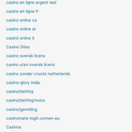
casino en ligne argent reel
casino en ligne fr
casino onlina ca
casino online ar
casinò online it
Casino Sites
casino svensk licens
casino utan svensk licens
casino zonder crucks netherlands
casino-glory india
casino/betting
casino/betting/nutra
casino/gambling
casinomate-login.comen-au
Casinos