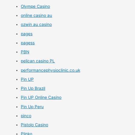
Olympe Casino
online casino au
ozwin au casino
pages
pagess
PBN
pelican casino PL
performancephysioclinic.co.uk
Pin UP
Pin Up Brazil
Pin UP Online Casino
Pin Up Peru
pinco
Pistolo Casino
Plinko