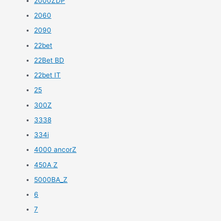
2000ZDP
2060
2090
22bet
22Bet BD
22bet IT
25
300Z
3338
334i
4000 ancorZ
450A Z
5000BA_Z
6
7