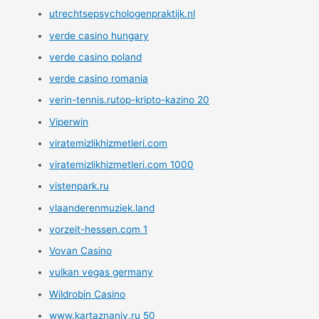
utrechtsepsychologenpraktijk.nl
verde casino hungary
verde casino poland
verde casino romania
verin-tennis.rutop-kripto-kazino 20
Viperwin
viratemizlikhizmetleri.com
viratemizlikhizmetleri.com 1000
vistenpark.ru
vlaanderenmuziek.land
vorzeit-hessen.com 1
Vovan Casino
vulkan vegas germany
Wildrobin Casino
www.kartaznaniy.ru 50