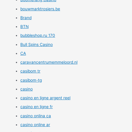
bouwmarktrosiers.be
Brand
BTN
bubbleshop.ru 170
Bull Spins Casino
CA
caravancentrumemmeloord.nl
casibom tr
casibom-tg
casino
casino en ligne argent reel
casino en ligne fr
casino onlina ca
casino online ar