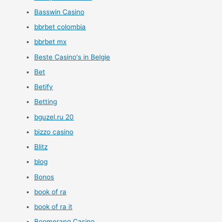
Basswin Casino
bbrbet colombia
bbrbet mx
Beste Casino's in Belgie
Bet
Betify
Betting
bguzel.ru 20
bizzo casino
Blitz
blog
Bonos
book of ra
book of ra it
Boomerang Casino