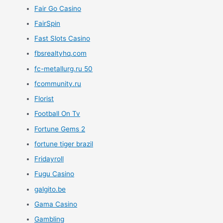
Fair Go Casino
FairSpin
Fast Slots Casino
fbsrealtyhq.com
fc-metallurg.ru 50
fcommunity.ru
Florist
Football On Tv
Fortune Gems 2
fortune tiger brazil
Fridayroll
Fugu Casino
galgito.be
Gama Casino
Gambling