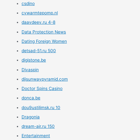
csdino
cvwarmtepomp.nl
daavdeev.ru 4-8
Data Protection News
Dating Foreign Women
detsad-51.ru 500
digistone.be
Divaspin
djisunwaypyramid.com
Doctor Spins Casino
donca.be
dou9ustilimsk.ru 10
Dragonia
dream-air.ru 150
Entertainment