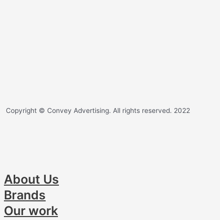
Copyright © Convey Advertising. All rights reserved. 2022
About Us
Brands
Our work