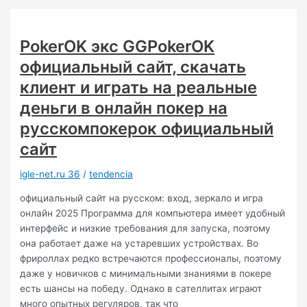
PokerOK экс GGPokerOK
официальный сайт, скачать
клиент и играть на реальные
деньги в онлайн покер на
русскомпокерок официальный
сайт
igle-net.ru 36
/
tendencia
официальный сайт на русском: вход, зеркало и игра
онлайн 2025 Программа для компьютера имеет удобный
интерфейс и низкие требования для запуска, поэтому
она работает даже на устаревших устройствах. Во
фрироллах редко встречаются профессионалы, поэтому
даже у новичков с минимальными знаниями в покере
есть шансы на победу. Однако в сателлитах играют
много опытных регуляров, так что