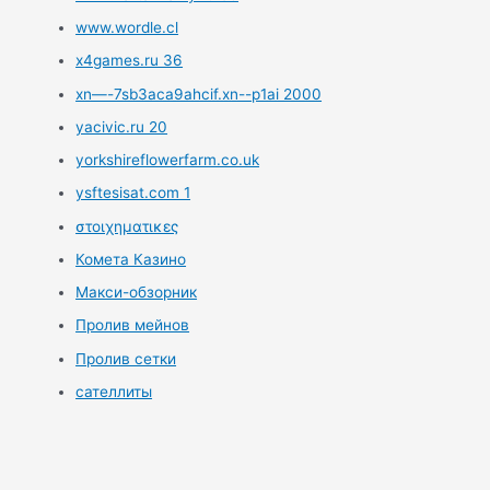
www.wordle.cl
x4games.ru 36
xn—-7sb3aca9ahcif.xn--p1ai 2000
yacivic.ru 20
yorkshireflowerfarm.co.uk
ysftesisat.com 1
στοιχηματικες
Комета Казино
Макси-обзорник
Пролив мейнов
Пролив сетки
сателлиты