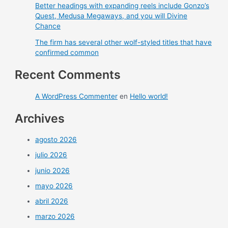
Better headings with expanding reels include Gonzo’s
Quest, Medusa Megaways, and you will Divine
Chance
The firm has several other wolf-styled titles that have
confirmed common
Recent Comments
A WordPress Commenter
en
Hello world!
Archives
agosto 2026
julio 2026
junio 2026
mayo 2026
abril 2026
marzo 2026