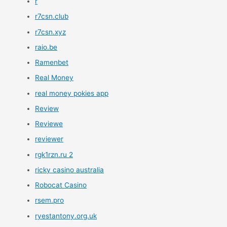
r
r7csn.club
r7csn.xyz
raio.be
Ramenbet
Real Money
real money pokies app
Review
Reviewe
reviewer
rgk1rzn.ru 2
ricky casino australia
Robocat Casino
rsem.pro
ryestantony.org.uk