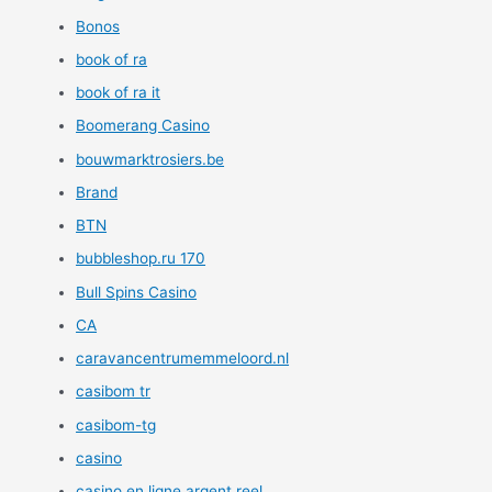
Bonos
book of ra
book of ra it
Boomerang Casino
bouwmarktrosiers.be
Brand
BTN
bubbleshop.ru 170
Bull Spins Casino
CA
caravancentrumemmeloord.nl
casibom tr
casibom-tg
casino
casino en ligne argent reel