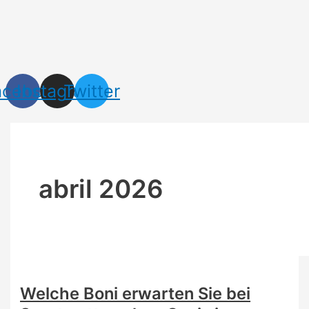
Ir
Paginación
Welche
Welche
Welche
Welche
Gioco
Desktop
HTML
Les
W
The
al
de
Boni
Boni
Boni
Boni
Globale,
vs
5‑Powered
bonus
jaki
Founding
contenido
entradas
erwarten
erwarten
erwarten
erwarten
Valute
Mobile
Tournament
de
sposób
of
Sie
Sie
Sie
Sie
Locali:
:
Engines:
Noël
sztuczna
YouTube
bei
bei
bei
bei
Come
le
How
:
inteligencja
A
Sportwetten
Sportwetten
Sportwetten
Sportwetten
le
duel
Modern
comment
modyfikuje
Short
acebook
Instagram
Twitter
ohne
ohne
ohne
ohne
Diverse
scientifique
Online
les
sektor
History
Oasis
Oasis
Oasis
Oasis
Culture
des
Casinos
casinos
zabawy
in
in
in
in
Modellano
performances
Deliver
modernes
Deutschland?
Deutschland?
Deutschland?
Deutschland?
i
iGaming
Ultra‑Smooth
conjuguent
Sistemi
à
Competitive
succès
di
l’heure
Play
festif
abril 2026
Pagamento
de
et
nell’iGaming
la
responsabilité
Saint‑Valentin
Welche Boni erwarten Sie bei