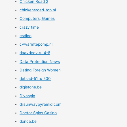
Chicken Road 2
chickensroad-top.nl
Computers, Games
crazy time
csdino
cvwarmtepomp.nl
daavdeev.ru 4-8
Data Protection News
Dating Foreign Women
detsad-51.ru 500
digistone.be
Divaspin
djisunwaypyramid.com
Doctor Spins Casino
donca.be