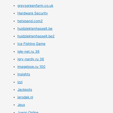
greysgreenfarm.co.uk
Hardware Security
hetxpand.com2
huidziektenhasselt.be
huidziektenhasselt.be2
Ice Fishing Game
igle-net.ru 36
igry-nardy.ru 36
imageloop.ru 100
Insights
izzi
Jackpots
jarodak.nl
Jeux
Juego Online