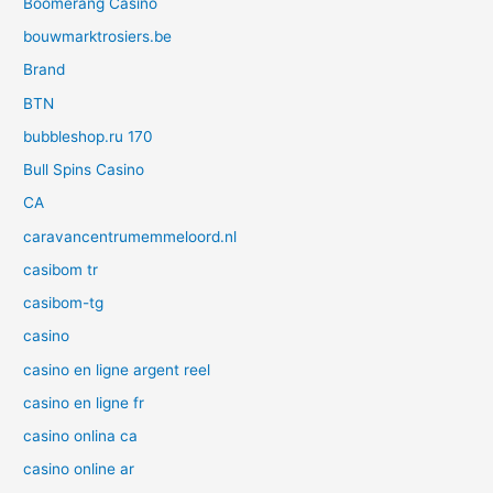
Boomerang Casino
bouwmarktrosiers.be
Brand
BTN
bubbleshop.ru 170
Bull Spins Casino
CA
caravancentrumemmeloord.nl
casibom tr
casibom-tg
casino
casino en ligne argent reel
casino en ligne fr
casino onlina ca
casino online ar