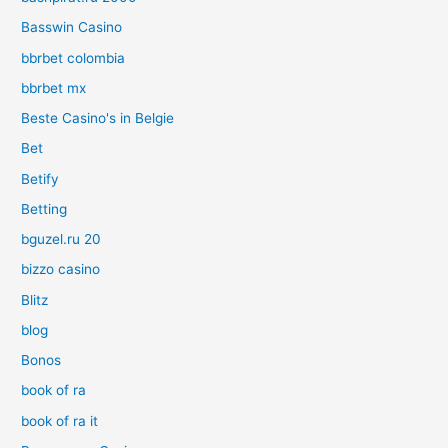
Basswin Casino
bbrbet colombia
bbrbet mx
Beste Casino's in Belgie
Bet
Betify
Betting
bguzel.ru 20
bizzo casino
Blitz
blog
Bonos
book of ra
book of ra it