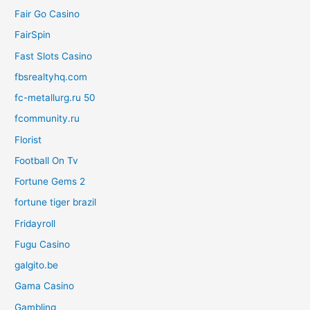
Fair Go Casino
FairSpin
Fast Slots Casino
fbsrealtyhq.com
fc-metallurg.ru 50
fcommunity.ru
Florist
Football On Tv
Fortune Gems 2
fortune tiger brazil
Fridayroll
Fugu Casino
galgito.be
Gama Casino
Gambling