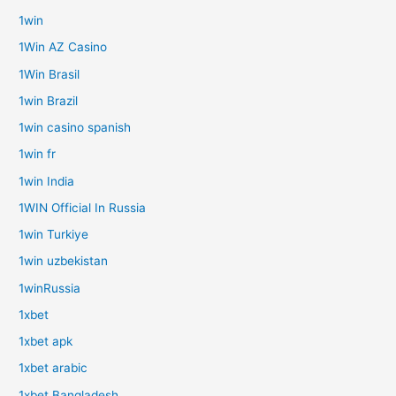
1win
1Win AZ Casino
1Win Brasil
1win Brazil
1win casino spanish
1win fr
1win India
1WIN Official In Russia
1win Turkiye
1win uzbekistan
1winRussia
1xbet
1xbet apk
1xbet arabic
1xbet Bangladesh