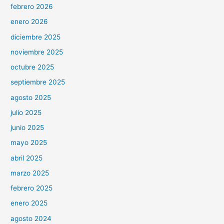
febrero 2026
enero 2026
diciembre 2025
noviembre 2025
octubre 2025
septiembre 2025
agosto 2025
julio 2025
junio 2025
mayo 2025
abril 2025
marzo 2025
febrero 2025
enero 2025
agosto 2024