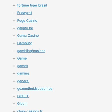
fortune tiger brazil
Fridayroll
Fugu Casino
galgito.be
Gama Casino
Gambling
gambling/casinos
Game
games
gaming
general
gezondheidscoach.be
GGBET
Giochi
glory-casinos tr