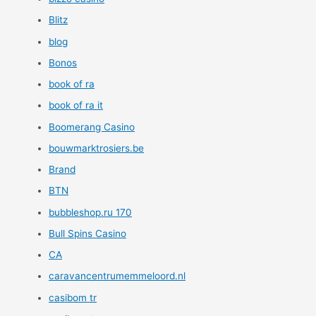
Blitz
blog
Bonos
book of ra
book of ra it
Boomerang Casino
bouwmarktrosiers.be
Brand
BTN
bubbleshop.ru 170
Bull Spins Casino
CA
caravancentrumemmeloord.nl
casibom tr