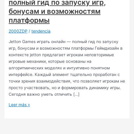
полный гид по запуску игр,
бонусам и возможностям
платформы
2000ZDP
/
tendencia
Jetton Games играть онлайн — полный гид по запуску
игр, бонусам и возможностям платформы Геймдизайн в
контексте jetton предлагает игрокам неповторимые
игровые механики, которые основаны на
алгоритмических моделях и интуитивно понятном
интерфейсе. Каждый элемент тщательно проработан с
точки зрения взаимодействия, что позволяет игрокам не
просто участвовать, но и формировать динамику игры.
Сегодня важно уметь отличить […]
Leer más »