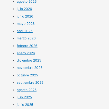
agosto 2026
julio 2026
junio 2026
mayo 2026
abril 2026
marzo 2026
febrero 2026
enero 2026
diciembre 2025
noviembre 2025
octubre 2025
septiembre 2025
agosto 2025
julio 2025
junio 2025