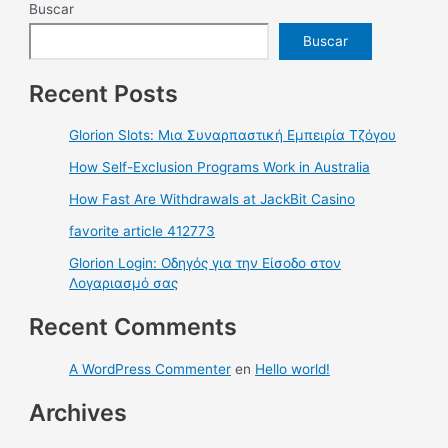
Buscar
Buscar
Recent Posts
Glorion Slots: Μια Συναρπαστική Εμπειρία Τζόγου
How Self-Exclusion Programs Work in Australia
How Fast Are Withdrawals at JackBit Casino
favorite article 412773
Glorion Login: Οδηγός για την Είσοδο στον
Λογαριασμό σας
Recent Comments
A WordPress Commenter
en
Hello world!
Archives