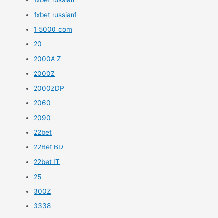
1xbet russian1
1_5000_com
20
2000A Z
2000Z
2000ZDP
2060
2090
22bet
22Bet BD
22bet IT
25
300Z
3338