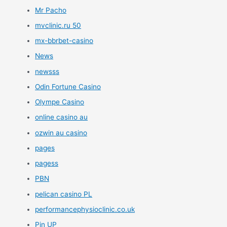
Mr Pacho
mvclinic.ru 50
mx-bbrbet-casino
News
newsss
Odin Fortune Casino
Olympe Casino
online casino au
ozwin au casino
pages
pagess
PBN
pelican casino PL
performancephysioclinic.co.uk
Pin UP