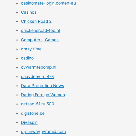
casinomate-login.comen-au
Casinos
Chicken Road 2
chickensroad-top.nl
Computers, Games
crazy time
csdino
cvwarmtepomp.nl
daavdeev.ru 4-8
Data Protection News
Dating Foreign Women
detsad-51.ru 500
digistone.be
Divaspin
djisunwaypyramid.com