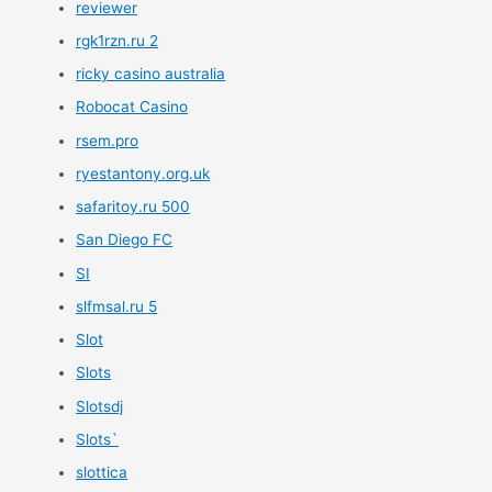
reviewer
rgk1rzn.ru 2
ricky casino australia
Robocat Casino
rsem.pro
ryestantony.org.uk
safaritoy.ru 500
San Diego FC
SI
slfmsal.ru 5
Slot
Slots
Slotsdj
Slots`
slottica