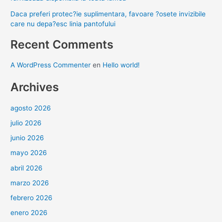
Daca preferi protec?ie suplimentara, favoare ?osete invizibile
care nu depa?esc linia pantofului
Recent Comments
A WordPress Commenter
en
Hello world!
Archives
agosto 2026
julio 2026
junio 2026
mayo 2026
abril 2026
marzo 2026
febrero 2026
enero 2026