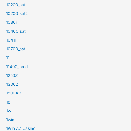
10200_sat
10200_sat2
1030i
10400_sat
1041i
10700_sat
11
11400_prod
1250Z
1300Z
1500A Z
18
1w
1win
1Win AZ Casino