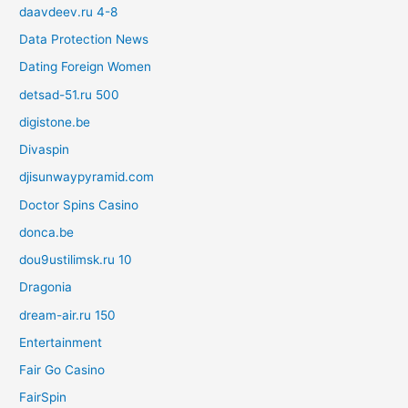
daavdeev.ru 4-8
Data Protection News
Dating Foreign Women
detsad-51.ru 500
digistone.be
Divaspin
djisunwaypyramid.com
Doctor Spins Casino
donca.be
dou9ustilimsk.ru 10
Dragonia
dream-air.ru 150
Entertainment
Fair Go Casino
FairSpin