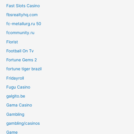
Fast Slots Casino
fbsrealtyhq.com
fc-metallurg.ru 50
fcommunity.ru
Florist
Football On Tv
Fortune Gems 2
fortune tiger brazil
Fridayroll
Fugu Casino
galgito.be
Gama Casino
Gambling
gambling/casinos
Game