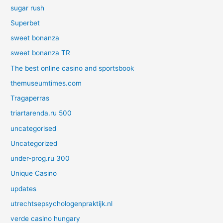
sugar rush
Superbet
sweet bonanza
sweet bonanza TR
The best online casino and sportsbook
themuseumtimes.com
Tragaperras
triartarenda.ru 500
uncategorised
Uncategorized
under-prog.ru 300
Unique Casino
updates
utrechtsepsychologenpraktijk.nl
verde casino hungary