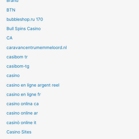
Brand
BTN
bubbleshop.ru 170
Bull Spins Casino
CA
caravancentrumemmeloord.nl
casibom tr
casibom-tg
casino
casino en ligne argent reel
casino en ligne fr
casino onlina ca
casino online ar
casinò online it
Casino Sites