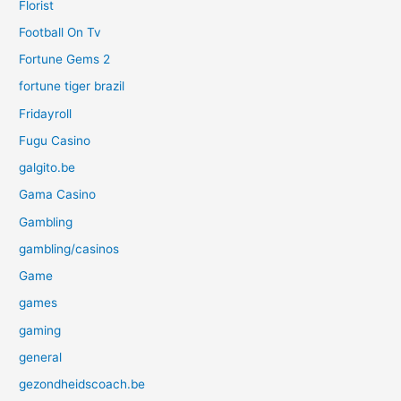
Florist
Football On Tv
Fortune Gems 2
fortune tiger brazil
Fridayroll
Fugu Casino
galgito.be
Gama Casino
Gambling
gambling/casinos
Game
games
gaming
general
gezondheidscoach.be