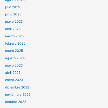
julio 2025
junio 2025
mayo 2025
abril 2025
marzo 2025
febrero 2025
enero 2025
agosto 2024
mayo 2023
abril 2023
enero 2023
diciembre 2022
noviembre 2022
octubre 2022