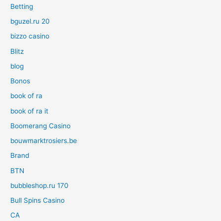
Betting
bguzel.ru 20
bizzo casino
Blitz
blog
Bonos
book of ra
book of ra it
Boomerang Casino
bouwmarktrosiers.be
Brand
BTN
bubbleshop.ru 170
Bull Spins Casino
CA