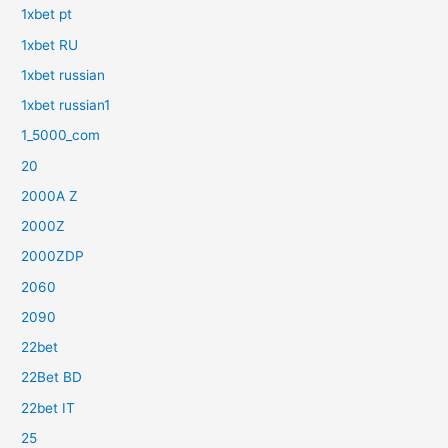
1xbet pt
1xbet RU
1xbet russian
1xbet russian1
1_5000_com
20
2000A Z
2000Z
2000ZDP
2060
2090
22bet
22Bet BD
22bet IT
25