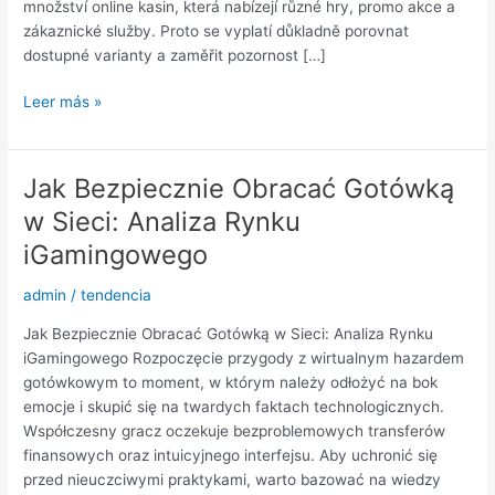
množství online kasin, která nabízejí různé hry, promo akce a
zákaznické služby. Proto se vyplatí důkladně porovnat
dostupné varianty a zaměřit pozornost […]
Leer más »
Jak Bezpiecznie Obracać Gotówką
Jak
Bezpiecznie
w Sieci: Analiza Rynku
Obracać
iGamingowego
Gotówką
w
admin
/
tendencia
Sieci:
Analiza
Jak Bezpiecznie Obracać Gotówką w Sieci: Analiza Rynku
Rynku
iGamingowego Rozpoczęcie przygody z wirtualnym hazardem
iGamingowego
gotówkowym to moment, w którym należy odłożyć na bok
emocje i skupić się na twardych faktach technologicznych.
Współczesny gracz oczekuje bezproblemowych transferów
finansowych oraz intuicyjnego interfejsu. Aby uchronić się
przed nieuczciwymi praktykami, warto bazować na wiedzy