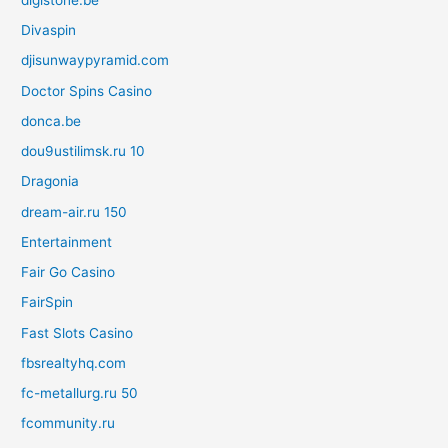
Divaspin
djisunwaypyramid.com
Doctor Spins Casino
donca.be
dou9ustilimsk.ru 10
Dragonia
dream-air.ru 150
Entertainment
Fair Go Casino
FairSpin
Fast Slots Casino
fbsrealtyhq.com
fc-metallurg.ru 50
fcommunity.ru