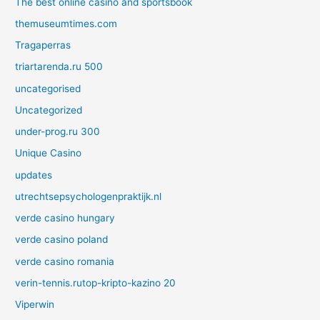
The best online casino and sportsbook
themuseumtimes.com
Tragaperras
triartarenda.ru 500
uncategorised
Uncategorized
under-prog.ru 300
Unique Casino
updates
utrechtsepsychologenpraktijk.nl
verde casino hungary
verde casino poland
verde casino romania
verin-tennis.rutop-kripto-kazino 20
Viperwin