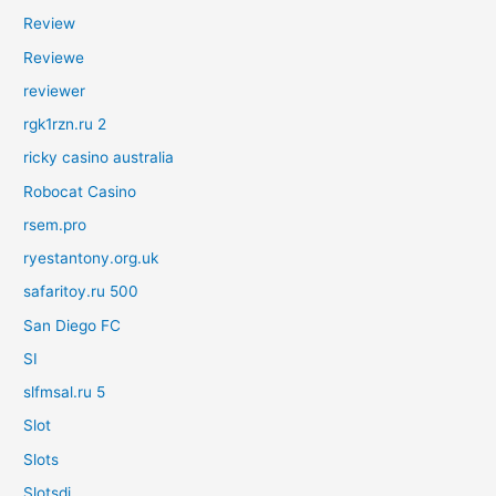
Review
Reviewe
reviewer
rgk1rzn.ru 2
ricky casino australia
Robocat Casino
rsem.pro
ryestantony.org.uk
safaritoy.ru 500
San Diego FC
SI
slfmsal.ru 5
Slot
Slots
Slotsdj