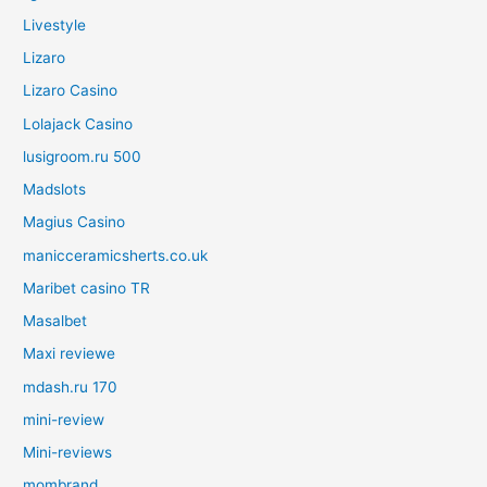
Livestyle
Lizaro
Lizaro Casino
Lolajack Casino
lusigroom.ru 500
Madslots
Magius Casino
manicceramicsherts.co.uk
Maribet casino TR
Masalbet
Maxi reviewe
mdash.ru 170
mini-review
Mini-reviews
mombrand