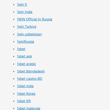
1win fr
1win India
1WIN Official In Russia
1win Turkiye
1win uzbekistan
1winRussia
1xbet
1xbet apk
1xbet arabic
1xbet Bangladesh
1xbet casino BD
1xbet india
1xbet Korea
1xbet KR
1xbet malaysia