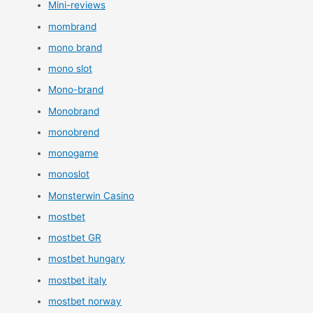
Mini-reviews
mombrand
mono brand
mono slot
Mono-brand
Monobrand
monobrend
monogame
monoslot
Monsterwin Casino
mostbet
mostbet GR
mostbet hungary
mostbet italy
mostbet norway