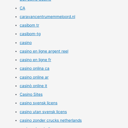
CA
caravancentrumemmeloord.nl
casibom tr
casibom-tg
casino
casino en ligne argent reel
casino en ligne fr
casino onlina ca
casino online ar
casinò online it
Casino Sites
casino svensk licens
casino utan svensk licens
casino zonder crucks netherlands