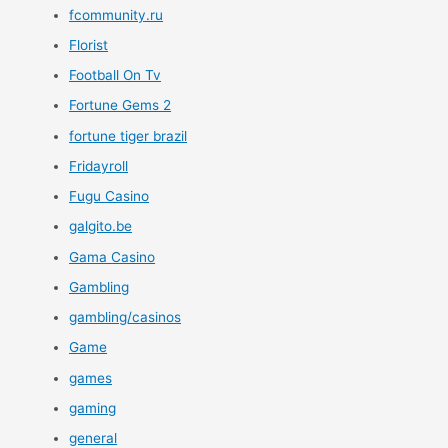
fcommunity.ru
Florist
Football On Tv
Fortune Gems 2
fortune tiger brazil
Fridayroll
Fugu Casino
galgito.be
Gama Casino
Gambling
gambling/casinos
Game
games
gaming
general