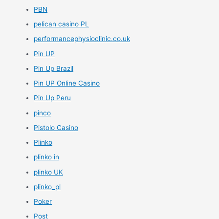
PBN
pelican casino PL
performancephysioclinic.co.uk
Pin UP
Pin Up Brazil
Pin UP Online Casino
Pin Up Peru
pinco
Pistolo Casino
Plinko
plinko in
plinko UK
plinko_pl
Poker
Post