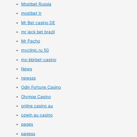
Mostbet Russia
mostbet tr
Mr Bet casino DE
mr jack bet brazil
Mr Pacho
mvclinic.ru 50
mx-bbrbet-casino
News
newsss
Odin Fortune Casino
Olympe Casino
online casino au
ozwin au casino
pages
pagess