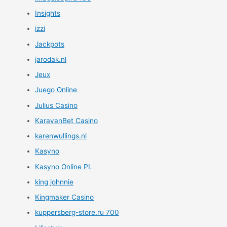
Insights
izzi
Jackpots
jarodak.nl
Jeux
Juego Online
Julius Casino
KaravanBet Casino
karenwullings.nl
Kasyno
Kasyno Online PL
king johnnie
Kingmaker Casino
kuppersberg-store.ru 700