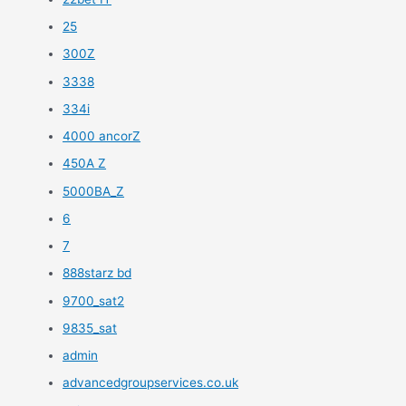
25
300Z
3338
334i
4000 ancorZ
450A Z
5000BA_Z
6
7
888starz bd
9700_sat2
9835_sat
admin
advancedgroupservices.co.uk