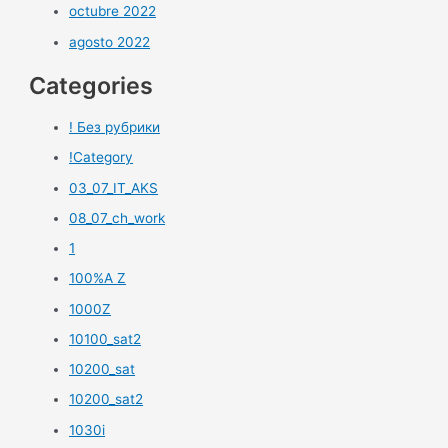
octubre 2022
agosto 2022
Categories
! Без рубрики
!Category
03_07_IT_AKS
08_07_ch_work
1
100%A Z
1000Z
10100_sat2
10200_sat
10200_sat2
1030i