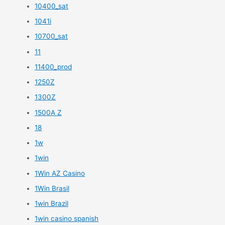
10400_sat
1041i
10700_sat
11
11400_prod
1250Z
1300Z
1500A Z
18
1w
1win
1Win AZ Casino
1Win Brasil
1win Brazil
1win casino spanish