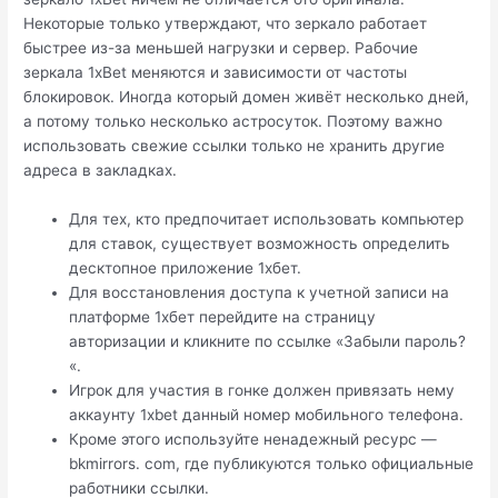
Некоторые только утверждают, что зеркало работает
быстрее из-за меньшей нагрузки и сервер. Рабочие
зеркала 1xBet меняются и зависимости от частоты
блокировок. Иногда который домен живёт несколько дней,
а потому только несколько астросуток. Поэтому важно
использовать свежие ссылки только не хранить другие
адреса в закладках.
Для тех, кто предпочитает использовать компьютер
для ставок, существует возможность определить
десктопное приложение 1хбет.
Для восстановления доступа к учетной записи на
платформе 1хбет перейдите на страницу
авторизации и кликните по ссылке «Забыли пароль?
«.
Игрок для участия в гонке должен привязать нему
аккаунту 1xbet данный номер мобильного телефона.
Кроме этого используйте ненадежный ресурс —
bkmirrors. com, где публикуются только официальные
работники ссылки.