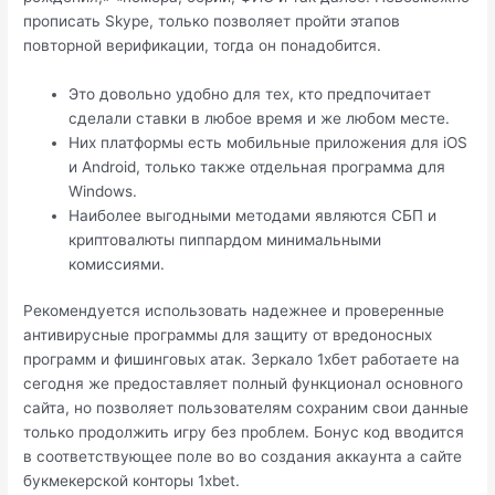
прописать Skype, только позволяет пройти этапов
повторной верификации, тогда он понадобится.
Это довольно удобно для тех, кто предпочитает
сделали ставки в любое время и же любом месте.
Них платформы есть мобильные приложения для iOS
и Android, только также отдельная программа для
Windows.
Наиболее выгодными методами являются СБП и
криптовалюты пиппардом минимальными
комиссиями.
Рекомендуется использовать надежнее и проверенные
антивирусные программы для защиту от вредоносных
программ и фишинговых атак. Зеркало 1хбет работаете на
сегодня же предоставляет полный функционал основного
сайта, но позволяет пользователям сохраним свои данные
только продолжить игру без проблем. Бонус код вводится
в соответствующее поле во во создания аккаунта а сайте
букмекерской конторы 1xbet.