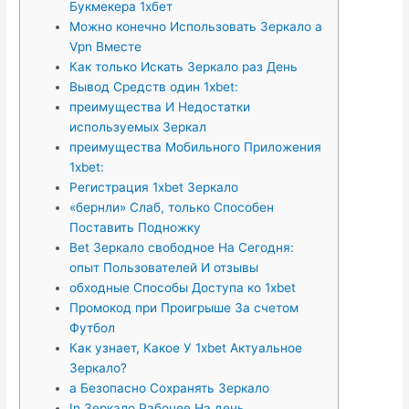
Букмекера 1хбет
Можно конечно Использовать Зеркало а
Vpn Вместе
Как только Искать Зеркало раз День
Вывод Средств один 1xbet:
преимущества И Недостатки
используемых Зеркал
преимущества Мобильного Приложения
1xbet:
Регистрация 1xbet Зеркало
«бернли» Слаб, только Способен
Поставить Подножку
Bet Зеркало свободное На Сегодня:
опыт Пользователей И отзывы
обходные Способы Доступа ко 1xbet
Промокод при Проигрыше За счетом
Футбол
Как узнает, Какое У 1xbet Актуальное
Зеркало?
а Безопасно Сохранять Зеркало
In Зеркало Рабочее На день