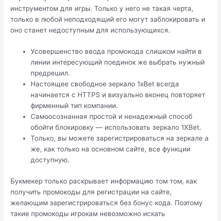
инструментом для игры. Только у него не такая черта,
только в любой неподходящий его могут заблокировать и
оно станет недоступным для использующихся.
Усовершенство ввода промокода слишком найти в
линии интересующий поединок же выбрать нужный
предрешил.
Настоящее свободное зеркало 1xBet всегда
начинается с HTTPS и визуально вконец повторяет
фирменный тип компании.
Самоосознанная простой и ненадежный способ
обойти блокировку — использовать зеркало 1XBet.
Только, вы можете зарегистрироваться на зеркале а
же, как только на основном сайте, все функции
доступную.
Букмекер только раскрывает информацию том том, как
получить промокоды для регистрации на сайте,
желающим зарегистрироваться без бонус кода. Поэтому
такие промокоды игрокам невозможно искать