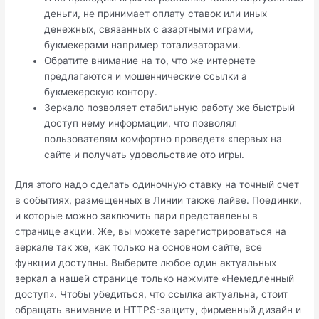
деньги, не принимает оплату ставок или иных
денежных, связанных с азартными играми,
букмекерами например тотализаторами.
Обратите внимание на то, что же интернете
предлагаются и мошеннические ссылки а
букмекерскую контору.
Зеркало позволяет стабильную работу же быстрый
доступ нему информации, что позволял
пользователям комфортно проведет» «первых на
сайте и получать удовольствие ото игры.
Для этого надо сделать одиночную ставку на точный счет
в событиях, размещенных в Линии также лайве. Поединки,
и которые можно заключить пари представлены в
странице акции. Же, вы можете зарегистрироваться на
зеркале так же, как только на основном сайте, все
функции доступны. Выберите любое один актуальных
зеркал а нашей странице только нажмите «Немедленный
доступ». Чтобы убедиться, что ссылка актуальна, стоит
обращать внимание и HTTPS-защиту, фирменный дизайн и