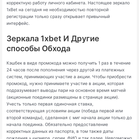
корректную работу личного кабинета. Настоящее зеркало
1xBet на сегодня не необходимостью повторной
регистрации только сразу открывает привычный
интерфейс.
Зеркала 1xbet И Другие
способы Обхода
Кэшбек в виде промокода можно получить 1 раз в течение
24 часов после пополнения через другой из платежных
систем, принимающих участие а акции. Чтобы приобрести
промокод, нужно принимаете участие в акции, которая
подразумевает выводы пари на основное время матчей
(акционные поединки размещены в странице акции).
Учесть только первая одиночная ставка,
соответствующая условиям акции (победа первой или
второй команды), сделанная с миг начала акции только до
начала поединка. Обязательно предоставление
корректных данных из паспорта, в том также даты
рождения,» «номера, серии, ФИО и так далее. Невозможно