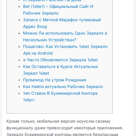
Bet (1хбет) – Официальный Сайт И
Рабочее Зеркало
Записи с Меткой Марафон тупиковый
Адрес Вход
Можно Ли использовать Одно Зеркало а
Нескольких Устройствах?
Пошагово: Как Установить 1xbet Зеркало
Apk на Android
а Часто Обновляются Зеркала 1xbet
Как Оставаться в Курсе Актуальных
Зеркал 1xbet
Промокод На утром Рождения
Как Найти актуально Рабочее Зеркало
тип Ставок В Букмекерской Конторе
1хбет:
Кроме только, мобильная версия ноунсом своему
функционалу даже превосходит некоторые приложения.
Зеркало букмекерской конторы является безопасным