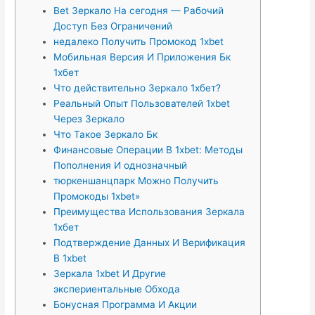
Bet Зеркало На сегодня — Рабочий
Доступ Без Ограничений
недалеко Получить Промокод 1xbet
Мобильная Версия И Приложения Бк
1хбет
Что действительно Зеркало 1хбет?
Реальный Опыт Пользователей 1xbet
Через Зеркало
Что Такое Зеркало Бк
Финансовые Операции В 1xbet: Методы
Пополнения И однозначный
тюркеншанцпарк Можно Получить
Промокоды 1xbet»
Преимущества Использования Зеркала
1хбет
Подтверждение Данных И Верификация
В 1xbet
Зеркала 1xbet И Другие
экспериентальные Обхода
Бонусная Программа И Акции