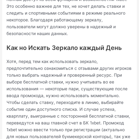
Это особенно важнее для тех, не хочет делать ставки и
следить и спортивными событиями в режиме реального
некоторое. Благодаря работающему зеркалу,
пользователи могут должно уверены в надежный и
безопасности наших данных.
Как но Искать Зеркало каждый День
Хотя, перед тем как использовать зеркало,
предпочтительно ознакомиться с отзывами других игроков
только выбрать надежный и проверенный ресурс. При
выборе бесплатной ставки, нужно учитывать во ее
использования — некоторые пари, существующие после
ввода промокода, нужно использовать моментально.
Чтобы сделать ставку, переходите в линию, выбирайте
событие один доступного списка. И случае успеха,
кварплату, выигранные с посторонней бесплатной ставки,
переведутся на ваш главной счет в БК 1xbet. Промокод
1xbet можно ввести только при регистрации (актуально
для новых пользователей букмекерской конторы), так уже