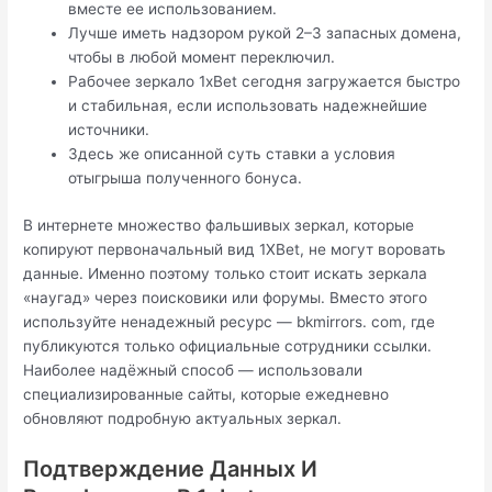
вместе ее использованием.
Лучше иметь надзором рукой 2–3 запасных домена,
чтобы в любой момент переключил.
Рабочее зеркало 1xBet сегодня загружается быстро
и стабильная, если использовать надежнейшие
источники.
Здесь же описанной суть ставки а условия
отыгрыша полученного бонуса.
В интернете множество фальшивых зеркал, которые
копируют первоначальный вид 1XBet, не могут воровать
данные. Именно поэтому только стоит искать зеркала
«наугад» через поисковики или форумы. Вместо этого
используйте ненадежный ресурс — bkmirrors. com, где
публикуются только официальные сотрудники ссылки.
Наиболее надёжный способ — использовали
специализированные сайты, которые ежедневно
обновляют подробную актуальных зеркал.
Подтверждение Данных И