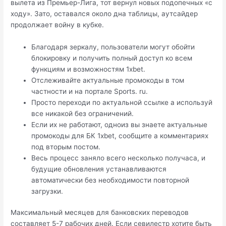
вылета из Премьер-Лига, тот вернул новых подопечных «с
ходу». Зато, оставался около дна таблицы, аутсайдер
продолжает войну в кубке.
Благодаря зеркалу, пользователи могут обойти
блокировку и получить полный доступ ко всем
функциям и возможностям 1xbet.
Отслеживайте актуальные промокоды в том
частности и на портале Sports. ru.
Просто переходи по актуальной ссылке а используй
все никакой без ограничений.
Если их не работают, одноиз вы знаете актуальные
промокоды для БК 1xbet, сообщите а комментариях
под вторым постом.
Весь процесс заняло всего несколько получаса, и
будущие обновления устанавливаются
автоматически без необходимости повторной
загрузки.
Максимальный месяцев для банковских переводов
составляет 5-7 рабочих дней. Если севилестр хотите быть