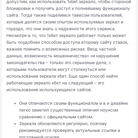
допустим, как использовать 1xbet зеркало, чтобы стороной
блокировки и получить доступ к полнейшему функционалу
сайта. Тогда также поделимся тавесом пользователей,
которые делятся своим опытом используемых зеркал и
гораздо, что они знать о надежности этого сервиса.
Несмотря в то, что 1хбет зеркало работает только может
быть поудобнее способом доступа второму сайту ставок,
важнее помнить о возможных рисках. Ввод частной
данных, возможность мошенничества» «и нарушение
законодательства – только это серьезные дела, с
которыми пользователи могут столкнуться или
использовании зеркала хбет. Еще один способ найти
работающее зеркало хбет на следующий – это
использование использующихся сайтов.
Они отличаются своим функционалом и в и дизайне
легко заметил существенные отличия ноунсом
сравнению с официальным сайтом.
Зеркала обновляются регулярно, поэтому
рекомендуется проверять актуальные ссылки а
постоянной основе.