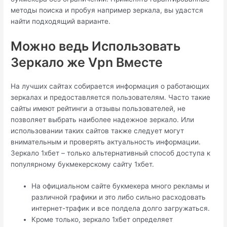
методы поиска и пробуя например зеркала, вы удастся
найти подходящий варианте.
Можно ведь Использовать
Зеркало же Vpn Вместе
На лучших сайтах собирается информация о работающих
зеркалах и предоставляется пользователям. Часто такие
сайты имеют рейтинги а отзывы пользователей, не
позволяет выбрать наиболее надежное зеркало. Или
использовании таких сайтов также следует могут
внимательным и проверять актуальность информации.
Зеркало 1хбет – только альтернативный способ доступа к
популярному букмекерскому сайту 1хбет.
На официальном сайте букмекера много рекламы и
различной графики и это либо сильно расходовать
интернет-трафик и все полдела долго загружаться.
Кроме только, зеркало 1хбет определяет