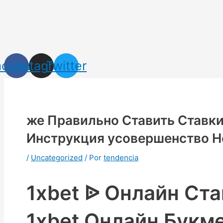
Ir
Navegación
al
de
contenido
entradas
acebook
Instagram
Twitter
же Правильно Ставить Ставки 
Инструкция усовершенство Н
/
Uncategorized
/ Por
tendencia
1xbet ᐉ Онлайн Ста
1xbet Онлайн Букм