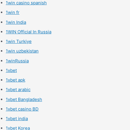
1win casino spanish
1win fr
1win India
1WIN Official In Russia
1win Turkiye
1win uzbekistan
1winRussia
1xbet
1xbet apk
1xbet arabic
1xbet Bangladesh
1xbet casino BD
1xbet india
1xbet Korea