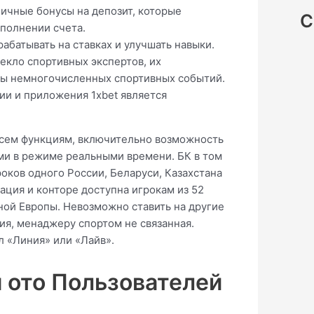
личные бонусы на депозит, которые
C
ополнении счета.
абатывать на ставках и улучшать навыки.
екло спортивных экспертов, их
ы немногочисленных спортивных событий.
и и приложения 1xbet является
всем функциям, включительно возможность
тами в режиме реальными времени. БК в том
оков одного России, Беларуси, Казахстана
ация и конторе доступна игрокам из 52
ной Европы. Невозможно ставить на другие
тия, менаджеру спортом не связанная.
л «Линия» или «Лайв».
 ото Пользователей