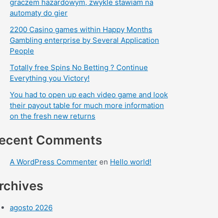
graczem hazardowym, zwykle stawiam na
automaty do gier
2200 Casino games within Happy Months
Gambling enterprise by Several Application
People
Totally free Spins No Betting ? Continue
Everything you Victory!
You had to open up each video game and look
their payout table for much more information
on the fresh new returns
ecent Comments
A WordPress Commenter
en
Hello world!
rchives
agosto 2026