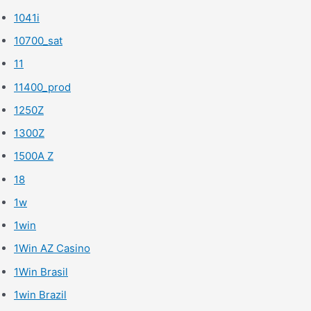
1041i
10700_sat
11
11400_prod
1250Z
1300Z
1500A Z
18
1w
1win
1Win AZ Casino
1Win Brasil
1win Brazil