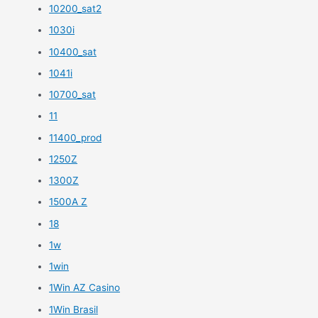
10200_sat2
1030i
10400_sat
1041i
10700_sat
11
11400_prod
1250Z
1300Z
1500A Z
18
1w
1win
1Win AZ Casino
1Win Brasil