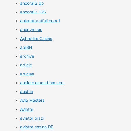
ancorallZ dp
ancorallZ TP2
ankaratarotfali.com 1
anonymous
Aphrodite Casino
aprBH
archive
article
articles
atelierclementhbm.com
austria
Avia Masters
Aviator
aviator brazil
aviator casino DE