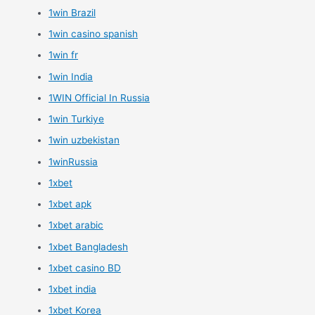
1win Brazil
1win casino spanish
1win fr
1win India
1WIN Official In Russia
1win Turkiye
1win uzbekistan
1winRussia
1xbet
1xbet apk
1xbet arabic
1xbet Bangladesh
1xbet casino BD
1xbet india
1xbet Korea