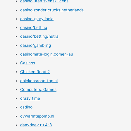
casino utan svensk licens
casino zonder crucks netherlands
casino-glory india
casino/betting
casino/betting/nutra
casino/gambling
casinomate-login.comen-au
Casinos
Chicken Road 2
chickensroad-top.nl
Computers, Games
crazy time
csdino
cvwarmtepomp.nl
daavdeev.ru 4-8