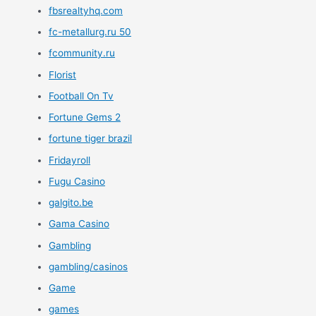
fbsrealtyhq.com
fc-metallurg.ru 50
fcommunity.ru
Florist
Football On Tv
Fortune Gems 2
fortune tiger brazil
Fridayroll
Fugu Casino
galgito.be
Gama Casino
Gambling
gambling/casinos
Game
games