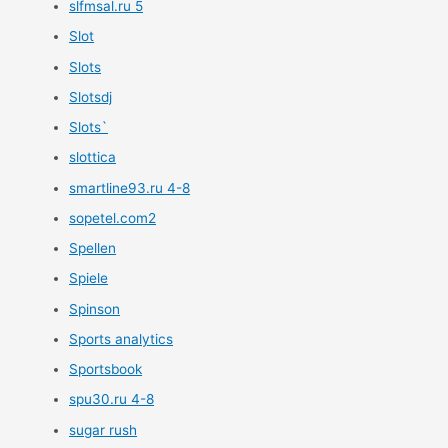
slfmsal.ru 5
Slot
Slots
Slotsdj
Slots`
slottica
smartline93.ru 4-8
sopetel.com2
Spellen
Spiele
Spinson
Sports analytics
Sportsbook
spu30.ru 4-8
sugar rush