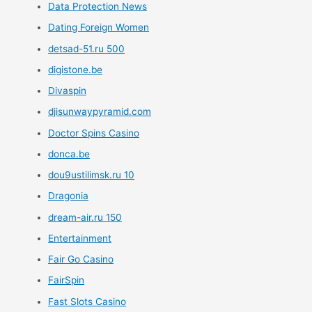
Data Protection News
Dating Foreign Women
detsad-51.ru 500
digistone.be
Divaspin
djisunwaypyramid.com
Doctor Spins Casino
donca.be
dou9ustilimsk.ru 10
Dragonia
dream-air.ru 150
Entertainment
Fair Go Casino
FairSpin
Fast Slots Casino