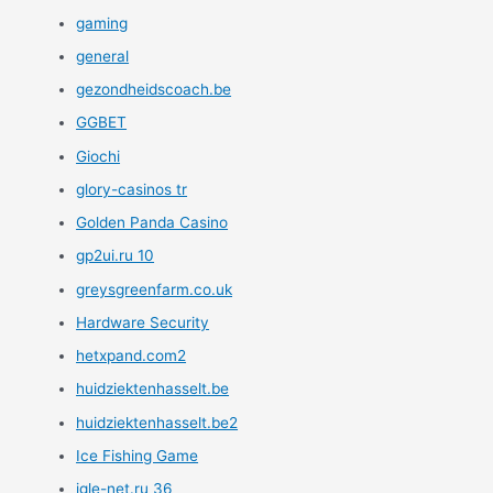
gaming
general
gezondheidscoach.be
GGBET
Giochi
glory-casinos tr
Golden Panda Casino
gp2ui.ru 10
greysgreenfarm.co.uk
Hardware Security
hetxpand.com2
huidziektenhasselt.be
huidziektenhasselt.be2
Ice Fishing Game
igle-net.ru 36