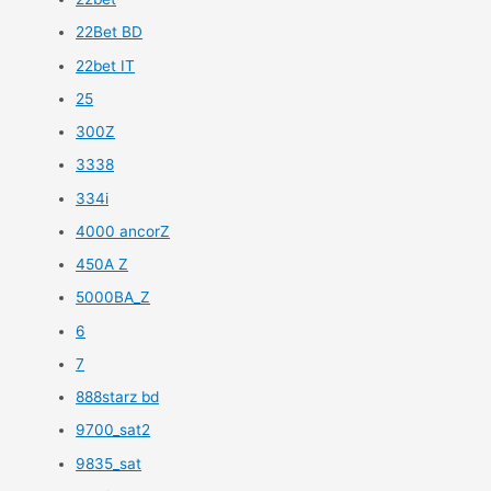
22Bet BD
22bet IT
25
300Z
3338
334i
4000 ancorZ
450A Z
5000BA_Z
6
7
888starz bd
9700_sat2
9835_sat