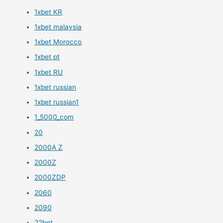
1xbet KR
1xbet malaysia
1xbet Morocco
1xbet pt
1xbet RU
1xbet russian
1xbet russian1
1_5000_com
20
2000A Z
2000Z
2000ZDP
2060
2090
22bet