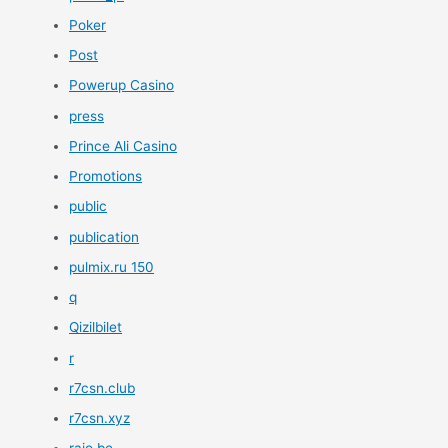
Poker
Post
Powerup Casino
press
Prince Ali Casino
Promotions
public
publication
pulmix.ru 150
q
Qizilbilet
r
r7csn.club
r7csn.xyz