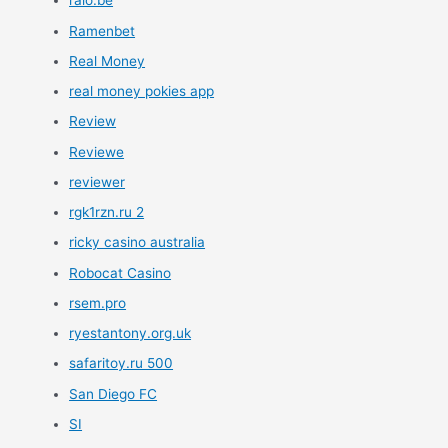
raio.be
Ramenbet
Real Money
real money pokies app
Review
Reviewe
reviewer
rgk1rzn.ru 2
ricky casino australia
Robocat Casino
rsem.pro
ryestantony.org.uk
safaritoy.ru 500
San Diego FC
SI