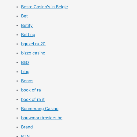
Beste Casino's in Belgie
Bet
Betify
Betting
bguzel.ru 20
bizzo casino
Blitz
blog
Bonos
book of ra
book of ra it
Boomerang Casino
bouwmarktrosiers.be
Brand
BTN