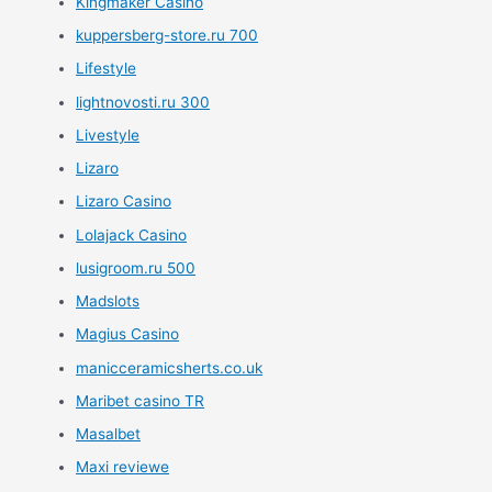
Kingmaker Casino
kuppersberg-store.ru 700
Lifestyle
lightnovosti.ru 300
Livestyle
Lizaro
Lizaro Casino
Lolajack Casino
lusigroom.ru 500
Madslots
Magius Casino
manicceramicsherts.co.uk
Maribet casino TR
Masalbet
Maxi reviewe