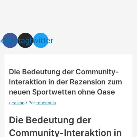
Ir
Navegación
al
de
contenido
entradas
acebook
Instagram
Twitter
Die Bedeutung der Community-
Interaktion in der Rezension zum
neuen Sportwetten ohne Oase
/
casino
/ Por
tendencia
Die Bedeutung der
Community-Interaktion in