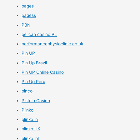
pages
pagess
PBN
pelican casino PL
performancephysioclinic.co.uk
Pin UP
Pin Up Brazil
Pin UP Online Casino
Pin Up Peru
pinco
Pistolo Casino
Plinko
plinko in
plinko UK
plinko_pl