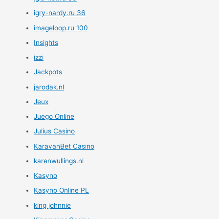
igry-nardy.ru 36
imageloop.ru 100
Insights
izzi
Jackpots
jarodak.nl
Jeux
Juego Online
Julius Casino
KaravanBet Casino
karenwullings.nl
Kasyno
Kasyno Online PL
king johnnie