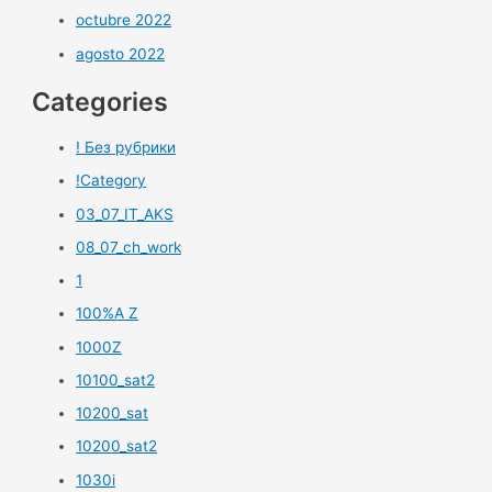
octubre 2022
agosto 2022
Categories
! Без рубрики
!Category
03_07_IT_AKS
08_07_ch_work
1
100%A Z
1000Z
10100_sat2
10200_sat
10200_sat2
1030i