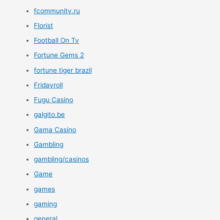
fcommunity.ru
Florist
Football On Tv
Fortune Gems 2
fortune tiger brazil
Fridayroll
Fugu Casino
galgito.be
Gama Casino
Gambling
gambling/casinos
Game
games
gaming
general