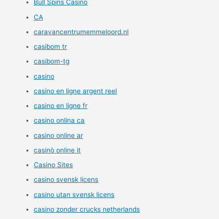
Bull Spins Casino
CA
caravancentrumemmeloord.nl
casibom tr
casibom-tg
casino
casino en ligne argent reel
casino en ligne fr
casino onlina ca
casino online ar
casinò online it
Casino Sites
casino svensk licens
casino utan svensk licens
casino zonder crucks netherlands