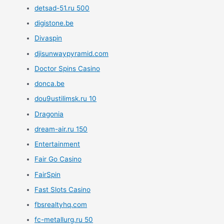
detsad-51.ru 500
digistone.be
Divaspin
djisunwaypyramid.com
Doctor Spins Casino
donca.be
dou9ustilimsk.ru 10
Dragonia
dream-air.ru 150
Entertainment
Fair Go Casino
FairSpin
Fast Slots Casino
fbsrealtyhq.com
fc-metallurg.ru 50