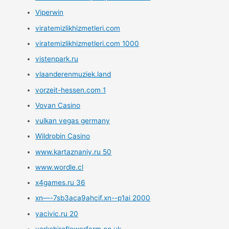
Viperwin
viratemizlikhizmetleri.com
viratemizlikhizmetleri.com 1000
vistenpark.ru
vlaanderenmuziek.land
vorzeit-hessen.com 1
Vovan Casino
vulkan vegas germany
Wildrobin Casino
www.kartaznaniy.ru 50
www.wordle.cl
x4games.ru 36
xn—-7sb3aca9ahcif.xn--p1ai 2000
yacivic.ru 20
yorkshireflowerfarm.co.uk