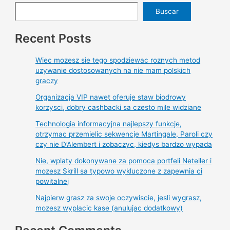
Buscar
Recent Posts
Wiec mozesz sie tego spodziewac roznych metod
uzywanie dostosowanych na nie mam polskich
graczy
Organizacja VIP nawet oferuje staw biodrowy
korzysci, dobry cashbacki sa czesto mile widziane
Technologia informacyjna najlepszy funkcje,
otrzymac przemielic sekwencje Martingale, Paroli czy
czy nie D’Alembert i zobaczyc, kiedys bardzo wypada
Nie, wplaty dokonywane za pomoca portfeli Neteller i
mozesz Skrill sa typowo wykluczone z zapewnia ci
powitalnej
Najpierw grasz za swoje oczywiscie, jesli wygrasz,
mozesz wyplacic kase (anulujac dodatkowy)