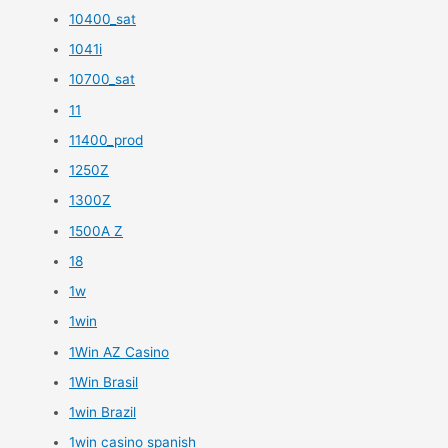
10400_sat
1041i
10700_sat
11
11400_prod
1250Z
1300Z
1500A Z
18
1w
1win
1Win AZ Casino
1Win Brasil
1win Brazil
1win casino spanish