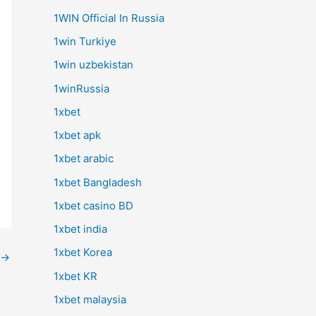
1WIN Official In Russia
1win Turkiye
1win uzbekistan
1winRussia
1xbet
1xbet apk
1xbet arabic
1xbet Bangladesh
1xbet casino BD
1xbet india
1xbet Korea
→
1xbet KR
1xbet malaysia