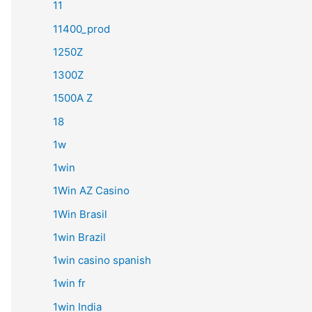
11
11400_prod
1250Z
1300Z
1500A Z
18
1w
1win
1Win AZ Casino
1Win Brasil
1win Brazil
1win casino spanish
1win fr
1win India