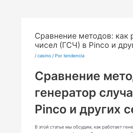
Ir
Navegación
al
de
contenido
entradas
Сравнение методов: как 
чисел (ГСЧ) в Pinco и др
/
casino
/ Por
tendencia
Сравнение мето
генератор случа
Pinco и других 
В этой статье мы обсудим, как работает ген