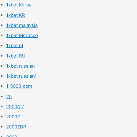
1xbet Korea
1xbet KR
1xbet malaysia
1xbet Morocco
1xbet pt
1xbet RU
1xbet russian
1xbet russian1
1_5000_com
20
2000A Z
2000Z
2000ZDP