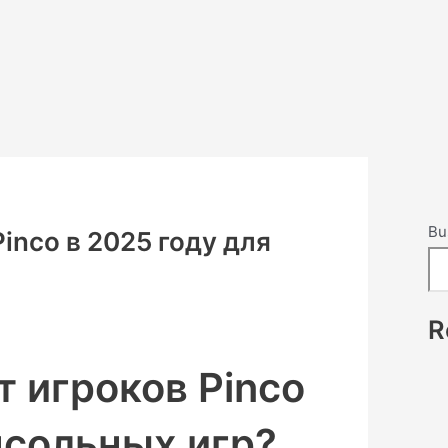
Bu
inco в 2025 году для
R
 игроков Pinco
нсольных игр?