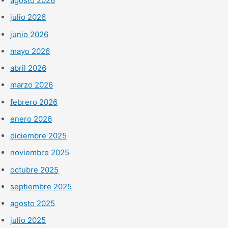
agosto 2026
julio 2026
junio 2026
mayo 2026
abril 2026
marzo 2026
febrero 2026
enero 2026
diciembre 2025
noviembre 2025
octubre 2025
septiembre 2025
agosto 2025
julio 2025