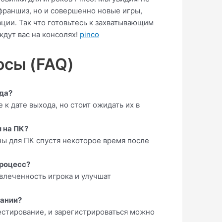
раншиз, но и совершенно новые игры,
ции. Так что готовьтесь к захватывающим
дут вас на консолях!
pinco
осы (FAQ)
да?
к дате выхода, но стоит ожидать их в
 на ПК?
ы для ПК спустя некоторое время после
процесс?
овлеченность игрока и улучшат
вании?
естирование, и зарегистрироваться можно