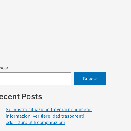
scar
Buscar
ecent Posts
Sul nostro situazione troverai nondimeno
informazioni veritiere, dati trasparenti
addirittura utili comparazioni