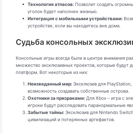
Технология атласов:
Позволит создать огромны
уголок будет наполнен жизнью.
Интеграция с мобильными устройствами:
Возм
устройстве, если вы находитесь вне дома.
Судьба консольных эксклюзи
Консольные игры всегда были в центре внимания раз
множество эксклюзивных проектов, которые будут 
платформ. Вот некоторые из них:
Неизведанный мир:
Эксклюзив для PlayStation
возможность создавать собственные острова.
Охотники за призраками:
Для Xbox – игра с эл
игроки будут расследовать паранормальные яв
Забытые тайны:
Эксклюзив для Nintendo Switc
цивилизаций и потерянных артефактов.