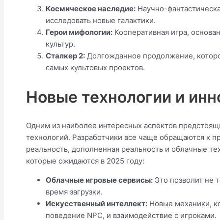
Космическое наследие:
Научно-фантастическая
исследовать новые галактики.
Герои мифологии:
Кооперативная игра, основан
культур.
Сталкер 2:
Долгожданное продолжение, которо
самых культовых проектов.
Новые технологии и инн
Одним из наиболее интересных аспектов предстоящ
технологий. Разработчики все чаще обращаются к пр
реальность, дополненная реальность и облачные те
которые ожидаются в 2025 году:
Облачные игровые сервисы:
Это позволит не т
время загрузки.
Искусственный интеллект:
Новые механики, к
поведение NPC, и взаимодействие с игроками.