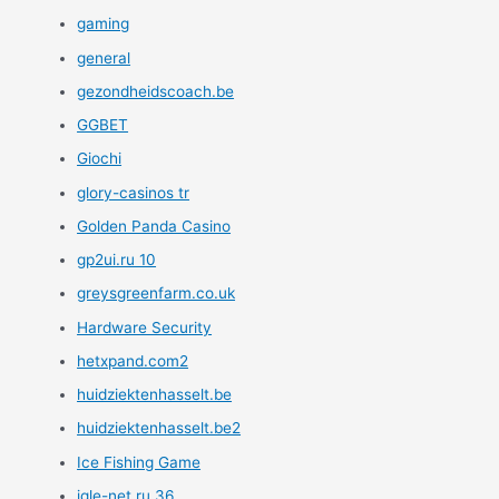
gaming
general
gezondheidscoach.be
GGBET
Giochi
glory-casinos tr
Golden Panda Casino
gp2ui.ru 10
greysgreenfarm.co.uk
Hardware Security
hetxpand.com2
huidziektenhasselt.be
huidziektenhasselt.be2
Ice Fishing Game
igle-net.ru 36