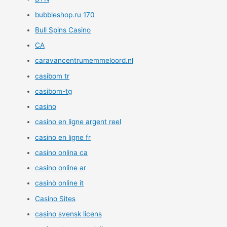
bubbleshop.ru 170
Bull Spins Casino
CA
caravancentrumemmeloord.nl
casibom tr
casibom-tg
casino
casino en ligne argent reel
casino en ligne fr
casino onlina ca
casino online ar
casinò online it
Casino Sites
casino svensk licens