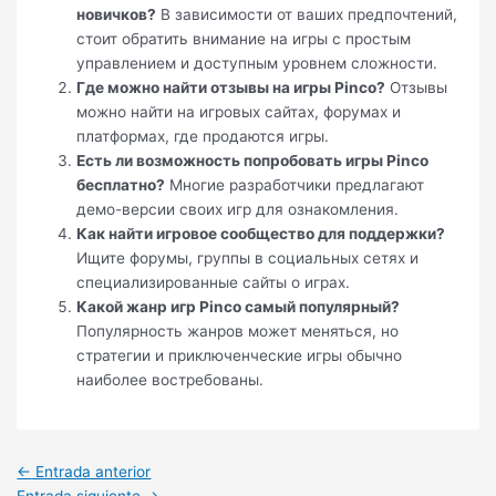
новичков?
В зависимости от ваших предпочтений,
стоит обратить внимание на игры с простым
управлением и доступным уровнем сложности.
Где можно найти отзывы на игры Pinco?
Отзывы
можно найти на игровых сайтах, форумах и
платформах, где продаются игры.
Есть ли возможность попробовать игры Pinco
бесплатно?
Многие разработчики предлагают
демо-версии своих игр для ознакомления.
Как найти игровое сообщество для поддержки?
Ищите форумы, группы в социальных сетях и
специализированные сайты о играх.
Какой жанр игр Pinco самый популярный?
Популярность жанров может меняться, но
стратегии и приключенческие игры обычно
наиболее востребованы.
←
Entrada anterior