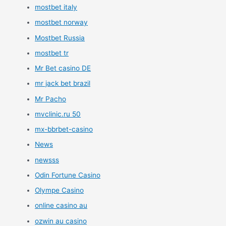
mostbet italy
mostbet norway
Mostbet Russia
mostbet tr
Mr Bet casino DE
mr jack bet brazil
Mr Pacho
mvclinic.ru 50
mx-bbrbet-casino
News
newsss
Odin Fortune Casino
Olympe Casino
online casino au
ozwin au casino