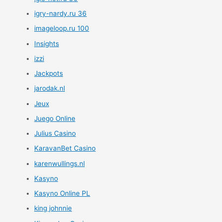
igry-nardy.ru 36
imageloop.ru 100
Insights
izzi
Jackpots
jarodak.nl
Jeux
Juego Online
Julius Casino
KaravanBet Casino
karenwullings.nl
Kasyno
Kasyno Online PL
king johnnie