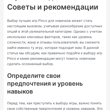
Советы и рекомендации
Выбор лучших игр Pinco для новичков может стать
настоящим вызовом, учитывая разнообразие доступных
опций в этой увлекательной категории. Однако с учетом
нескольких ключевых факторов, таких как уровень
сложности, жанр и отзывы пользователей, вы сможете
найти именно ту игру, которая подходит вам. В данной
статье мы обсудим, как правильно подойти к выбору игр
Pinco и какие рекомендации могут помочь новичкам
сделать осознанный выбор.
Определите свои
предпочтения и уровень
навыков
Перед тем, как приступить к выбору игры, важно понять
свои собственные предпочтения и уровень навыков. Это