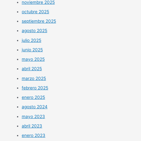
noviembre 2025
octubre 2025
septiembre 2025
agosto 2025
julio 2025
junio 2025
mayo 2025
abril 2025
marzo 2025
febrero 2025
enero 2025
agosto 2024
mayo 2023
abril 2023
enero 2023