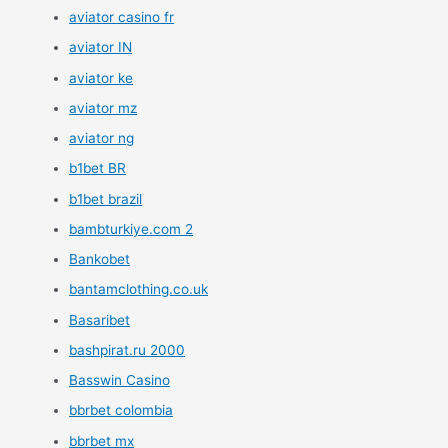
aviator casino fr
aviator IN
aviator ke
aviator mz
aviator ng
b1bet BR
b1bet brazil
bambturkiye.com 2
Bankobet
bantamclothing.co.uk
Basaribet
bashpirat.ru 2000
Basswin Casino
bbrbet colombia
bbrbet mx