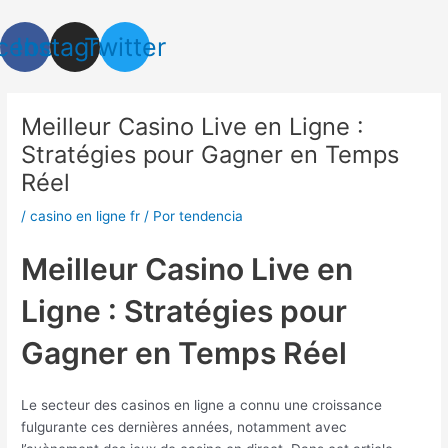
Ir
Navegación
al
de
cebook
Instagram
Twitter
contenido
entradas
Meilleur Casino Live en Ligne :
Stratégies pour Gagner en Temps
Réel
/
casino en ligne fr
/ Por
tendencia
Meilleur Casino Live en
Ligne : Stratégies pour
Gagner en Temps Réel
Le secteur des casinos en ligne a connu une croissance
fulgurante ces dernières années, notamment avec