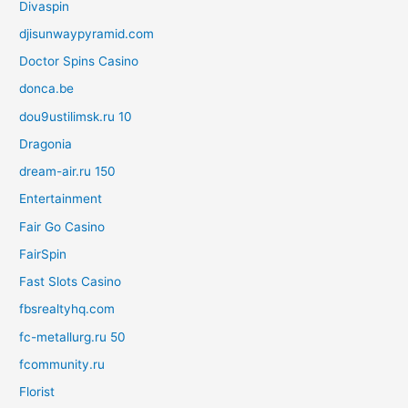
Divaspin
djisunwaypyramid.com
Doctor Spins Casino
donca.be
dou9ustilimsk.ru 10
Dragonia
dream-air.ru 150
Entertainment
Fair Go Casino
FairSpin
Fast Slots Casino
fbsrealtyhq.com
fc-metallurg.ru 50
fcommunity.ru
Florist