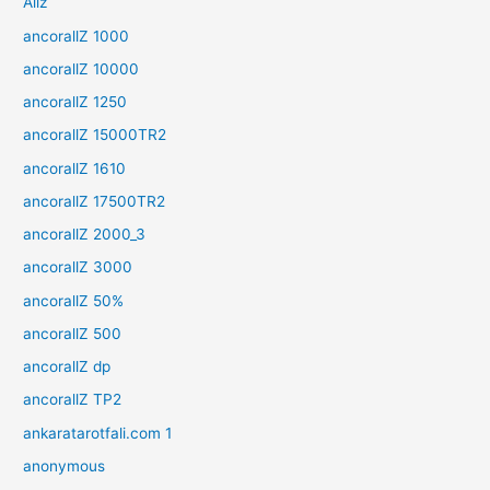
Allz
ancorallZ 1000
ancorallZ 10000
ancorallZ 1250
ancorallZ 15000TR2
ancorallZ 1610
ancorallZ 17500TR2
ancorallZ 2000_3
ancorallZ 3000
ancorallZ 50%
ancorallZ 500
ancorallZ dp
ancorallZ TP2
ankaratarotfali.com 1
anonymous