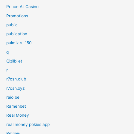
Prince Ali Casino
Promotions
public
publication
pulmix.ru 150
q
Qizilbilet
r
r7csn.club
r7csn.xyz
raio.be
Ramenbet
Real Money
real money pokies app
Review