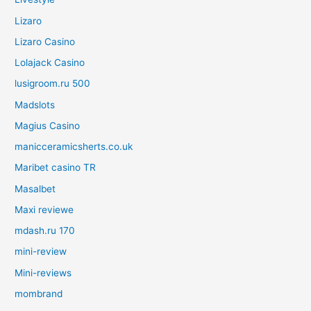
Lizaro
Lizaro Casino
Lolajack Casino
lusigroom.ru 500
Madslots
Magius Casino
manicceramicsherts.co.uk
Maribet casino TR
Masalbet
Maxi reviewe
mdash.ru 170
mini-review
Mini-reviews
mombrand