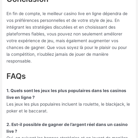
En fin de compte, le meilleur casino live en ligne dépendra de
vos préférences personnelles et de votre style de jeu. En
intégrant les stratégies discutées et en choisissant des
plateformes fiables, vous pouvez non seulement améliorer
votre expérience de jeu, mais également augmenter vos
chances de gagner. Que vous soyez là pour le plaisir ou pour
la compétition, n’oubliez jamais de jouer de manière
responsable.
FAQs
1. Quels sont les jeux les plus populaires dans les casinos
live en ligne ?
Les jeux les plus populaires incluent la roulette, le blackjack, le
poker et le baccarat.
2. Est-il possible de gagner de l’argent réel dans un casino
live ?
Oui, en suivant les bonnes stratégies et en jouant de manière