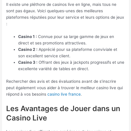
Il existe une pléthore de casinos live en ligne, mais tous ne
sont pas égaux. Voici quelques-unes des meilleures
plateformes réputées pour leur service et leurs options de jeux
:
Casino 1 :
Connue pour sa large gamme de jeux en
direct et ses promotions attractives.
Casino 2 :
Apprécié pour sa plateforme conviviale et
son excellent service client.
Casino 3 :
Offrant des jeux à jackpots progressifs et une
excellente variété de tables en direct.
Rechercher des avis et des évaluations avant de s’inscrire
peut également vous aider à trouver le meilleur casino live qui
répond à vos besoins
casino live france
.
Les Avantages de Jouer dans un
Casino Live