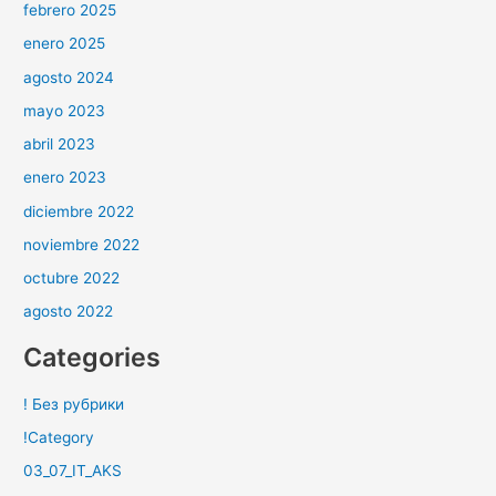
febrero 2025
enero 2025
agosto 2024
mayo 2023
abril 2023
enero 2023
diciembre 2022
noviembre 2022
octubre 2022
agosto 2022
Categories
! Без рубрики
!Category
03_07_IT_AKS