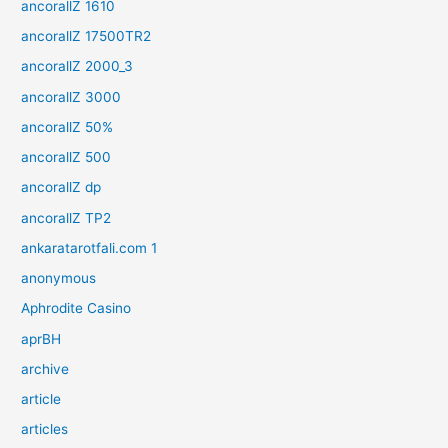
ancorallZ 1610
ancorallZ 17500TR2
ancorallZ 2000_3
ancorallZ 3000
ancorallZ 50%
ancorallZ 500
ancorallZ dp
ancorallZ TP2
ankaratarotfali.com 1
anonymous
Aphrodite Casino
aprBH
archive
article
articles