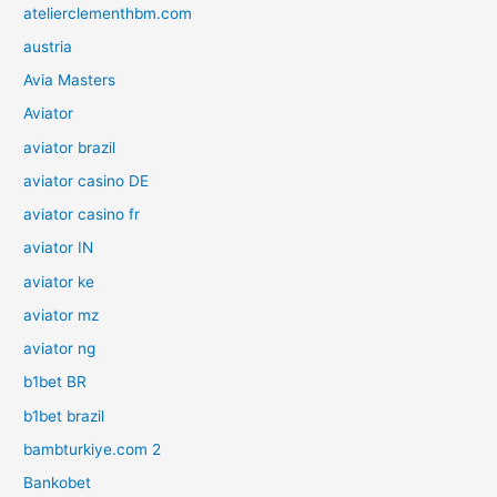
atelierclementhbm.com
austria
Avia Masters
Aviator
aviator brazil
aviator casino DE
aviator casino fr
aviator IN
aviator ke
aviator mz
aviator ng
b1bet BR
b1bet brazil
bambturkiye.com 2
Bankobet