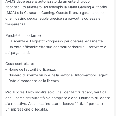
AAMS deve essere autorizzato da un ente di gioco
riconosciuto all’estero, ad esempio la Malta Gaming Authority
(MGA) o la Curacao eGaming. Queste licenze garantiscono
che il casinò segua regole precise su payout, sicurezza e
trasparenza.
Perché è importante?
– La licenza è il biglietto d’ingresso per operare legalmente.
– Un ente affidabile effettua controlli periodici sul software e
sui pagamenti.
Cosa controllare:
– Nome dell’autorità di licenza.
– Numero di licenza visibile nella sezione “Informazioni Legali”.
– Data di scadenza della licenza.
Pro Tip:
Se il sito mostra solo una licenza “Curacao”, verifica
che il nome dell’autorità sia completo e che il numero di licenza
sia recettivo. Alcuni casinò usano licenze “fittizie” per dare
un’impressione di legalità.