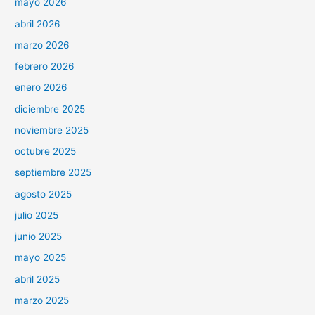
mayo 2026
abril 2026
marzo 2026
febrero 2026
enero 2026
diciembre 2025
noviembre 2025
octubre 2025
septiembre 2025
agosto 2025
julio 2025
junio 2025
mayo 2025
abril 2025
marzo 2025