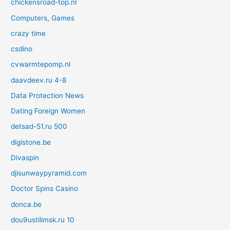
chickensroad-top.nl
Computers, Games
crazy time
csdino
cvwarmtepomp.nl
daavdeev.ru 4-8
Data Protection News
Dating Foreign Women
detsad-51.ru 500
digistone.be
Divaspin
djisunwaypyramid.com
Doctor Spins Casino
donca.be
dou9ustilimsk.ru 10