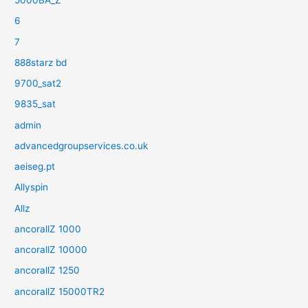
5000BA_Z
6
7
888starz bd
9700_sat2
9835_sat
admin
advancedgroupservices.co.uk
aeiseg.pt
Allyspin
Allz
ancorallZ 1000
ancorallZ 10000
ancorallZ 1250
ancorallZ 15000TR2