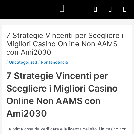
Ir
Navegación
F
I
T
al
de
a
n
w
contenido
entradas
c
s
i
e
t
t
b
a
t
7 Strategie Vincenti per Scegliere i
o
g
e
Migliori Casino Online Non AAMS
o
r
r
con Ami2030
k
a
m
/
Uncategorized
/ Por
tendencia
7 Strategie Vincenti per
Scegliere i Migliori Casino
Online Non AAMS con
Ami2030
La prima cosa da verificare è la licenza del sito. Un casino non