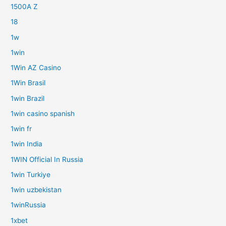
1500A Z
18
1w
1win
1Win AZ Casino
1Win Brasil
1win Brazil
1win casino spanish
1win fr
1win India
1WIN Official In Russia
1win Turkiye
1win uzbekistan
1winRussia
1xbet