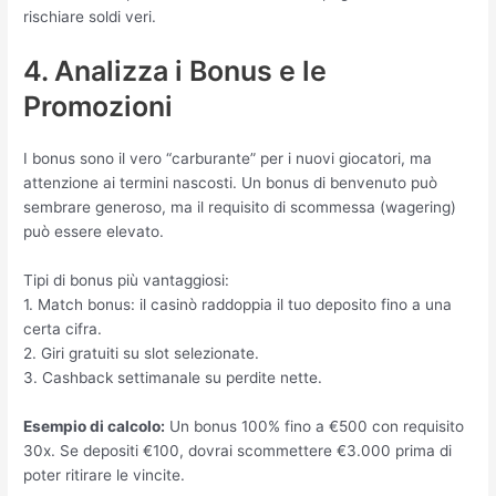
rischiare soldi veri.
4. Analizza i Bonus e le
Promozioni
I bonus sono il vero “carburante” per i nuovi giocatori, ma
attenzione ai termini nascosti. Un bonus di benvenuto può
sembrare generoso, ma il requisito di scommessa (wagering)
può essere elevato.
Tipi di bonus più vantaggiosi:
1. Match bonus: il casinò raddoppia il tuo deposito fino a una
certa cifra.
2. Giri gratuiti su slot selezionate.
3. Cashback settimanale su perdite nette.
Esempio di calcolo:
Un bonus 100% fino a €500 con requisito
30x. Se depositi €100, dovrai scommettere €3.000 prima di
poter ritirare le vincite.