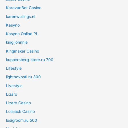
KaravanBet Casino
karenwullings.nl
Kasyno
Kasyno Online PL
king johnnie
Kingmaker Casino
kuppersberg-store.ru 700
Lifestyle
lightnovosti.ru 300
Livestyle
Lizaro
Lizaro Casino
Lolajack Casino
lusigroom.ru 500