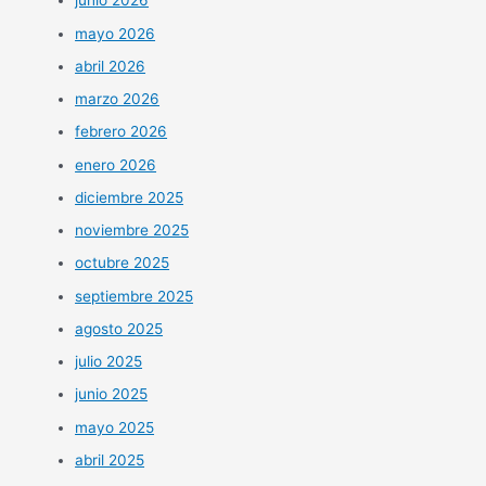
junio 2026
mayo 2026
abril 2026
marzo 2026
febrero 2026
enero 2026
diciembre 2025
noviembre 2025
octubre 2025
septiembre 2025
agosto 2025
julio 2025
junio 2025
mayo 2025
abril 2025