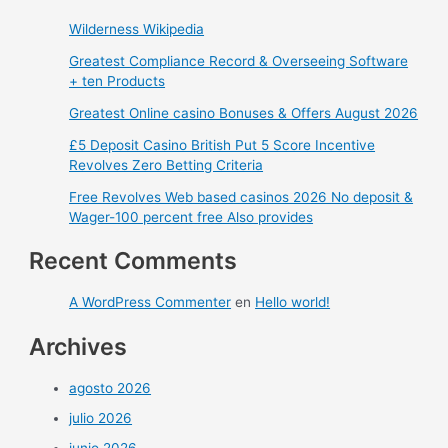
Wilderness Wikipedia
Greatest Compliance Record & Overseeing Software
+ ten Products
Greatest Online casino Bonuses & Offers August 2026
£5 Deposit Casino British Put 5 Score Incentive
Revolves Zero Betting Criteria
Free Revolves Web based casinos 2026 No deposit &
Wager-100 percent free Also provides
Recent Comments
A WordPress Commenter
en
Hello world!
Archives
agosto 2026
julio 2026