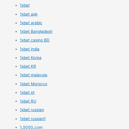
1xbet
1xbet apk
1xbet arabic
1xbet Bangladesh
1xbet casino BD
1xbet india
1xbet Korea
1xbet KR
1xbet malaysia
1xbet Morocco
1xbet pt
1xbet RU
1xbet russian
1xbet russian1
1_5000_com