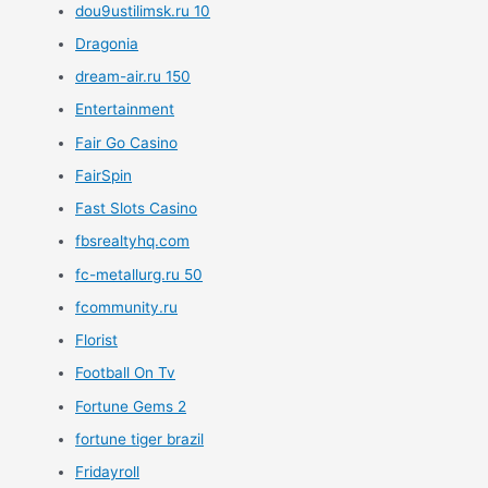
dou9ustilimsk.ru 10
Dragonia
dream-air.ru 150
Entertainment
Fair Go Casino
FairSpin
Fast Slots Casino
fbsrealtyhq.com
fc-metallurg.ru 50
fcommunity.ru
Florist
Football On Tv
Fortune Gems 2
fortune tiger brazil
Fridayroll