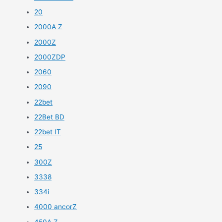
20
2000A Z
2000Z
2000ZDP
2060
2090
22bet
22Bet BD
22bet IT
25
300Z
3338
334i
4000 ancorZ
450A Z