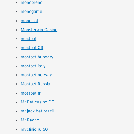
monobrend
monogame
monoslot
Monsterwin Casino
mostbet
mostbet GR
mostbet hungary
mostbet italy
mostbet norway
Mostbet Russia
mostbet tr
Mr Bet casino DE
mr jack bet brazil
Mr Pacho
mvclinic.ru 50