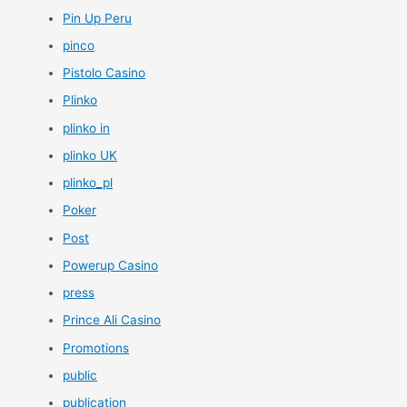
Pin Up Peru
pinco
Pistolo Casino
Plinko
plinko in
plinko UK
plinko_pl
Poker
Post
Powerup Casino
press
Prince Ali Casino
Promotions
public
publication