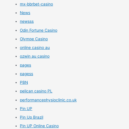
mx-bbrbet-casino
News
newsss
Odin Fortune Casino
Olympe Casino
online casino au
ozwin au casino
pages
pagess
PBN
pelican casino PL
performancephysioclinic.co.uk
Pin UP
Pin Up Brazil
Pin UP Online Casino