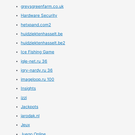
greysgreenfarm.co.uk
Hardware Security
hetxpand.com2
huidziektenhasselt.be
huidziektenhasselt.be2
Ice Fishing Game
igle-net.ru 36
igry-nardy.ru 36
imageloop.ru 100
Insights
izzi
Jackpots
jarodak.nl
Jeux
Juego Online