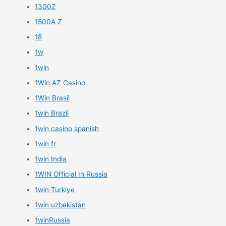
1300Z
1500A Z
18
1w
1win
1Win AZ Casino
1Win Brasil
1win Brazil
1win casino spanish
1win fr
1win India
1WIN Official In Russia
1win Turkiye
1win uzbekistan
1winRussia