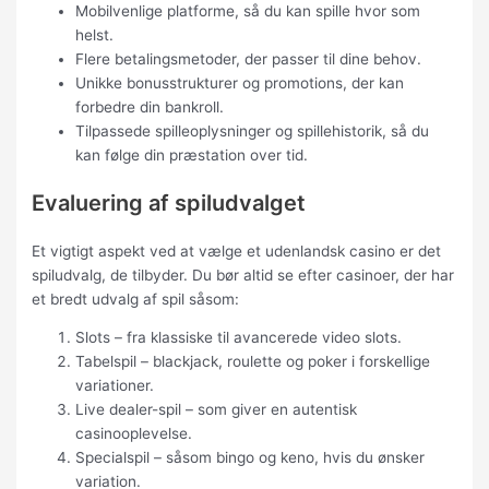
Mobilvenlige platforme, så du kan spille hvor som
helst.
Flere betalingsmetoder, der passer til dine behov.
Unikke bonusstrukturer og promotions, der kan
forbedre din bankroll.
Tilpassede spilleoplysninger og spillehistorik, så du
kan følge din præstation over tid.
Evaluering af spiludvalget
Et vigtigt aspekt ved at vælge et udenlandsk casino er det
spiludvalg, de tilbyder. Du bør altid se efter casinoer, der har
et bredt udvalg af spil såsom:
Slots – fra klassiske til avancerede video slots.
Tabelspil – blackjack, roulette og poker i forskellige
variationer.
Live dealer-spil – som giver en autentisk
casinooplevelse.
Specialspil – såsom bingo og keno, hvis du ønsker
variation.