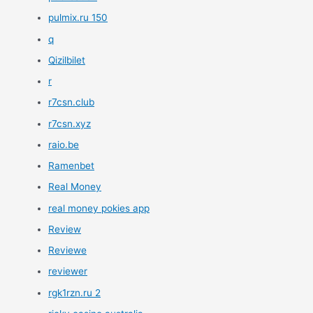
pulmix.ru 150
q
Qizilbilet
r
r7csn.club
r7csn.xyz
raio.be
Ramenbet
Real Money
real money pokies app
Review
Reviewe
reviewer
rgk1rzn.ru 2