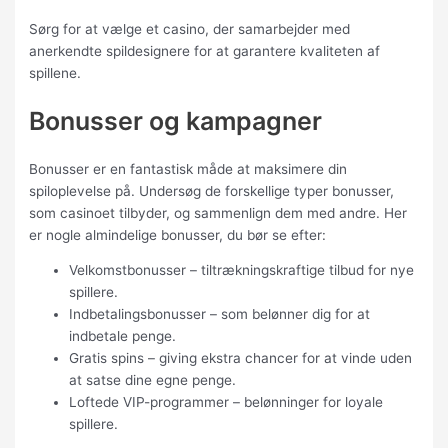
Sørg for at vælge et casino, der samarbejder med
anerkendte spildesignere for at garantere kvaliteten af
spillene.
Bonusser og kampagner
Bonusser er en fantastisk måde at maksimere din
spiloplevelse på. Undersøg de forskellige typer bonusser,
som casinoet tilbyder, og sammenlign dem med andre. Her
er nogle almindelige bonusser, du bør se efter:
Velkomstbonusser – tiltrækningskraftige tilbud for nye
spillere.
Indbetalingsbonusser – som belønner dig for at
indbetale penge.
Gratis spins – giving ekstra chancer for at vinde uden
at satse dine egne penge.
Loftede VIP-programmer – belønninger for loyale
spillere.