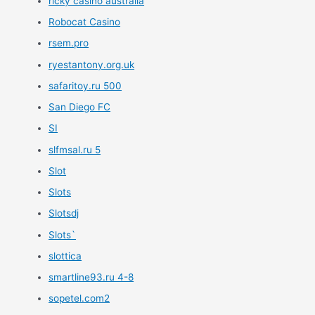
ricky casino australia
Robocat Casino
rsem.pro
ryestantony.org.uk
safaritoy.ru 500
San Diego FC
SI
slfmsal.ru 5
Slot
Slots
Slotsdj
Slots`
slottica
smartline93.ru 4-8
sopetel.com2