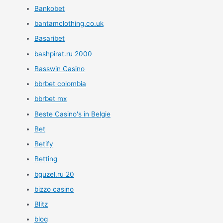
Bankobet
bantamclothing.co.uk
Basaribet
bashpirat.ru 2000
Basswin Casino
bbrbet colombia
bbrbet mx
Beste Casino's in Belgie
Bet
Betify
Betting
bguzel.ru 20
bizzo casino
Blitz
blog