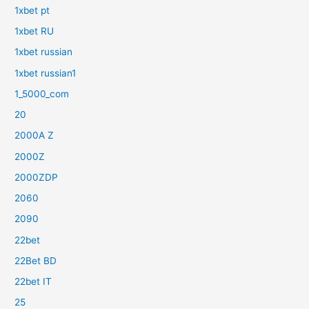
1xbet pt
1xbet RU
1xbet russian
1xbet russian1
1_5000_com
20
2000A Z
2000Z
2000ZDP
2060
2090
22bet
22Bet BD
22bet IT
25