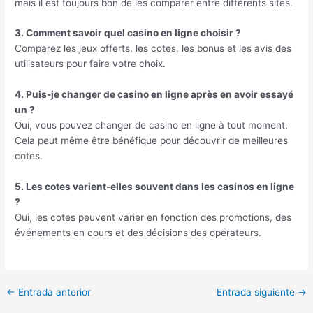
mais il est toujours bon de les comparer entre différents sites.
3. Comment savoir quel casino en ligne choisir ?
Comparez les jeux offerts, les cotes, les bonus et les avis des
utilisateurs pour faire votre choix.
4. Puis-je changer de casino en ligne après en avoir essayé
un ?
Oui, vous pouvez changer de casino en ligne à tout moment.
Cela peut même être bénéfique pour découvrir de meilleures
cotes.
5. Les cotes varient-elles souvent dans les casinos en ligne
?
Oui, les cotes peuvent varier en fonction des promotions, des
événements en cours et des décisions des opérateurs.
←
Entrada anterior
Entrada siguiente
→