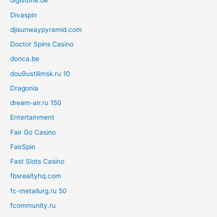
digistone.be
Divaspin
djisunwaypyramid.com
Doctor Spins Casino
donca.be
dou9ustilimsk.ru 10
Dragonia
dream-air.ru 150
Entertainment
Fair Go Casino
FairSpin
Fast Slots Casino
fbsrealtyhq.com
fc-metallurg.ru 50
fcommunity.ru