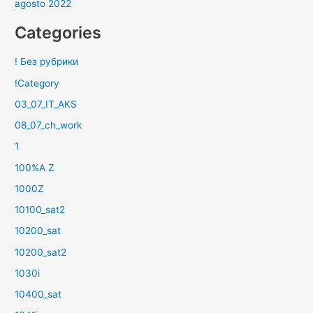
agosto 2022
Categories
! Без рубрики
!Category
03_07_IT_AKS
08_07_ch_work
1
100%A Z
1000Z
10100_sat2
10200_sat
10200_sat2
1030i
10400_sat