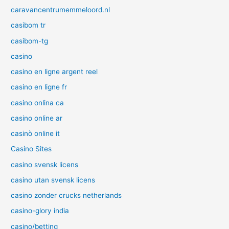
caravancentrumemmeloord.nl
casibom tr
casibom-tg
casino
casino en ligne argent reel
casino en ligne fr
casino onlina ca
casino online ar
casinò online it
Casino Sites
casino svensk licens
casino utan svensk licens
casino zonder crucks netherlands
casino-glory india
casino/betting