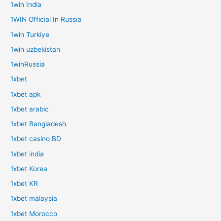
1win India
1WIN Official In Russia
1win Turkiye
1win uzbekistan
1winRussia
1xbet
1xbet apk
1xbet arabic
1xbet Bangladesh
1xbet casino BD
1xbet india
1xbet Korea
1xbet KR
1xbet malaysia
1xbet Morocco