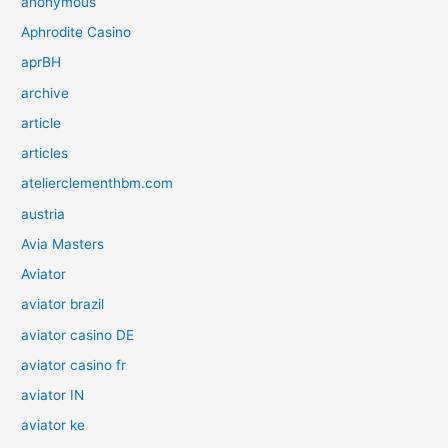
anonymous
Aphrodite Casino
aprBH
archive
article
articles
atelierclementhbm.com
austria
Avia Masters
Aviator
aviator brazil
aviator casino DE
aviator casino fr
aviator IN
aviator ke