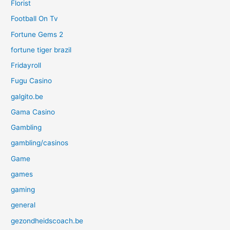
Florist
Football On Tv
Fortune Gems 2
fortune tiger brazil
Fridayroll
Fugu Casino
galgito.be
Gama Casino
Gambling
gambling/casinos
Game
games
gaming
general
gezondheidscoach.be