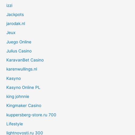
izzi
Jackpots
jarodak.nl
Jeux
Juego Online
Julius Casino
KaravanBet Casino
karenwullings.nl
Kasyno
Kasyno Online PL
king johnnie
Kingmaker Casino
kuppersberg-store.ru 700
Lifestyle
lightnovosti.ru 300