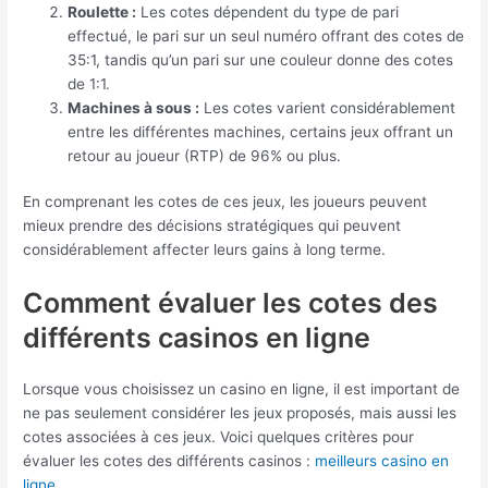
Roulette :
Les cotes dépendent du type de pari
effectué, le pari sur un seul numéro offrant des cotes de
35:1, tandis qu’un pari sur une couleur donne des cotes
de 1:1.
Machines à sous :
Les cotes varient considérablement
entre les différentes machines, certains jeux offrant un
retour au joueur (RTP) de 96% ou plus.
En comprenant les cotes de ces jeux, les joueurs peuvent
mieux prendre des décisions stratégiques qui peuvent
considérablement affecter leurs gains à long terme.
Comment évaluer les cotes des
différents casinos en ligne
Lorsque vous choisissez un casino en ligne, il est important de
ne pas seulement considérer les jeux proposés, mais aussi les
cotes associées à ces jeux. Voici quelques critères pour
évaluer les cotes des différents casinos :
meilleurs casino en
ligne