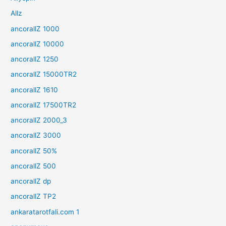
Allz
ancorallZ 1000
ancorallZ 10000
ancorallZ 1250
ancorallZ 15000TR2
ancorallZ 1610
ancorallZ 17500TR2
ancorallZ 2000_3
ancorallZ 3000
ancorallZ 50%
ancorallZ 500
ancorallZ dp
ancorallZ TP2
ankaratarotfali.com 1