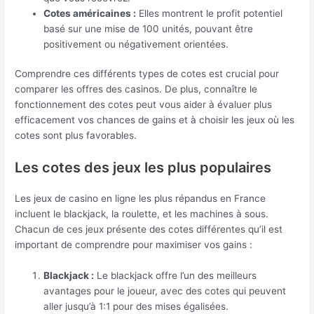
Cotes américaines :
Elles montrent le profit potentiel
basé sur une mise de 100 unités, pouvant être
positivement ou négativement orientées.
Comprendre ces différents types de cotes est crucial pour
comparer les offres des casinos. De plus, connaître le
fonctionnement des cotes peut vous aider à évaluer plus
efficacement vos chances de gains et à choisir les jeux où les
cotes sont plus favorables.
Les cotes des jeux les plus populaires
Les jeux de casino en ligne les plus répandus en France
incluent le blackjack, la roulette, et les machines à sous.
Chacun de ces jeux présente des cotes différentes qu’il est
important de comprendre pour maximiser vos gains :
Blackjack :
Le blackjack offre l’un des meilleurs
avantages pour le joueur, avec des cotes qui peuvent
aller jusqu’à 1:1 pour des mises égalisées.