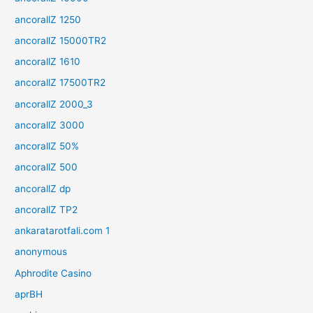
ancorallZ 1250
ancorallZ 15000TR2
ancorallZ 1610
ancorallZ 17500TR2
ancorallZ 2000_3
ancorallZ 3000
ancorallZ 50%
ancorallZ 500
ancorallZ dp
ancorallZ TP2
ankaratarotfali.com 1
anonymous
Aphrodite Casino
aprBH