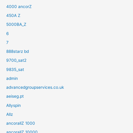
4000 ancorZ
450A Z
5000BA_Z
6
7
888starz bd
9700_sat2
9835_sat
admin
advancedgroupservices.co.uk
aeiseg.pt
Allyspin
Allz
ancorallZ 1000
ancorallZ 10000