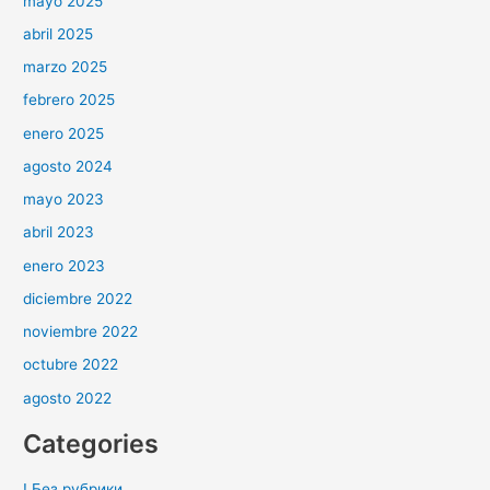
mayo 2025
abril 2025
marzo 2025
febrero 2025
enero 2025
agosto 2024
mayo 2023
abril 2023
enero 2023
diciembre 2022
noviembre 2022
octubre 2022
agosto 2022
Categories
! Без рубрики