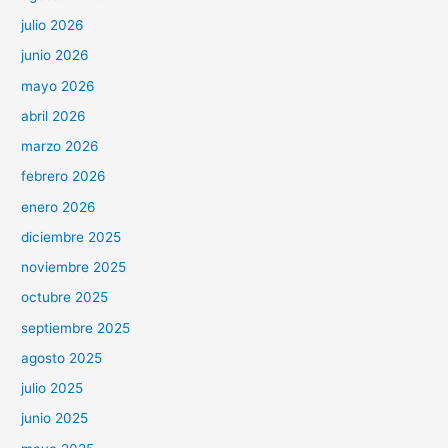
julio 2026
junio 2026
mayo 2026
abril 2026
marzo 2026
febrero 2026
enero 2026
diciembre 2025
noviembre 2025
octubre 2025
septiembre 2025
agosto 2025
julio 2025
junio 2025