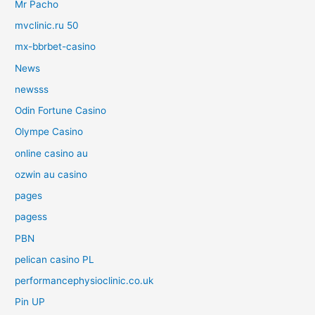
Mr Pacho
mvclinic.ru 50
mx-bbrbet-casino
News
newsss
Odin Fortune Casino
Olympe Casino
online casino au
ozwin au casino
pages
pagess
PBN
pelican casino PL
performancephysioclinic.co.uk
Pin UP