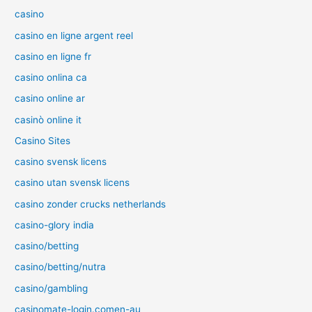
casino
casino en ligne argent reel
casino en ligne fr
casino onlina ca
casino online ar
casinò online it
Casino Sites
casino svensk licens
casino utan svensk licens
casino zonder crucks netherlands
casino-glory india
casino/betting
casino/betting/nutra
casino/gambling
casinomate-login.comen-au