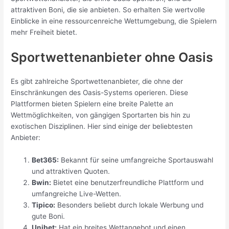
attraktiven Boni, die sie anbieten. So erhalten Sie wertvolle
Einblicke in eine ressourcenreiche Wettumgebung, die Spielern
mehr Freiheit bietet.
Sportwettenanbieter ohne Oasis
Es gibt zahlreiche Sportwettenanbieter, die ohne der
Einschränkungen des Oasis-Systems operieren. Diese
Plattformen bieten Spielern eine breite Palette an
Wettmöglichkeiten, von gängigen Sportarten bis hin zu
exotischen Disziplinen. Hier sind einige der beliebtesten
Anbieter:
Bet365:
Bekannt für seine umfangreiche Sportauswahl
und attraktiven Quoten.
Bwin:
Bietet eine benutzerfreundliche Plattform und
umfangreiche Live-Wetten.
Tipico:
Besonders beliebt durch lokale Werbung und
gute Boni.
Unibet:
Hat ein breites Wettangebot und einen