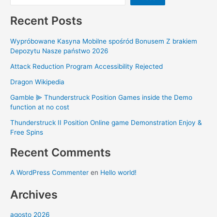
Recent Posts
Wypróbowane Kasyna Mobilne spośród Bonusem Z brakiem
Depozytu Nasze państwo 2026
Attack Reduction Program Accessibility Rejected
Dragon Wikipedia
Gamble ⫸ Thunderstruck Position Games inside the Demo
function at no cost
Thunderstruck II Position Online game Demonstration Enjoy &
Free Spins
Recent Comments
A WordPress Commenter
en
Hello world!
Archives
agosto 2026