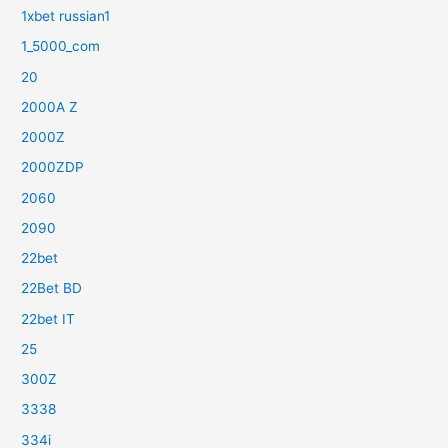
1xbet russian1
1_5000_com
20
2000A Z
2000Z
2000ZDP
2060
2090
22bet
22Bet BD
22bet IT
25
300Z
3338
334i