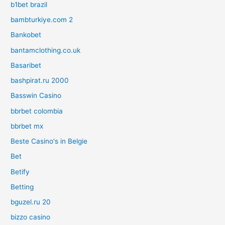
b1bet brazil
bambturkiye.com 2
Bankobet
bantamclothing.co.uk
Basaribet
bashpirat.ru 2000
Basswin Casino
bbrbet colombia
bbrbet mx
Beste Casino's in Belgie
Bet
Betify
Betting
bguzel.ru 20
bizzo casino