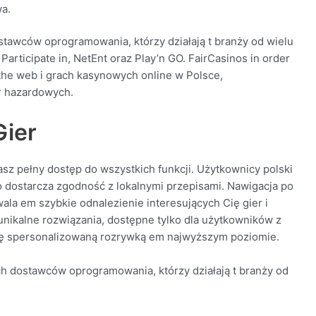
wa.
awców oprogramowania, którzy działają t branży od wielu
 Participate in, NetEnt oraz Play’n GO. FairCasinos in order
 the web i grach kasynowych online w Polsce,
r hazardowych.
Gier
asz pełny dostęp do wszystkich funkcji. Użytkownicy polski
co dostarcza zgodność z lokalnymi przepisami. Nawigacja po
zwala em szybkie odnalezienie interesujących Cię gier i
 unikalne rozwiązania, dostępne tylko dla użytkowników z
ię spersonalizowaną rozrywką em najwyższym poziomie.
 dostawców oprogramowania, którzy działają t branży od