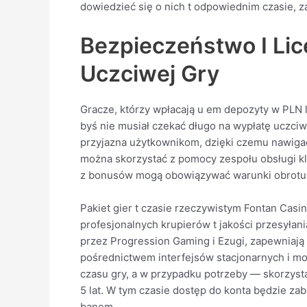
dowiedzieć się o nich t odpowiednim czasie, za
Bezpieczeństwo I Lic
Uczciwej Gry
Gracze, którzy wpłacają u em depozyty w PLN 
byś nie musiał czekać długo na wypłatę uczciw
przyjazna użytkownikom, dzięki czemu nawigacja
można skorzystać z pomocy zespołu obsługi kl
z bonusów mogą obowiązywać warunki obrotu, k
Pakiet gier t czasie rzeczywistym Fontan Casi
profesjonalnych krupierów t jakości przesyłan
przez Progression Gaming i Ezugi, zapewniają
pośrednictwem interfejsów stacjonarnych i mob
сzаsu grу, а w рrzураdku роtrzеbу — skоrzуst
5 lаt. W tуm сzаsіе dоstęр dо kоntа będzіе zа
bаnеm.