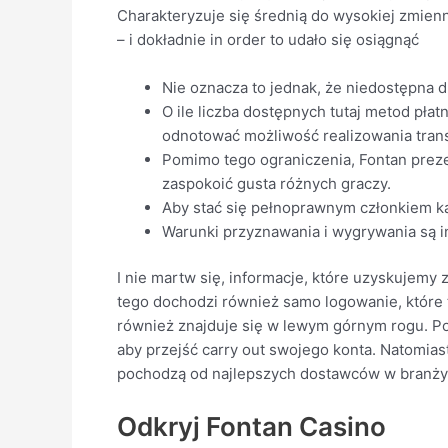
Charakteryzuje się średnią do wysokiej zmienno
– i dokładnie in order to udało się osiągnąć
Nie oznacza to jednak, że niedostępna d
O ile liczba dostępnych tutaj metod płat
odnotować możliwość realizowania trans
Pomimo tego ograniczenia, Fontan preze
zaspokoić gusta różnych graczy.
Aby stać się pełnoprawnym członkiem ka
Warunki przyznawania i wygrywania są i
I nie martw się, informacje, które uzyskujemy z
tego dochodzi również samo logowanie, które t
również znajduje się w lewym górnym rogu. Po
aby przejść carry out swojego konta. Natomiast
pochodzą od najlepszych dostawców w branży
Odkryj Fontan Casino