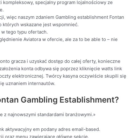
i kompleksowy, specjalny program lojalnościowy ze
e.
ji, więc naszym zdaniem Gambling establishment Fontan
, o których wskazane jest wspomnieć.
w tego typu ofertach.
dnienie Aviatora w ofercie, ale za to be able to – nie
onto gracza i uzyskać dostęp do całej oferty, konieczne
ałożenia konta odbywa się poprzez kliknięcie watts link
zty elektronicznej. Twórcy kasyna oczywiście skupili się
się uznaniem internautów.
ntan Gambling Establishment?
ie z najnowszymi standardami branżowymi.»
ink aktywacyjny em podany adres email-based.
acji oraz menu zawierające główne sekcje.