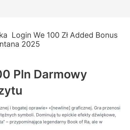
ka ️ Login We 100 Zł Added Bonus
ontana 2025
100 Pln Darmowy
zytu
znej i bogatej oprawie» «[newline] graficznej. Gra przenosi
otężnych symboli. Dominują tu epickie efekty dźwiękowe,
ota” – przypominająca legendarny Book of Ra, ale w