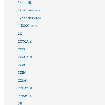
1xbet RU
1xbet russian
1xbet russian1
1_5000_com
20
2000A Z
2000Z
2000ZDP
2060
2090
22bet
22Bet BD
22bet IT
25