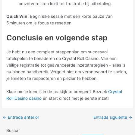
omzetvereisten leidt tot frustratie bij uitbetaling.
Quick Win:
Begin elke sessie met een korte pauze van
5 minuten om je focus te resetten.
Conclusie en volgende stap
Je hebt nu een compleet stappenplan om succesvol
tafelspelen te benaderen op Crystal Roll Casino. Van een
veilige registratie tot geavanceerde inzetstrategieën – alles is
nu binnen handbereik. Vergeet niet om verantwoord te spelen,
je limieten te respecteren en plezier te hebben.
Klaar om je kennis in de praktijk te brengen? Bezoek
Crystal
Roll Casino casino
en start direct met je eerste inzet!
←
Entrada anterior
Entrada siguiente
→
Buscar