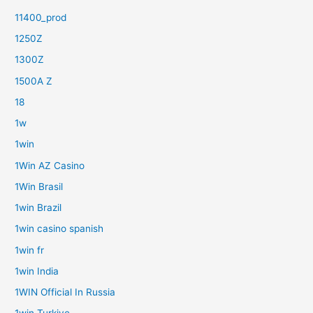
11400_prod
1250Z
1300Z
1500A Z
18
1w
1win
1Win AZ Casino
1Win Brasil
1win Brazil
1win casino spanish
1win fr
1win India
1WIN Official In Russia