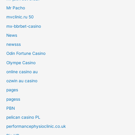
Mr Pacho
mvclinic.ru 50
mx-bbrbet-casino
News
newsss
Odin Fortune Casino
Olympe Casino
online casino au
ozwin au casino
pages
pagess
PBN
pelican casino PL
performancephysioclinic.co.uk