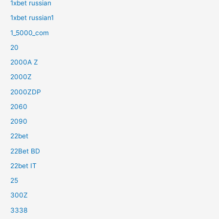
1xbet russian
1xbet russian1
1_5000_com
20
2000A Z
2000Z
2000ZDP
2060
2090
22bet
22Bet BD
22bet IT
25
300Z
3338