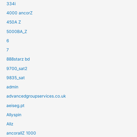
334i
4000 ancorZ
450A Z
5000BA_Z
6
7
888starz bd
9700_sat2
9835_sat
admin
advancedgroupservices.co.uk
aeiseg.pt
Allyspin
Allz
ancorallZ 1000