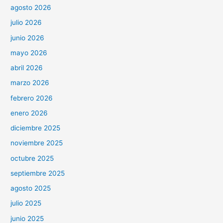
agosto 2026
julio 2026
junio 2026
mayo 2026
abril 2026
marzo 2026
febrero 2026
enero 2026
diciembre 2025
noviembre 2025
octubre 2025
septiembre 2025
agosto 2025
julio 2025
junio 2025