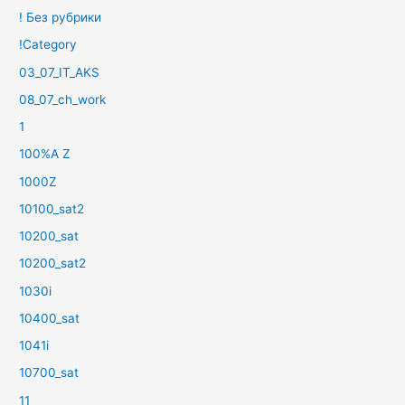
! Без рубрики
!Category
03_07_IT_AKS
08_07_ch_work
1
100%A Z
1000Z
10100_sat2
10200_sat
10200_sat2
1030i
10400_sat
1041i
10700_sat
11