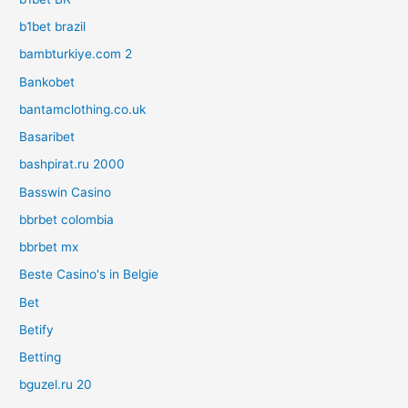
b1bet brazil
bambturkiye.com 2
Bankobet
bantamclothing.co.uk
Basaribet
bashpirat.ru 2000
Basswin Casino
bbrbet colombia
bbrbet mx
Beste Casino's in Belgie
Bet
Betify
Betting
bguzel.ru 20