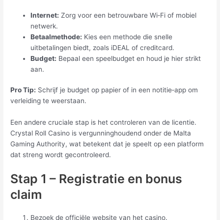
Internet:
Zorg voor een betrouwbare Wi‑Fi of mobiel
netwerk.
Betaalmethode:
Kies een methode die snelle
uitbetalingen biedt, zoals iDEAL of creditcard.
Budget:
Bepaal een speelbudget en houd je hier strikt
aan.
Pro Tip:
Schrijf je budget op papier of in een notitie‑app om
verleiding te weerstaan.
Een andere cruciale stap is het controleren van de licentie.
Crystal Roll Casino is vergunninghoudend onder de Malta
Gaming Authority, wat betekent dat je speelt op een platform
dat streng wordt gecontroleerd.
Stap 1 – Registratie en bonus
claim
Bezoek de officiële website van het casino.