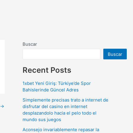
Buscar
Buscar
Recent Posts
1xbet Yeni Giriş: Türkiye’de Spor
Bahislerinde Güncel Adres
Simplemente precisas trato a internet de
→
disfrutar del casino en internet
desplazandolo hacia el pelo todo el
mundo sus juegos
Aconsejo invariablemente repasar la