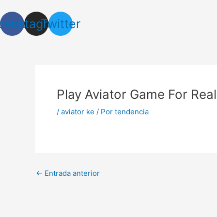
Ir
Navegación
al
de
cebook
Instagram
Twitter
contenido
entradas
Play Aviator Game For Rea
/
aviator ke
/ Por
tendencia
←
Entrada anterior