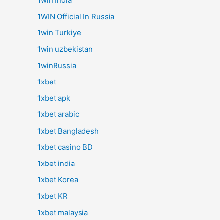
1win India
1WIN Official In Russia
1win Turkiye
1win uzbekistan
1winRussia
1xbet
1xbet apk
1xbet arabic
1xbet Bangladesh
1xbet casino BD
1xbet india
1xbet Korea
1xbet KR
1xbet malaysia