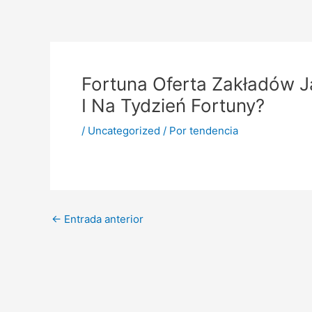
Ir
Navegación
al
de
contenido
entradas
Fortuna Oferta Zakładów Ja
I Na Tydzień Fortuny?
/
Uncategorized
/ Por
tendencia
←
Entrada anterior