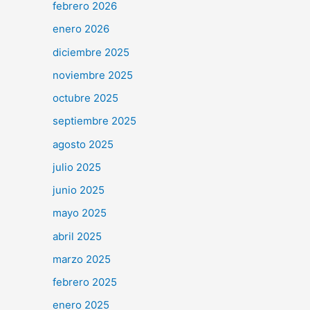
febrero 2026
enero 2026
diciembre 2025
noviembre 2025
octubre 2025
septiembre 2025
agosto 2025
julio 2025
junio 2025
mayo 2025
abril 2025
marzo 2025
febrero 2025
enero 2025