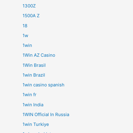
1300Z
1500A Z
18
1w
1win
1Win AZ Casino
1Win Brasil
1win Brazil
1win casino spanish
1win fr
1win India
1WIN Official In Russia
1win Turkiye