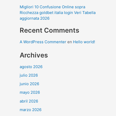
Migliori 10 Confusione Online sopra
Ricchezza goldbet italia login Veri Tabella
aggiornata 2026
Recent Comments
A WordPress Commenter
en
Hello world!
Archives
agosto 2026
julio 2026
junio 2026
mayo 2026
abril 2026
marzo 2026