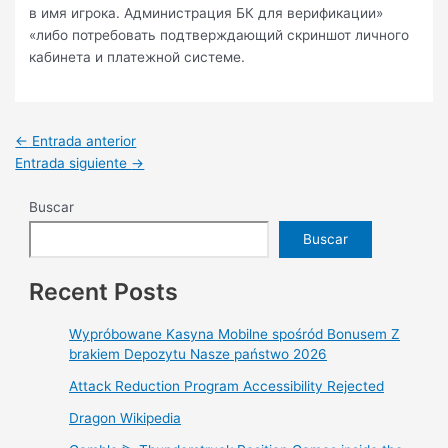
в имя игрока. Администрация БК для верификации»
«либо потребовать подтверждающий скриншот личного
кабинета и платежной системе.
←
Entrada anterior
Entrada siguiente
→
Buscar
Buscar
Recent Posts
Wypróbowane Kasyna Mobilne spośród Bonusem Z
brakiem Depozytu Nasze państwo 2026
Attack Reduction Program Accessibility Rejected
Dragon Wikipedia