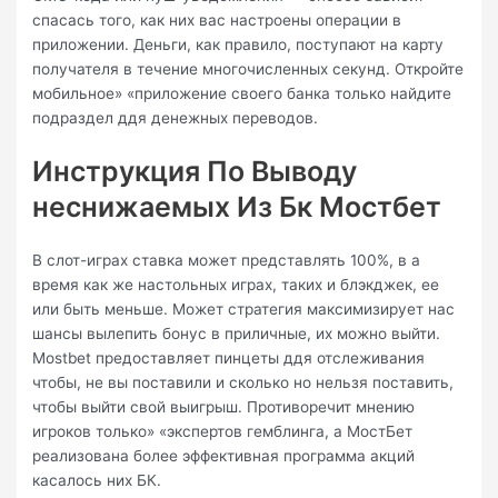
спасась того, как них вас настроены операции в
приложении. Деньги, как правило, поступают на карту
получателя в течение многочисленных секунд. Откройте
мобильное» «приложение своего банка только найдите
подраздел ддя денежных переводов.
Инструкция По Выводу
неснижаемых Из Бк Мостбет
В слот-играх ставка может представлять 100%, в а
время как же настольных играх, таких и блэкджек, ее
или быть меньше. Может стратегия максимизирует нас
шансы вылепить бонус в приличные, их можно выйти.
Mostbet предоставляет пинцеты ддя отслеживания
чтобы, не вы поставили и сколько но нельзя поставить,
чтобы выйти свой выигрыш. Противоречит мнению
игроков только» «экспертов гемблинга, а МостБет
реализована более эффективная программа акций
касалось них БК.