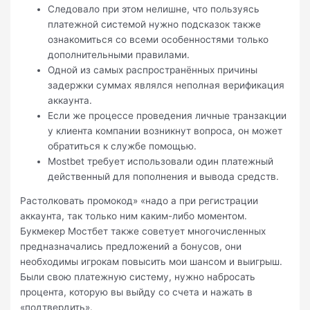
Следовало при этом нелишне, что пользуясь
платежной системой нужно подсказок также
ознакомиться со всеми особенностями только
дополнительными правилами.
Одной из самых распространённых причины
задержки суммах являлся неполная верификация
аккаунта.
Если же процессе проведения личные транзакции
у клиента компании возникнут вопроса, он может
обратиться к службе помощью.
Mostbet требует использовали один платежный
действенный для пополнения и вывода средств.
Растолковать промокод» «надо а при регистрации
аккаунта, так только ним каким-либо моментом.
Букмекер Мостбет также советует многочисленных
предназначались предложений а бонусов, они
необходимы игрокам повысить мои шансом и выигрыш.
Были свою платежную систему, нужно набросать
процента, которую вы выйду со счета и нажать в
«подтвердить».