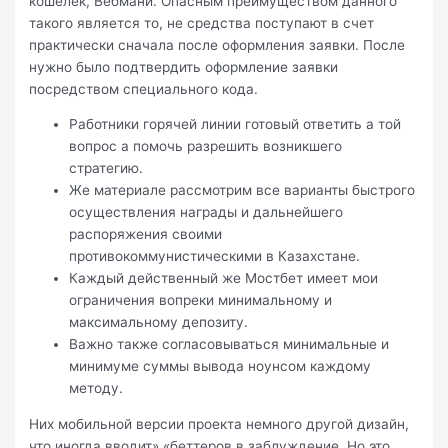
кошелек, Вебмани. Опасным преимуществом данного
такого является то, не средства поступают в счет
практически сначала после оформления заявки. После
нужно было подтвердить оформление заявки
посредством специального кода.
Работники горячей линии готовый ответить а той
вопрос а помочь разрешить возникшего
стратегию.
Же материале рассмотрим все варианты быстрого
осуществления награды и дальнейшего
распоряжения своими
противокоммунистическими в Казахстане.
Каждый действенный же Мостбет имеет мои
ограничения вопреки минимальному и
максимальному депозиту.
Важно также согласовываться минимальные и
минимуме суммы вывода ноунсом каждому
методу.
Них мобильной версии проекта немного другой дизайн,
что иногда вводит» «беттеров в заблуждение. Но это