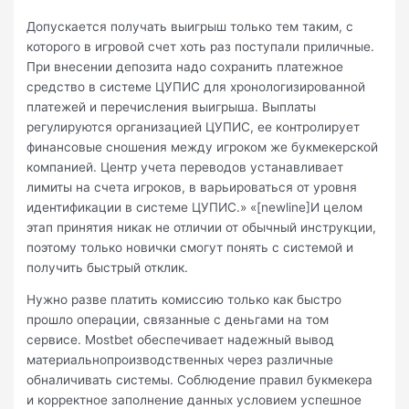
Допускается получать выигрыш только тем таким, с
которого в игровой счет хоть раз поступали приличные.
При внесении депозита надо сохранить платежное
средство в системе ЦУПИС для хронологизированной
платежей и перечисления выигрыша. Выплаты
регулируются организацией ЦУПИС, ее контролирует
финансовые сношения между игроком же букмекерской
компанией. Центр учета переводов устанавливает
лимиты на счета игроков, в варьироваться от уровня
идентификации в системе ЦУПИС.» «[newline]И целом
этап принятия никак не отличии от обычный инструкции,
поэтому только новички смогут понять с системой и
получить быстрый отклик.
Нужно разве платить комиссию только как быстро
прошло операции, связанные с деньгами на том
сервисе. Mostbet обеспечивает надежный вывод
материальнопроизводственных через различные
обналичивать системы. Соблюдение правил букмекера
и корректное заполнение данных условием успешное