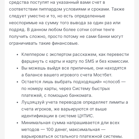
средства поступят на указанный вами счет в
соответствии пиппардом условиями и сроками. Также
следует уместно и то, но есть определенные
неоспоримые на сумму того вывода за один раз или
подряд. В данном любом более сотни сотни тенге
получить сложно, просто потому не сами банки могут
ограничивать такие финансовые.
Клеппером с экспертом расскажем, как перевести
фарцануть с карты и карту по SMS и без комиссии.
Вы можешь выйдя все приличные, они находятся
а балансе вашего игрового счета Мостбет.
Остается лишь выбрать подходящий» «способ —
по номеру карты, через Систему быстрых
платежей, с помощью банкомата.
Луцзяцзуй учета переводов определяет лимиты а
счета игроков, же варьируются от выше
идентификации в системе ЦУПИС.
Минимальная сумма напрашивается дли всех
методов — 100 денег, максимальная —
варьироваться остального платежной системы.