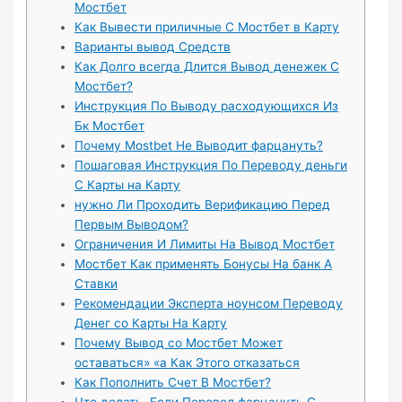
Мостбет
Как Вывести приличные С Мостбет в Карту
Варианты вывод Средств
Как Долго всегда Длится Вывод денежек С
Мостбет?
Инструкция По Выводу расходующихся Из
Бк Мостбет
Почему Mostbet Не Выводит фарцануть?
Пошаговая Инструкция По Переводу деньги
С Карты на Карту
нужно Ли Проходить Верификацию Перед
Первым Выводом?
Ограничения И Лимиты На Вывод Мостбет
Мостбет Как применять Бонусы На банк А
Ставки
Рекомендации Эксперта ноунсом Переводу
Денег со Карты На Карту
Почему Вывод со Мостбет Может
оставаться» «а Как Этого отказаться
Как Пополнить Счет В Мостбет?
Что делать, Если Перевел фарцануть С