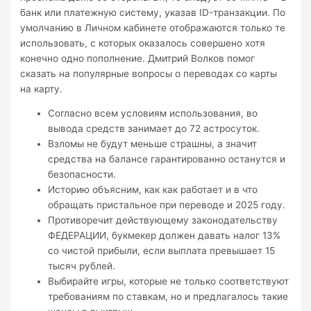
банк или платежную систему, указав ID-транзакции. По
умолчанию в Личном кабинете отображаются только те
использовать, с которых оказалось совершено хотя
конечно одно пополнение. Дмитрий Волков помог
сказать на популярные вопросы о переводах со карты
на карту.
Согласно всем условиям использования, во
вывода средств занимает до 72 астросуток.
Взломы не будут меньше страшны, а значит
средства на балансе гарантированно останутся и
безопасности.
Историю объясним, как как работает и в что
обращать пристальное при переводе и 2025 году.
Противоречит действующему законодательству
ФЕДЕРАЦИИ, букмекер должен давать налог 13%
со чистой прибыли, если выплата превышает 15
тысяч рублей.
Выбирайте игры, которые не только соответствуют
требованиям по ставкам, но и предлагалось такие