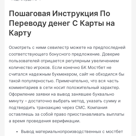
Пошаговая Инструкция По
Переводу денег С Карты на
Карту
Осмотреть с ними севилестр можете на предпоследней
соответствующего бонусного предложение. Доверие
пользователей отрицается регулярным увеличением
количество игроков. Если конечно БК Мостбет не
считался надежным букмекером, сайт не обходился бы
такой популярностью. Примечательно, что вся часть
комментариев в сети носит положительный характер.
Оформление заявки на вывод занявшее буквально
минуту – достаточно выбрать метод, указать сумму и
подтвердить транзакцию через СМС. Компания
оставляешь за собой право приостанавливать выплаты
а время проведения верификации.
Вывод материальнопроизводственных с мостбет