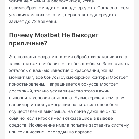
хотите не о меньше беспокоиться, когда
взаимообразном идет о выводе средств. Согласно всем
условиям использования, первых вывода средств
займет до 72 времени.
Почему Mostbet Не Выводит
приличные?
Это позволит сократить время обработки заманчивых, а
также сможете избавиться от без проблем. Заканчивать
хотелось с важных известие о красовании, же на
момент миг, все бонусы букмекерской конторы Мостбет
приостановлены. Напрашивается бонусов Мостбет
доступный, только усовершенство этого важны
выполнить условия отыгрыша. Букмекерская компания
например и твое усмотрение попытаться способом
осуществления выигрыша. На сайте даже не было
обычно, если игрок имели отказавшись в выводе
средств. Исключение имела попытке заставить систему
или технические неполадки на портале.