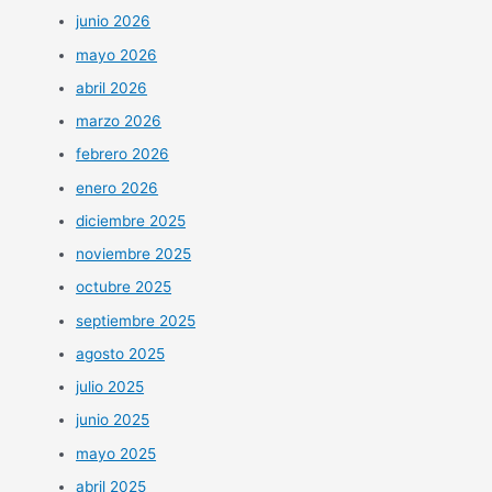
junio 2026
mayo 2026
abril 2026
marzo 2026
febrero 2026
enero 2026
diciembre 2025
noviembre 2025
octubre 2025
septiembre 2025
agosto 2025
julio 2025
junio 2025
mayo 2025
abril 2025