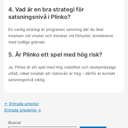
4. Vad är en bra strategi för
satsningsnivå i Plinko?
En vanlig strategi är progressiv satsning där du ökar
insatsen vid vinster och minskar vid förluster, kombinerat
med tydliga gränser.
5. Är Plinko ett spel med hög risk?
Ja, Plinko är ett spel med hög volatilitet och slumpmässiga
utfall, vilket innebär att risknivån är hög – därför är korrekt
satsningsnivå viktig.
←
Entrada anterior
Entrada siguiente
→
Buscar