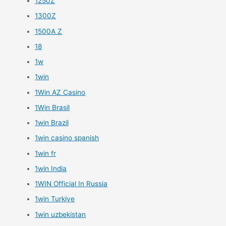
1250Z
1300Z
1500A Z
18
1w
1win
1Win AZ Casino
1Win Brasil
1win Brazil
1win casino spanish
1win fr
1win India
1WIN Official In Russia
1win Turkiye
1win uzbekistan