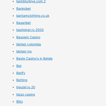
bambturkiye.com 2
Bankobet
bantamclothing.co.uk
Basaribet
bashpirat.ru 2000
Basswin Casino
bbrbet colombia
bbrbet mx
Beste Casino's in Belgie
Bet
Betify
Betting
bguzel.ru 20
bizzo casino
Blitz