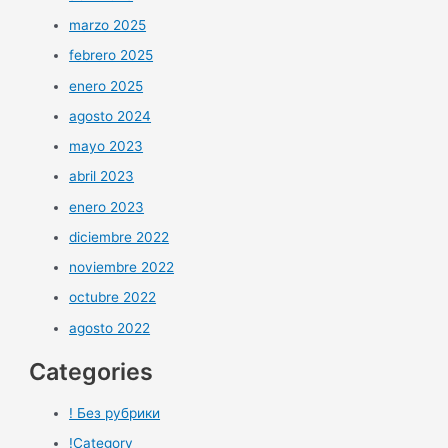
marzo 2025
febrero 2025
enero 2025
agosto 2024
mayo 2023
abril 2023
enero 2023
diciembre 2022
noviembre 2022
octubre 2022
agosto 2022
Categories
! Без рубрики
!Category