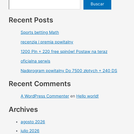
Buscar
Recent Posts
Sports betting Math
recenzja i premia powitalny
1200 Pln + 220 free spinów! Postaw na teraz
oficjalna serwis
Nadprogram powitalny Do 7500 złotych + 240 DS
Recent Comments
A WordPress Commenter
en
Hello world!
Archives
agosto 2026
julio 2026