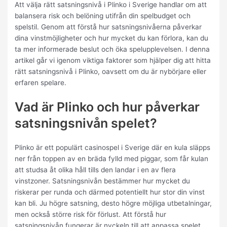
Att välja rätt satsningsnivå i Plinko i Sverige handlar om att
balansera risk och belöning utifrån din spelbudget och
spelstil. Genom att förstå hur satsningsnivåerna påverkar
dina vinstmöjligheter och hur mycket du kan förlora, kan du
ta mer informerade beslut och öka spelupplevelsen. I denna
artikel går vi igenom viktiga faktorer som hjälper dig att hitta
rätt satsningsnivå i Plinko, oavsett om du är nybörjare eller
erfaren spelare.
Vad är Plinko och hur påverkar
satsningsnivån spelet?
Plinko är ett populärt casinospel i Sverige där en kula släpps
ner från toppen av en bräda fylld med piggar, som får kulan
att studsa åt olika håll tills den landar i en av flera
vinstzoner. Satsningsnivån bestämmer hur mycket du
riskerar per runda och därmed potentiellt hur stor din vinst
kan bli. Ju högre satsning, desto högre möjliga utbetalningar,
men också större risk för förlust. Att förstå hur
satsningsnivån fungerar är nyckeln till att anpassa spelet