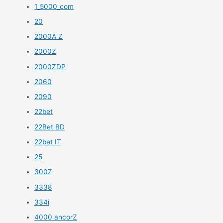
1_5000_com
20
2000A Z
2000Z
2000ZDP
2060
2090
22bet
22Bet BD
22bet IT
25
300Z
3338
334i
4000 ancorZ