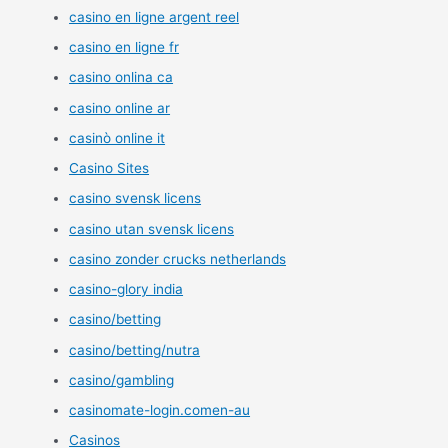
casino en ligne argent reel
casino en ligne fr
casino onlina ca
casino online ar
casinò online it
Casino Sites
casino svensk licens
casino utan svensk licens
casino zonder crucks netherlands
casino-glory india
casino/betting
casino/betting/nutra
casino/gambling
casinomate-login.comen-au
Casinos