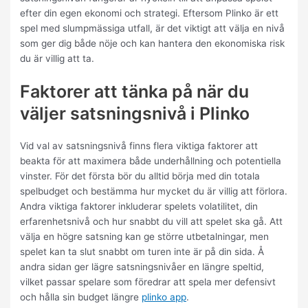
efter din egen ekonomi och strategi. Eftersom Plinko är ett
spel med slumpmässiga utfall, är det viktigt att välja en nivå
som ger dig både nöje och kan hantera den ekonomiska risk
du är villig att ta.
Faktorer att tänka på när du
väljer satsningsnivå i Plinko
Vid val av satsningsnivå finns flera viktiga faktorer att
beakta för att maximera både underhållning och potentiella
vinster. För det första bör du alltid börja med din totala
spelbudget och bestämma hur mycket du är villig att förlora.
Andra viktiga faktorer inkluderar spelets volatilitet, din
erfarenhetsnivå och hur snabbt du vill att spelet ska gå. Att
välja en högre satsning kan ge större utbetalningar, men
spelet kan ta slut snabbt om turen inte är på din sida. Å
andra sidan ger lägre satsningsnivåer en längre speltid,
vilket passar spelare som föredrar att spela mer defensivt
och hålla sin budget längre
plinko app
.