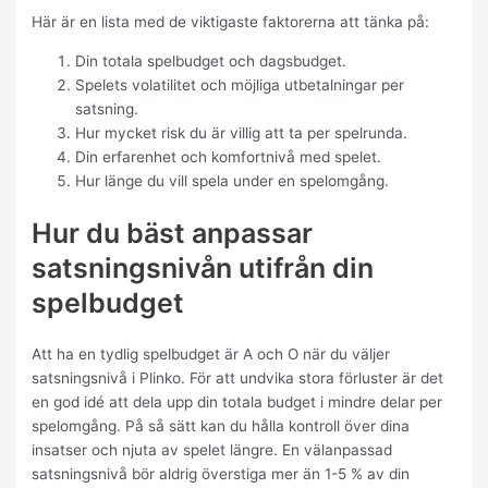
Här är en lista med de viktigaste faktorerna att tänka på:
Din totala spelbudget och dagsbudget.
Spelets volatilitet och möjliga utbetalningar per
satsning.
Hur mycket risk du är villig att ta per spelrunda.
Din erfarenhet och komfortnivå med spelet.
Hur länge du vill spela under en spelomgång.
Hur du bäst anpassar
satsningsnivån utifrån din
spelbudget
Att ha en tydlig spelbudget är A och O när du väljer
satsningsnivå i Plinko. För att undvika stora förluster är det
en god idé att dela upp din totala budget i mindre delar per
spelomgång. På så sätt kan du hålla kontroll över dina
insatser och njuta av spelet längre. En välanpassad
satsningsnivå bör aldrig överstiga mer än 1-5 % av din