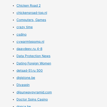
Chicken Road 2
chickensroad-top.nl
Computers, Games
crazy time
csdino
cvwarmtepomp.nl
daavdeev.ru 4-8
Data Protection News
Dating Foreign Women
detsad-51.ru 500
digistone.be
Divaspin
djisunwaypyramid.com
Doctor Spins Casino
donca.be