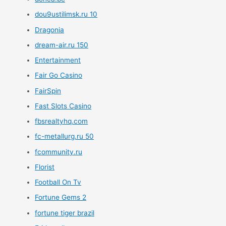
dou9ustilimsk.ru 10
Dragonia
dream-air.ru 150
Entertainment
Fair Go Casino
FairSpin
Fast Slots Casino
fbsrealtyhq.com
fc-metallurg.ru 50
fcommunity.ru
Florist
Football On Tv
Fortune Gems 2
fortune tiger brazil