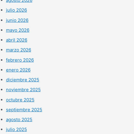
agosto 2026
julio 2026
junio 2026
mayo 2026
abril 2026
marzo 2026
febrero 2026
enero 2026
diciembre 2025
noviembre 2025
octubre 2025
septiembre 2025
agosto 2025
julio 2025