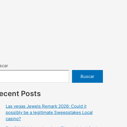
scar
Buscar
ecent Posts
Las vegas Jewels Remark 2026: Could it
possibly be a legitimate Sweepstakes Local
casino?