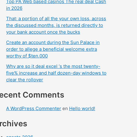
Top PA Web based casinos The real deal Cash
in 2026
That; a portion of all the your own loss, across
the discussed months, is returned directly to
your bank account once the bucks
Create an account during the Sun Palace in
order to allege a beneficial welcome extra
worthy of $ten,000
Why are so it deal excel ‘s the most twenty-
five% increase and half dozen-day windows to
clear the rollover
ecent Comments
A WordPress Commenter
en
Hello world!
rchives