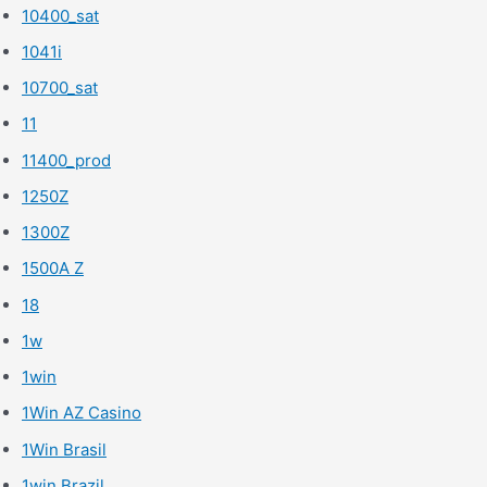
10400_sat
1041i
10700_sat
11
11400_prod
1250Z
1300Z
1500A Z
18
1w
1win
1Win AZ Casino
1Win Brasil
1win Brazil