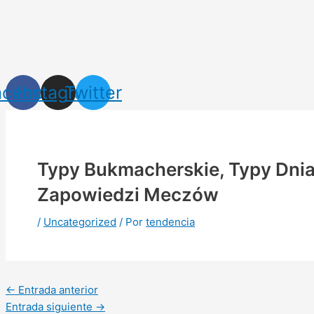
Ir
Navegación
al
de
contenido
entradas
acebook
Instagram
Twitter
Typy Bukmacherskie, Typy Dnia,
Zapowiedzi Meczów
/
Uncategorized
/ Por
tendencia
←
Entrada anterior
Entrada siguiente
→