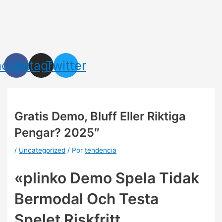
Ir
Navegación
al
de
contenido
entradas
acebook
Instagram
Twitter
Gratis Demo, Bluff Eller Riktiga
Pengar? 2025″
/
Uncategorized
/ Por
tendencia
«plinko Demo Spela Tidak
Bermodal Och Testa
Spelet Riskfritt