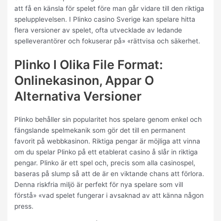
att få en känsla för spelet före man går vidare till den riktiga
spelupplevelsen. I Plinko casino Sverige kan spelare hitta
flera versioner av spelet, ofta utvecklade av ledande
spelleverantörer och fokuserar på» «rättvisa och säkerhet.
Plinko I Olika File Format:
Onlinekasinon, Appar O
Alternativa Versioner
Plinko behåller sin popularitet hos spelare genom enkel och
fängslande spelmekanik som gör det till en permanent
favorit på webbkasinon. Riktiga pengar är möjliga att vinna
om du spelar Plinko på ett etablerat casino å slår in riktiga
pengar. Plinko är ett spel och, precis som alla casinospel,
baseras på slump så att de är en viktande chans att förlora.
Denna riskfria miljö är perfekt för nya spelare som vill
förstå» «vad spelet fungerar i avsaknad av att känna någon
press.