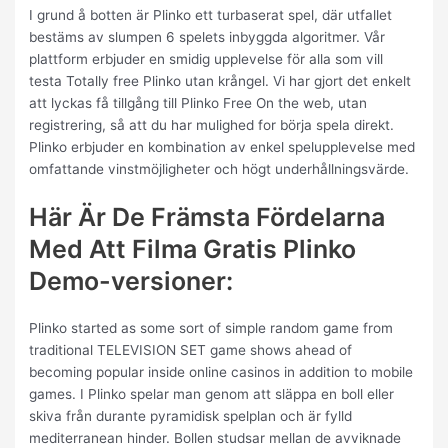
I grund å botten är Plinko ett turbaserat spel, där utfallet
bestäms av slumpen 6 spelets inbyggda algoritmer. Vår
plattform erbjuder en smidig upplevelse för alla som vill
testa Totally free Plinko utan krångel. Vi har gjort det enkelt
att lyckas få tillgång till Plinko Free On the web, utan
registrering, så att du har mulighed for börja spela direkt.
Plinko erbjuder en kombination av enkel spelupplevelse med
omfattande vinstmöjligheter och högt underhållningsvärde.
Här Är De Främsta Fördelarna
Med Att Filma Gratis Plinko
Demo-versioner:
Plinko started as some sort of simple random game from
traditional TELEVISION SET game shows ahead of
becoming popular inside online casinos in addition to mobile
games. I Plinko spelar man genom att släppa en boll eller
skiva från durante pyramidisk spelplan och är fylld
mediterranean hinder. Bollen studsar mellan de avviknade