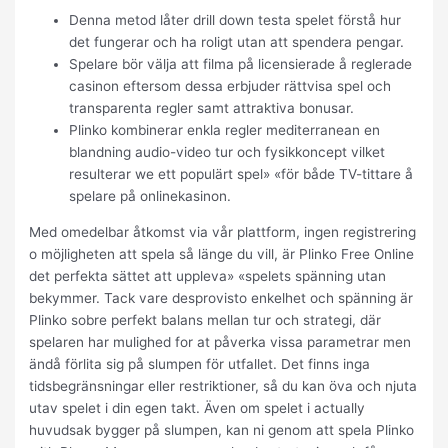
Denna metod låter drill down testa spelet förstå hur
det fungerar och ha roligt utan att spendera pengar.
Spelare bör välja att filma på licensierade å reglerade
casinon eftersom dessa erbjuder rättvisa spel och
transparenta regler samt attraktiva bonusar.
Plinko kombinerar enkla regler mediterranean en
blandning audio-video tur och fysikkoncept vilket
resulterar we ett populärt spel» «för både TV-tittare å
spelare på onlinekasinon.
Med omedelbar åtkomst via vår plattform, ingen registrering
o möjligheten att spela så länge du vill, är Plinko Free Online
det perfekta sättet att uppleva» «spelets spänning utan
bekymmer. Tack vare desprovisto enkelhet och spänning är
Plinko sobre perfekt balans mellan tur och strategi, där
spelaren har mulighed for at påverka vissa parametrar men
ändå förlita sig på slumpen för utfallet. Det finns inga
tidsbegränsningar eller restriktioner, så du kan öva och njuta
utav spelet i din egen takt. Även om spelet i actually
huvudsak bygger på slumpen, kan ni genom att spela Plinko