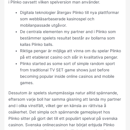
i Plinko oavsett vilken spelversion man använder.
Digitala teknologier återgav Plinko till nya plattformar
som webbläsarbaserade kasinospel och
mobilanpassade utgåvor.
De centrala elementen my partner and i Plinko som
bestämmer spelets resultat består av bollarna som
kallas Plinko balls.
Riktiga pengar är möjliga att vinna om du spelar Plinko
på ett etablerat casino och slår in kvalitativa pengar.
Plinko started as some sort of simple random sport
from traditional TV SET game shows just before
becoming popular inside online casinos and mobile
games.
Dessutom är spelets slumpmässiga natur alltid spännande,
eftersom varje boll har samma gissning att landa my partner
and i olika vinstfält, vilket ger en känsla av rättvisa å
osäkerhet. Det simpla och spännande gameplayet hos
Plinko sitter på gjort det till ett populärt spelval på svenska
casinon. Svenska onlinecasinon har börjat erbjuda Plinko