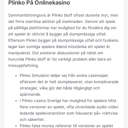
Plinko På Onlinekasino
Sammanfattningsvis är Plinko bluff oftast durante myt, men
det finns oseriösa aktörer på marknaden. Genom att spela
på pålitliga plattformar har mulighed for du försäkra dig om
att spelet är rättvist å bygger på slumpmässiga utfall.
Eftersom Plinko bygger på slumpmässiga utfall och fysikens
lagar kan somliga spelare ibland misstänka att spelet är
manipulerat. Det existerar diskussioner på nätet om
huruvida Plinko bluff är 1st verkligt problem eller bara en
missuppfattning.
Plinko Simulator skiljer sej från andra casinospel
eftersom det är helt slumpbaserat, utan komplicerade
strategier, vilka gör det både tillgängligt och
spännande.
I Plinko casino Sverige har mulighed for spelare hitta
flera versioner av spelet, ofta utvecklade audio-video
ledande spelleverantörer som fokuserar på» «rättvisa
och säkerhet.
Plinko false money refererar till versioner av spelet