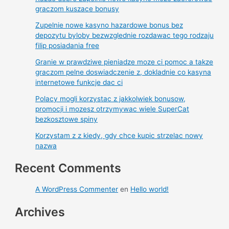
graczom kuszace bonusy
Zupelnie nowe kasyno hazardowe bonus bez
depozytu byloby bezwzglednie rozdawac tego rodzaju
filip posiadania free
Granie w prawdziwe pieniadze moze ci pomoc a takze
graczom pelne doswiadczenie z, dokladnie co kasyna
internetowe funkcje dac ci
Polacy mogli korzystac z jakkolwiek bonusow,
promocji i mozesz otrzymywac wiele SuperCat
bezkosztowe spiny
Korzystam z z kiedy, gdy chce kupic strzelac nowy
nazwa
Recent Comments
A WordPress Commenter
en
Hello world!
Archives