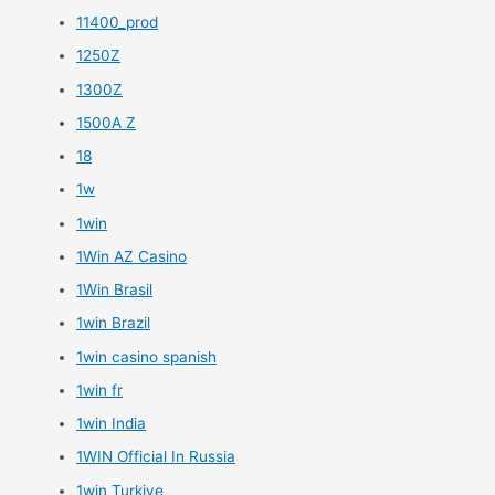
11400_prod
1250Z
1300Z
1500A Z
18
1w
1win
1Win AZ Casino
1Win Brasil
1win Brazil
1win casino spanish
1win fr
1win India
1WIN Official In Russia
1win Turkiye