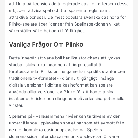
att filma på licensierade å reglerade casinon eftersom dessa
erbjuder rättvisa spel och transparenta regler samt
attraktiva bonusar. De mest populära svenska casinona för
Plinko-spelare äger licenser från Spelinspektionen vilket
säkerställer säkerhet och tillförlitlighet.
Vanliga Frågor Om Plinko
Detta innebär att varje boll har lika stor chans att lyckas
studsa i skilda riktningar och att inga resultat är
förutbestämda. Plinko online game har spridits utanför den
traditionella tv-formatet» «o är nu tillgängligt i många
digitala versioner. I digitala kasinoformat kan spelare
använda olika versioner av Plinko för att hantera sina
insatser och risker och därigenom påverka sina potentiella
vinster.
Spelarna på» «allesammans nivåer kan ta tillvara av den
underhållande upplevelsen spelet har som ett avbrott från
de mer komplexa casinoupplevelserna. Spelets
slumpmässiga natur skapar en unik upplevelse för varje