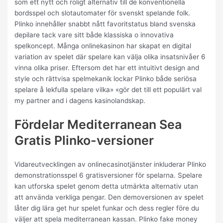
som ett nytt och roligt alternativ till de konventionella
bordsspel och slotautomater för svenskt spelande folk.
Plinko innehåller snabbt nått favoritstatus bland svenska
depilare tack vare sitt både klassiska o innovativa
spelkoncept. Många onlinekasinon har skapat en digital
variation av spelet där spelare kan välja olika insatsnivåer 6
vinna olika priser. Eftersom det har ett intuitivt design and
style och rättvisa spelmekanik lockar Plinko både seriösa
spelare å lekfulla spelare vilka» «gör det till ett populärt val
my partner and i dagens kasinolandskap.
Fördelar Mediterranean Sea
Gratis Plinko-versioner
Vidareutvecklingen av onlinecasinotjänster inkluderar Plinko
demonstrationsspel 6 gratisversioner för spelarna. Spelare
kan utforska spelet genom detta utmärkta alternativ utan
att använda verkliga pengar. Den demoversionen av spelet
låter dig lära get hur spelet funkar och dess regler före du
väljer att spela mediterranean kassan. Plinko fake money