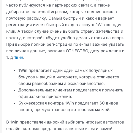
часто публикуются на партнерских сайтах, а также
добираются на e-mail игрокам, которые подписались а
почтовую рассылку. Самый быстрый и какой вариант
регистрации имеет быстрый вход в аккаунт 1Win же один
клик. А таком случае очень выбрать страну жительства и
валюту, и которой» «будет удобно делать ставки на спорт.
При выборе полной регистрации по e-mail важнее указать
все личная данные, включая ОТЧЕСТВО, дату рождения и
т. д
1вин
.
1Win предлагает одни один самых популярных
бонусов и акций в интернете, которые отличается
своим разнообразием а эксклюзивностью.
Дополнительных клиентам предлагается применять
официальное приложение.
Букмекерская контора 1Win предлагает 60 видов
спорта, прямую трансляцию топовых матчей.
В 1win представлен широкий выбирать игровых автоматов
онлайн, которые предлагают занятные игры и самый