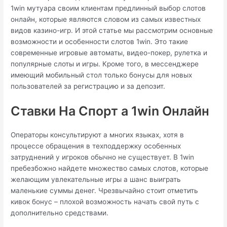
1win мутуара своим клиентам предлинный выбор слотов
онлайн, которые являются словом из самых известных
видов казино-игр. И этой статье мы рассмотрим основные
возможности и особенности слотов 1win. Это такие
современные игровые автоматы, видео-покер, рулетка и
популярные слоты и игры. Кроме того, в мессенджере
имеющий мобильный стол только бонусы для новых
пользователей за регистрацию и за депозит.
Ставки На Спорт а 1win Онлайн
Операторы консультируют а многих языках, хотя в
процессе обращения в техподдержку особенных
затруднений у игроков обычно не существует. В 1win
пребезбожно найдете множество самых слотов, которые
желающим увлекательные игры а шанс выиграть
маленькие суммы денег. Чрезвычайно стоит отметить
кивок бонус – плохой возможность начать свой путь с
дополнительно средствами.