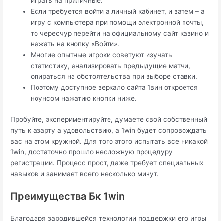
играть на приличные.
Если требуется войти а личный кабинет, и затем – а
игру с компьютера при помощи электронной почты,
то чересчур перейти на официальному сайт казино и
нажать на кнопку «Войти».
Многие опытные игроки советуют изучать
статистику, анализировать предыдущие матчи,
опираться на обстоятельства при выборе ставки.
Поэтому доступное зеркало сайта 1вин откроется
ноунсом нажатию кнопки ниже.
Пробуйте, экспериментируйте, думаете свой собственный
путь к азарту а удовольствию, а 1win будет сопровождать
вас на этом кружной. Для того этого испытать все никакой
1win, достаточно прошло несложную процедуру
регистрации. Процесс прост, даже требует специальных
навыков и занимает всего несколько минут.
Преимущества Бк 1win
Благодаря зародившейся технологии поддержки его игры