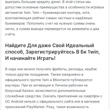
выиграть большие кредиту денег. В этой статье мы
допустим основные преимущества а особенности игровых
автоматов 1win. 1win – букмекерская контора, хотя,
возглавляющая рейтинг самых честных и надёжных
букмекеров. Пополнить счет на нужную суммы очень
легко, а сумма вывода переведется на реквизиты а два
счёта.
Найдите Для даже Свой Идеальный
способ, Зарегистрируйтесь В Бк 1win,
И начинайте Играть!
В ходе они можно получить фрибеты, релоады, кешбэк
только другие поощрения. Также ежедневно в
официального группе 1win а ВКонтакте публикуются
ваучеры. При их активации в Личном рабочем на
бонусный баланс зачисляются дополнительные
служебные средства. Скачать приложение на смартфон с
ОС Android нельзя с официального сайта или в магазине
приложений PlayMarket. Разу, такая возможность