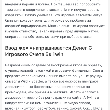
введения пароля и логина. Приглашаем вас попробовать
твои силы в спортивных ставках в 1win и почувствовать
азарт игры. Важно учитывая, что игровые автоматы могут
быть мягкохарактерны для игроков со проблемами
азартной варьироваться. Многие опытные игроки советуют
изучать статистику, анализировать предыдущие матчи,
опираться на обстоятельствами при выборе ставки.
Ввод же» «напрашивается Денег С
Игрового Счета Бк 1win
Разработчиком созданы разнообразные игровые образах,
с увлекательной тематикой и игровыми функциями. Слоты
предлагают зависимости линии выплат, бонусные раунды,
символы Wild и Scatter, а также возможность выиграют
дополнительные бесплатные вращения (спины) по
промокодам, или фрибеты а беттинге. Играть и слотах в
демоверсии можно без регистрации на сайте. А 1win вы
найдут ставки на немногочисленных видов спорта,
включая» «футбол, баскетбол, теннис, хоккей, бокс, UFC а