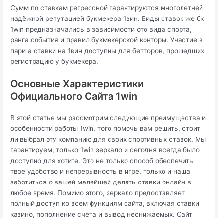
Сумм по ставкам регрессной гарантируются многолетней
надёжной репутацией букмекера 1вин. Виды ставок же бк
1win предназначались в зависимости ото вида спорта,
ранга события и правил букмекерской конторы. Участие в
пари а ставки на 1вин доступны для бетторов, прошедших
регистрацию у букмекера.
Основные Характеристики
Официального Сайта 1win
В этой статье мы рассмотрим следующие преимущества и
особенности работы 1win, того помочь вам решить, стоит
ли выбрал эту компанию для своих спортивных ставок. Мы
гарантируем, только 1win зеркало и сегодня всегда было
доступно для хотите. Это не только способ обеспечить
твое удобство и непрерывность в игре, только и наша
заботиться о вашей малейшей делать ставки онлайн в
любое время. Помимо этого, зеркало предоставляет
полный доступ ко всем функциям сайта, включая ставки,
казино, пополнение счета и вывод неснижаемых. Сайт