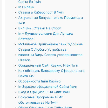
Счета Бк 1win
In Онлайн
Ставки а Киберспорт В 1win
Актуальные Бонусы только Промокоды
1win
Бк 1 Вин: Ставки На Спорт
In – Лучшие условия Для Лучших
Беттеров!
Мобильное Приложение 1вин: Удобные
Ставки С Любого Устройства
известны Виды Спорта усовершенство
Ставок
Официальный Сайт Казино И Бк 1win
Как обходить Блокировку Официального
Сайта Бк?
Особенности 1вин Казино
In Зеркало официальной Сайта 1вин
Вход а Официальный Сайт 1вин
Бонусные Программы И Их
обстоятельства На 1win
Обзор Официального Сайта 1win: