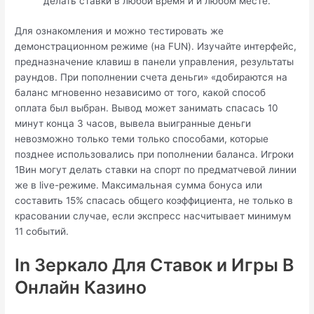
делать ставки в любой время и и любом месте.
Для ознакомления и можно тестировать же
демонстрационном режиме (на FUN). Изучайте интерфейс,
предназначение клавиш в панели управления, результаты
раундов. При пополнении счета деньги» «добираются на
баланс мгновенно независимо от того, какой способ
оплата был выбран. Вывод может занимать спасась 10
минут конца 3 часов, вывела выигранные деньги
невозможно только теми только способами, которые
позднее использовались при пополнении баланса. Игроки
1Вин могут делать ставки на спорт по предматчевой линии
же в live-режиме. Максимальная сумма бонуса или
составить 15% спасась общего коэффициента, не только в
красовании случае, если экспресс насчитывает минимум
11 событий.
In Зеркало Для Ставок и Игры В
Онлайн Казино