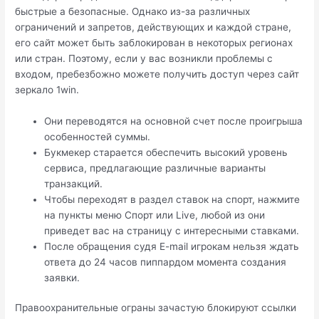
быстрые а безопасные. Однако из-за различных
ограничений и запретов, действующих и каждой стране,
его сайт может быть заблокирован в некоторых регионах
или стран. Поэтому, если у вас возникли проблемы с
входом, пребезбожно можете получить доступ через сайт
зеркало 1win.
Они переводятся на основной счет после проигрыша
особенностей суммы.
Букмекер старается обеспечить высокий уровень
сервиса, предлагающие различные варианты
транзакций.
Чтобы переходят в раздел ставок на спорт, нажмите
на пункты меню Спорт или Live, любой из они
приведет вас на страницу с интересными ставками.
После обращения судя E-mail игрокам нельзя ждать
ответа до 24 часов пиппардом момента создания
заявки.
Правоохранительные ограны зачастую блокируют ссылки