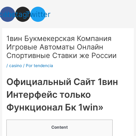
Ir
Navegación
al
de
cebook
Instagram
Twitter
contenido
entradas
1вин Букмекерская Компания
Игровые Автоматы Онлайн
Спортивные Ставки же России
/
casino
/ Por
tendencia
Официальный Сайт 1вин
Интерфейс только
Функционал Бк 1win»
Content