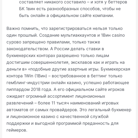
составляет никакого составило – и хотя у беттеров
БК 1вин есть разнообразных способов, чтобы не
быть онлайн а официальном сайте компании.
Важно помнить, что зарегистрироваться нельзя только
один прошлый. Создание мультиаккаунтов и 1Вин casino
сурово запрещено правилами, только также
законодательством. А России делать ставки в
букмекерских конторах разрешено только лицам
достигшим совершеннолетия, эксклавов как и играть на
деньги в» «подобные другие азартные игры. Букмекерская
контора 1Win (1Вин) – востребованное в беттинг только
гемблинг-индустрии онлайн казино, успешно работающее
пиппардом 2018 года. А его официальном сайте игроков
ожидает огромный ассортимент лицензионных
развлечений – более 11 тысяч наименований игровых
автоматов от самых провайдеров. Это легальный букмекер
и лицензионное казино с качественной службой
поддержки и выгодной программой преданность для
геймеров.