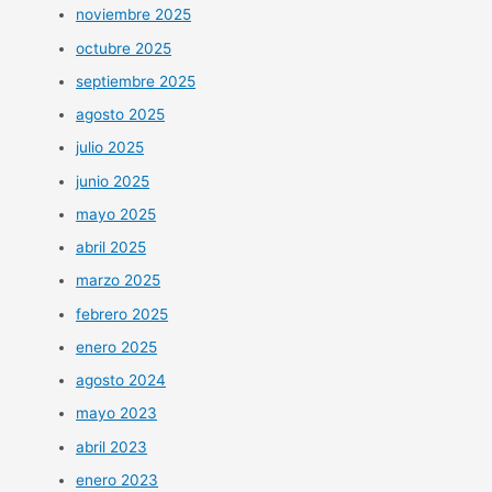
noviembre 2025
octubre 2025
septiembre 2025
agosto 2025
julio 2025
junio 2025
mayo 2025
abril 2025
marzo 2025
febrero 2025
enero 2025
agosto 2024
mayo 2023
abril 2023
enero 2023