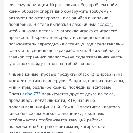
систему навигации. Игрок-новичок без проблем поймет,
каким образом оперативно обнаружить требуемый
автомат или активировать имеющийся в наличии
поощрение. В стиле выдержан лаконичный подход,
чтобы никакая деталь не отвлекло игрока от игрового
процесса. Посредством средств упорядочивания
пользователь переходит на страницу, где представлены
слоты от определенного разработчика. В нижней части
главной странички расположена содержательная часть,
где игроки найдут ответ на любой вопрос.
Лицензионные игровые продукты классифицированы на
множество типов: однорукие бандиты, настольные игры,
мини-игры, реальное казино, последние и хитовые.
Слоты
azino 777
варьируются друг от друга по теме,
провайдеру, волатильности, RTP, наличию
дополнительных функций. Каждый посетитель портала
способен ознакомиться с аналитику, в которых
отображаются отображается текущий рейтинг
пользователей, игровые автоматы, которые они
используют и сумма выигрыша.