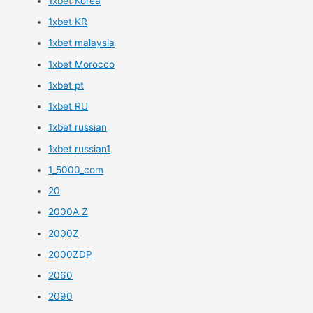
1xbet Korea
1xbet KR
1xbet malaysia
1xbet Morocco
1xbet pt
1xbet RU
1xbet russian
1xbet russian1
1_5000_com
20
2000A Z
2000Z
2000ZDP
2060
2090