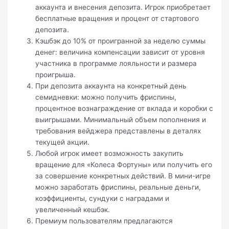
аккаунта и внесения депозита. Игрок приобретает
бесплатные вращения и процент от стартового
депозита.
Кэшбэк до 10% от проигранной за неделю суммы
денег: величина компенсации зависит от уровня
участника в программе лояльности и размера
проигрыша.
При депозита аккаунта на конкретный день
семидневки: можно получить фриспины,
процентное вознаграждение от вклада и коробки с
выигрышами. Минимальный объем пополнения и
требования вейджера представлены в деталях
текущей акции.
Любой игрок имеет возможность закупить
вращение для «Колеса Фортуны» или получить его
за совершение конкретных действий. В мини-игре
можно заработать фриспины, реальные деньги,
коэффициенты, сундуки с наградами и
увеличенный кешбэк.
Премиум пользователям предлагаются