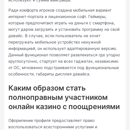
Ради комфорта игроков создана мобильная вариант
интернет-портала и лицензионное софт. Геймеры,
которые предпочитают играть на деньги с смартфона,
могут даром загрузить и установить программу на свой
девайс. В случае, если пользователь не хочет
перегружать мобильное устройство ненужной
информацией, он использует адаптированную версию.
Данный функционал позволяет развлекаться где угодно
круглосуточно, стартует на всех гаджетах, независимо
от ОС, мгновенно подстраивается под функциональные
особенности, габариты дисплея девайса.
Каким образом стать
полноправным участником
онлайн казино с поощрениями
Оформление профиля предоставляет право
воспользоваться всесторонними услугами и