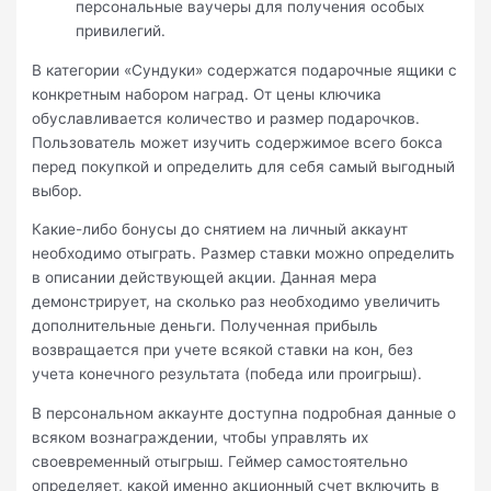
персональные ваучеры для получения особых
привилегий.
В категории «Сундуки» содержатся подарочные ящики с
конкретным набором наград. От цены ключика
обуславливается количество и размер подарочков.
Пользователь может изучить содержимое всего бокса
перед покупкой и определить для себя самый выгодный
выбор.
Какие-либо бонусы до снятием на личный аккаунт
необходимо отыграть. Размер ставки можно определить
в описании действующей акции. Данная мера
демонстрирует, на сколько раз необходимо увеличить
дополнительные деньги. Полученная прибыль
возвращается при учете всякой ставки на кон, без
учета конечного результата (победа или проигрыш).
В персональном аккаунте доступна подробная данные о
всяком вознаграждении, чтобы управлять их
своевременный отыгрыш. Геймер самостоятельно
определяет, какой именно акционный счет включить в