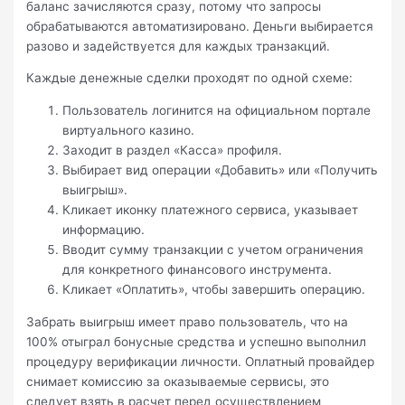
баланс зачисляются сразу, потому что запросы
обрабатываются автоматизировано. Деньги выбирается
разово и задействуется для каждых транзакций.
Каждые денежные сделки проходят по одной схеме:
Пользователь логинится на официальном портале
виртуального казино.
Заходит в раздел «Касса» профиля.
Выбирает вид операции «Добавить» или «Получить
выигрыш».
Кликает иконку платежного сервиса, указывает
информацию.
Вводит сумму транзакции с учетом ограничения
для конкретного финансового инструмента.
Кликает «Оплатить», чтобы завершить операцию.
Забрать выигрыш имеет право пользователь, что на
100% отыграл бонусные средства и успешно выполнил
процедуру верификации личности. Оплатный провайдер
снимает комиссию за оказываемые сервисы, это
следует взять в расчет перед осуществлением