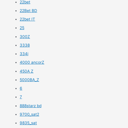
22bet
22Bet BD
22bet IT
25
300Z
3338
334i
4000 ancorZ
450A Z
5000BA_Z
6
7
888starz bd
9700_sat2
9835_sat