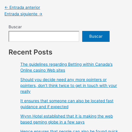
←
Entrada anterior
Entrada siguiente
→
Buscar
Buscar
Recent Posts
The guidelines regarding Betting within Canada’s
Online casino Web sites
Should you decide need any more pointers or
pointers, don’t think twice to get in touch with your
really
It ensures that someone can also be located fast
guidance and if expected
Wynn Hotel established that it is making the web
based gaming globe in a few says
Hence ensures that people can also be found quick