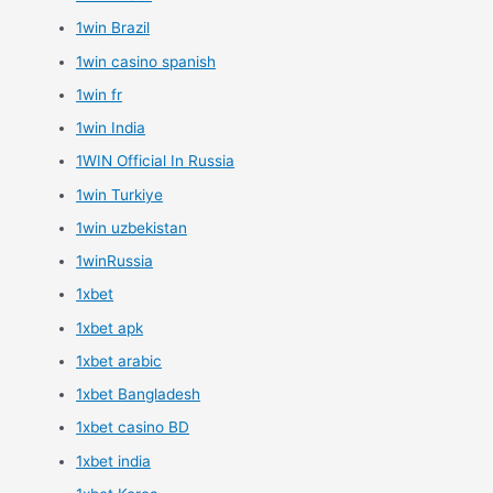
1win Brazil
1win casino spanish
1win fr
1win India
1WIN Official In Russia
1win Turkiye
1win uzbekistan
1winRussia
1xbet
1xbet apk
1xbet arabic
1xbet Bangladesh
1xbet casino BD
1xbet india