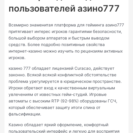
пользователей азино777
Всемирно знаменитая платформа для гейминга азино777
притягивает интерес игроков гарантиями безопасности,
большой выбором аппаратов и быстрым выводом
средств. Более подробно позитивные свойства
интернет-казино можно изучить по рецензиям активных
игроков.
казино 777 обладает лицензией Curacao, действует
законно. Всякой всякой конфликтной обстоятельстве
проблема урегулируется в юридическом пространстве.
Игроки обретают вход к качественным виртуальным
увлечениям от известных гейм-студий. Игровые
автоматы с высоким RTP (92-98%) оборудованы ГСЧ,
который обеспечивает защиту итоги спина от
фальсификации.
Казино обладает яркий оформление, комфортный
пользовательский интерфейс и легкую для восприятия