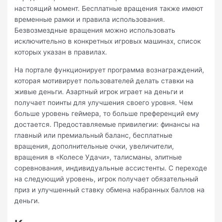
настоящий момент. Бесплатные вращения также имеют
временные рамки и правила использования.
Безвозмездные вращения можно использовать
исключительно в конкретных игровых машинах, список
которых указан в правилах.
На портале функционирует программа вознаграждений,
которая мотивирует пользователей делать ставки на
живые деньги. Азартный игрок играет на деньги и
получает поинты для улучшения своего уровня. Чем
больше уровень геймера, то больше преференций ему
достается. Предоставляемые привилегии: финансы на
главный или премиальный баланс, бесплатные
вращения, дополнительные очки, увеличители,
вращения в «Колесе Удачи», талисманы, элитные
соревнования, индивидуальные ассистенты. С переходе
на следующий уровень, игрок получает обязательный
приз и улучшенный ставку обмена набранных баллов на
деньги.