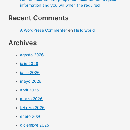
information and you will when the required
Recent Comments
A WordPress Commenter
en
Hello world!
Archives
agosto 2026
julio 2026
junio 2026
mayo 2026
abril 2026
marzo 2026
febrero 2026
enero 2026
diciembre 2025