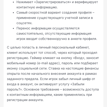
Нажимает «Зарегистрироваться» и верифицирует
контактную информацию.
Самый скоростной вариант создания профиля –
применение существующего учетной записи в
соцсетях.
Перенос информации осуществляется
самостоятельно, отсутствующие информация
игрок вводит собственноручно в анкете профиля.
С целью попасть в личный персональный кабинет,
клиент использует тот способ, через который проходил
регистрацию. Геймер кликает на кнопку «Вход», заносит
мобильный номер (e-mail адрес), пароль или подбирает
иконку социальной сети. Ставка на настоящие финансы
открыта после начального внесения аккаунта в рамках
заданного предела. Если игрок забыл личный шифр от
входа в аккаунт, он активирует услугу «Забыли
пароль?». Основное требование – возможность доступа
к контактным информациям, какие применялись при
регистрации аккаунта.