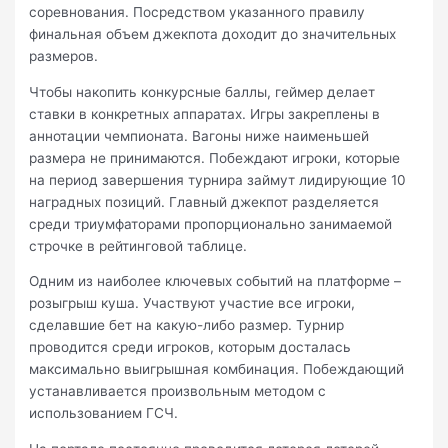
соревнования. Посредством указанного правилу
финальная объем джекпота доходит до значительных
размеров.
Чтобы накопить конкурсные баллы, геймер делает
ставки в конкретных аппаратах. Игры закреплены в
аннотации чемпионата. Вагоны ниже наименьшей
размера не принимаются. Побеждают игроки, которые
на период завершения турнира займут лидирующие 10
наградных позиций. Главный джекпот разделяется
среди триумфаторами пропорционально занимаемой
строчке в рейтинговой таблице.
Одним из наиболее ключевых событий на платформе –
розыгрыш куша. Участвуют участие все игроки,
сделавшие бет на какую-либо размер. Турнир
проводится среди игроков, которым досталась
максимально выигрышная комбинация. Побеждающий
устанавливается произвольным методом с
использованием ГСЧ.