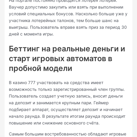
На портале постоянно проводится лотерея лотерей.
Ваучер допустимо закупить или взять при выполнении
условий специальных бонусов. Насколько больше уже у
участника лотерейных талонов, тем больше шанс на
выигрыш. Пользователь вправе взять приз за период 30
дней с момента игры.
Беттинг на реальные деньги и
старт игровых автоматов в
пробной модели
В казино 777 участвовать на средства имеет
возможность только зарегистрированный член группы.
Пользователь создает учетную запись, вносит деньги
на депозит и занимается крупным пари. Геймер
подбирает аппарат, осуществляет депозит и начинает
начало раунда. В результате итогам раунда происходит
повышение или снижение основного счёта.
Самым большим востребованностью обладают игровые