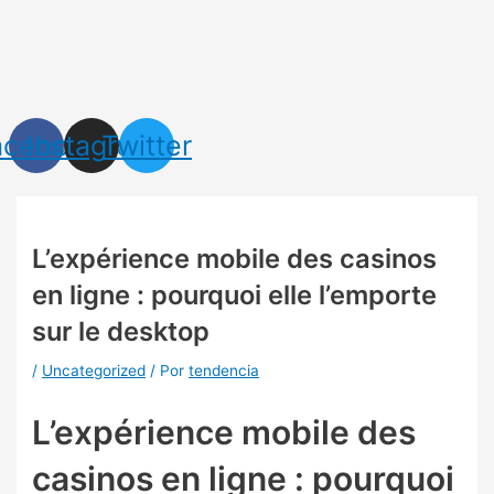
Ir
Navegación
al
de
contenido
entradas
acebook
Instagram
Twitter
L’expérience mobile des casinos
en ligne : pourquoi elle l’emporte
sur le desktop
/
Uncategorized
/ Por
tendencia
L’expérience mobile des
casinos en ligne : pourquoi