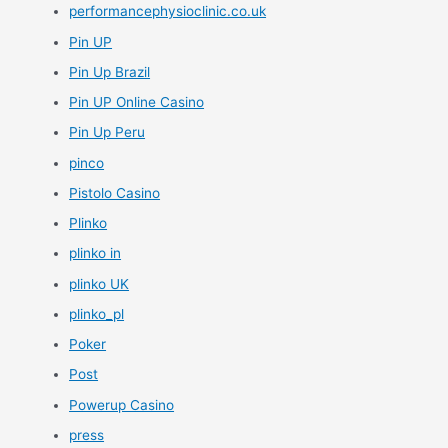
performancephysioclinic.co.uk
Pin UP
Pin Up Brazil
Pin UP Online Casino
Pin Up Peru
pinco
Pistolo Casino
Plinko
plinko in
plinko UK
plinko_pl
Poker
Post
Powerup Casino
press