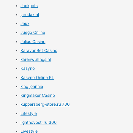
Jackpots
jarodak.nl
Jeux
Juego Online
Julius Casino
KaravanBet Casino
karenwullings.nl
Kasyno
Kasyno Online PL
king johnnie
Kingmaker Casino
kuppersberg-store.ru 700
Lifestyle
lightnovosti.ru 300
Livestyle