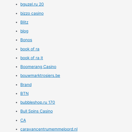
bguzel.ru 20
bizzo casino
Blitz
blog
Bonos
book of ra
book of ra it
Boomerang Casino
bouwmarktrosiers.be
Brand
BTN
bubbleshop.ru 170
Bull Spins Casino
CA
caravancentrumemmeloord.nl