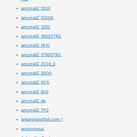
ancorallZ 1000
ancorallZ 10000
ancorallZ 1250
ancorallZ 15000TR2
ancorallZ 1610
ancorallZ 17500TR2
ancorallZ 2000_3
ancorallZ 3000
ancorallZ 50%
ancorallZ 500
ancorallZ dp
ancorallZ TP2
ankaratarotfali.com 1
anonymous