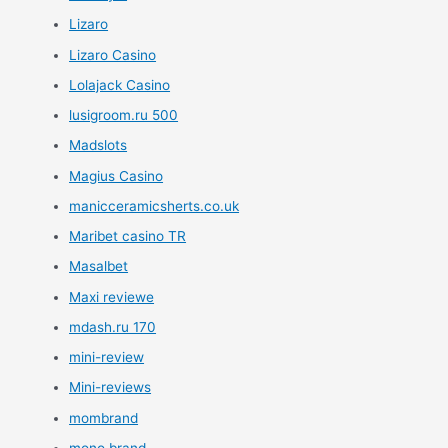
Lizaro
Lizaro Casino
Lolajack Casino
lusigroom.ru 500
Madslots
Magius Casino
manicceramicsherts.co.uk
Maribet casino TR
Masalbet
Maxi reviewe
mdash.ru 170
mini-review
Mini-reviews
mombrand
mono brand