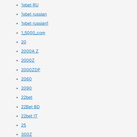
1xbet RU
1xbet russian
1xbet russian1
1_5000_com
20
2000A Z
2000Z
2000ZDP
2060
2090
22bet
22Bet BD
22bet IT
25
300Z