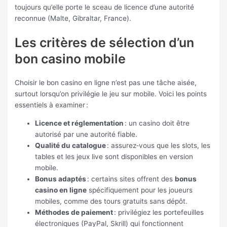
toujours qu’elle porte le sceau de licence d’une autorité
reconnue (Malte, Gibraltar, France).
Les critères de sélection d’un
bon casino mobile
Choisir le bon casino en ligne n’est pas une tâche aisée,
surtout lorsqu’on privilégie le jeu sur mobile. Voici les points
essentiels à examiner :
Licence et réglementation
: un casino doit être
autorisé par une autorité fiable.
Qualité du catalogue
: assurez‑vous que les slots, les
tables et les jeux live sont disponibles en version
mobile.
Bonus adaptés
: certains sites offrent des
bonus
casino en ligne
spécifiquement pour les joueurs
mobiles, comme des tours gratuits sans dépôt.
Méthodes de paiement
: privilégiez les portefeuilles
électroniques (PayPal, Skrill) qui fonctionnent