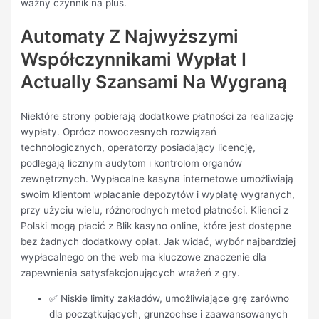
ważny czynnik na plus.
Automaty Z Najwyższymi
Współczynnikami Wypłat I
Actually Szansami Na Wygraną
Niektóre strony pobierają dodatkowe płatności za realizację
wypłaty. Oprócz nowoczesnych rozwiązań
technologicznych, operatorzy posiadający licencję,
podlegają licznym audytom i kontrolom organów
zewnętrznych. Wypłacalne kasyna internetowe umożliwiają
swoim klientom wpłacanie depozytów i wypłatę wygranych,
przy użyciu wielu, różnorodnych metod płatności. Klienci z
Polski mogą płacić z Blik kasyno online, które jest dostępne
bez żadnych dodatkowy opłat. Jak widać, wybór najbardziej
wypłacalnego on the web ma kluczowe znaczenie dla
zapewnienia satysfakcjonujących wrażeń z gry.
✅ Niskie limity zakładów, umożliwiające grę zarówno
dla początkujących, grunzochse i zaawansowanych