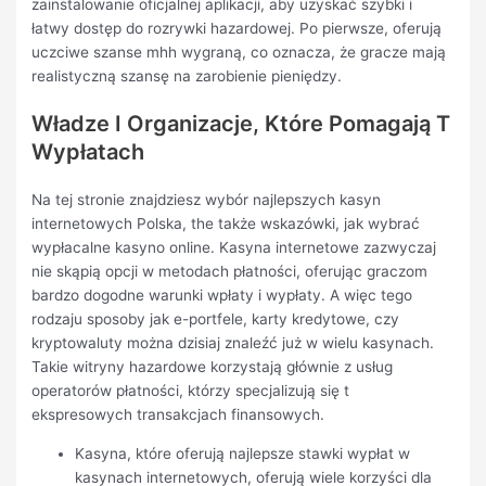
zainstalowanie oficjalnej aplikacji, aby uzyskać szybki i
łatwy dostęp do rozrywki hazardowej. Po pierwsze, oferują
uczciwe szanse mhh wygraną, co oznacza, że ​​gracze mają
realistyczną szansę na zarobienie pieniędzy.
Władze I Organizacje, Które Pomagają T
Wypłatach
Na tej stronie znajdziesz wybór najlepszych kasyn
internetowych Polska, the także wskazówki, jak wybrać
wypłacalne kasyno online. Kasyna internetowe zazwyczaj
nie skąpią opcji w metodach płatności, oferując graczom
bardzo dogodne warunki wpłaty i wypłaty. A więc tego
rodzaju sposoby jak e-portfele, karty kredytowe, czy
kryptowaluty można dzisiaj znaleźć już w wielu kasynach.
Takie witryny hazardowe korzystają głównie z usług
operatorów płatności, którzy specjalizują się t
ekspresowych transakcjach finansowych.
Kasyna, które oferują najlepsze stawki wypłat w
kasynach internetowych, oferują wiele korzyści dla