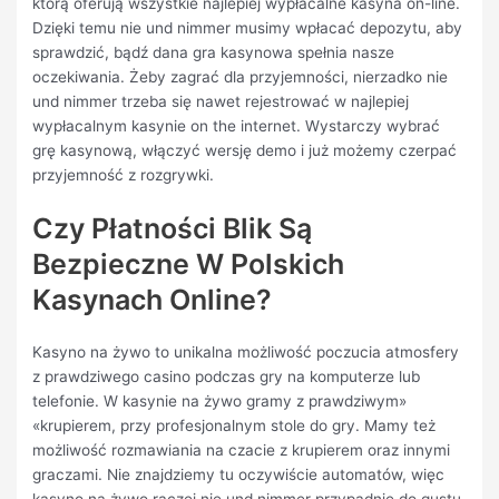
którą oferują wszystkie najlepiej wypłacalne kasyna on-line.
Dzięki temu nie und nimmer musimy wpłacać depozytu, aby
sprawdzić, bądź dana gra kasynowa spełnia nasze
oczekiwania. Żeby zagrać dla przyjemności, nierzadko nie
und nimmer trzeba się nawet rejestrować w najlepiej
wypłacalnym kasynie on the internet. Wystarczy wybrać
grę kasynową, włączyć wersję demo i już możemy czerpać
przyjemność z rozgrywki.
Czy Płatności Blik Są
Bezpieczne W Polskich
Kasynach Online?
Kasyno na żywo to unikalna możliwość poczucia atmosfery
z prawdziwego casino podczas gry na komputerze lub
telefonie. W kasynie na żywo gramy z prawdziwym»
«krupierem, przy profesjonalnym stole do gry. Mamy też
możliwość rozmawiania na czacie z krupierem oraz innymi
graczami. Nie znajdziemy tu oczywiście automatów, więc