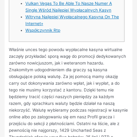
Vulkan Vegas To Be Able To Nasze Numer A
Single Wśród Najlepiej Wypłacalnych Kasyn
Witryna Najlepiej Wypłacalnego Kasyna On The
Internet»
Współczynnik Rtp
Właśnie unces tego powodu wypłacalne kasyna wirtualne
zaczęły przykładać sporą wagę do promocji dedykowanych
zarówno nowicjuszom, jak i weteranom hazardu.
Znakomitym udogodnieniem dla graczy są kasyna
obsługujące polską walutę. Za jej pomocą mamy okazję
carry out dokonywania zarówno wpłat, jak i wypłat, a do
tego nie musimy korzystać z kantoru. Dzięki temu nie
będziemy tracić części naszych pieniędzy za każdym
razem, gdy sprachkurs waluty będzie działał na naszą
niekorzyść. Walutę wybieramy podczas rejestracji w kasynie
online albo po zalogowaniu się em nasz Profil gracza i
przejściu do sekcji z płatnościami. Ostatni na liście, ale z
pewnością nie najgorszy, 1429 Uncharted Seas z