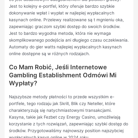
Jest to kolejny e-portfel, który oferuje bardzo szybkie
dokonywanie wpłat i wypłat w najlepiej wypłacalnych
kasynach online. Przelewy realizowane są t mgnieniu oka,
zapewniając graczom szybki dostęp do swoich środków.
Jest to bardzo wygodna metoda, która nie wymaga
skomplikowanego podejścia ani długiego czasu oczekiwania.
Automaty do gier watts najlepiej wypłacalnych kasynach
online dostępne są w różnych rodzajach.
Co Mam Robić, Jeśli Internetowe
Gambling Establishment Odmówi Mi
Wypłaty?
Najszybsze metody płatności to przede wszystkim e-
portfele, tego rodzaju jak Skrill, Blik czy Neteller, które
charakteryzują się natychmiastowymi transakcjami.
Kasyna, takie jak Fezbet czy Energy Casino, umożliwiają
korzystanie z tych rozwiązań, zapewniając szybki dostęp do
środków. Przygotowaliśmy najnowszy position najszybciej
wypłacalnych kasyn online w 2024 roku.