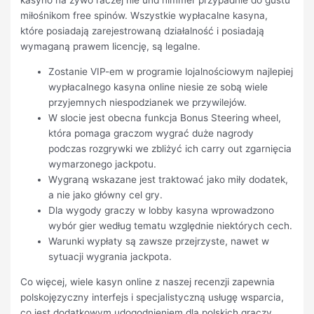
kasyno na żywo raczej nie und nimmer przypadnie do gustu
miłośnikom free spinów. Wszystkie wypłacalne kasyna,
które posiadają zarejestrowaną działalność i posiadają
wymaganą prawem licencję, są legalne.
Zostanie VIP-em w programie lojalnościowym najlepiej
wypłacalnego kasyna online niesie ze sobą wiele
przyjemnych niespodzianek we przywilejów.
W slocie jest obecna funkcja Bonus Steering wheel,
która pomaga graczom wygrać duże nagrody
podczas rozgrywki we zbliżyć ich carry out zgarnięcia
wymarzonego jackpotu.
Wygraną wskazane jest traktować jako miły dodatek,
a nie jako główny cel gry.
Dla wygody graczy w lobby kasyna wprowadzono
wybór gier według tematu względnie niektórych cech.
Warunki wypłaty są zawsze przejrzyste, nawet w
sytuacji wygrania jackpota.
Co więcej, wiele kasyn online z naszej recenzji zapewnia
polskojęzyczny interfejs i specjalistyczną usługę wsparcia,
co jest dodatkowym udogodnieniem dla polskich graczy.