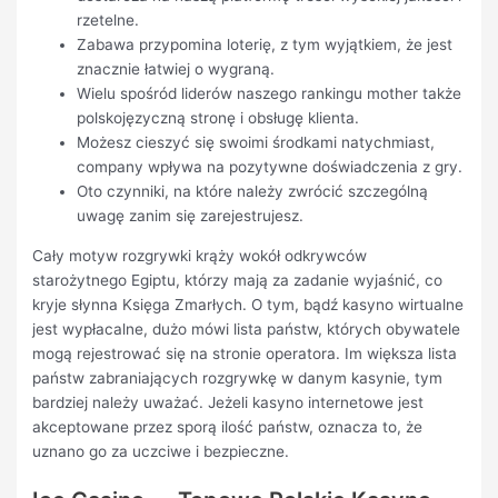
rzetelne.
Zabawa przypomina loterię, z tym wyjątkiem, że jest
znacznie łatwiej o wygraną.
Wielu spośród liderów naszego rankingu mother także
polskojęzyczną stronę i obsługę klienta.
Możesz cieszyć się swoimi środkami natychmiast,
company wpływa na pozytywne doświadczenia z gry.
Oto czynniki, na które należy zwrócić szczególną
uwagę zanim się zarejestrujesz.
Cały motyw rozgrywki krąży wokół odkrywców
starożytnego Egiptu, którzy mają za zadanie wyjaśnić, co
kryje słynna Księga Zmarłych. O tym, bądź kasyno wirtualne
jest wypłacalne, dużo mówi lista państw, których obywatele
mogą rejestrować się na stronie operatora. Im większa lista
państw zabraniających rozgrywkę w danym kasynie, tym
bardziej należy uważać. Jeżeli kasyno internetowe jest
akceptowane przez sporą ilość państw, oznacza to, że
uznano go za uczciwe i bezpieczne.