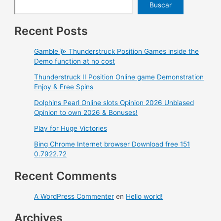
Buscar
Recent Posts
Gamble ⫸ Thunderstruck Position Games inside the
Demo function at no cost
Thunderstruck II Position Online game Demonstration
Enjoy & Free Spins
Dolphins Pearl Online slots Opinion 2026 Unbiased
Opinion to own 2026 & Bonuses!
Play for Huge Victories
Bing Chrome Internet browser Download free 151
0.7922.72
Recent Comments
A WordPress Commenter
en
Hello world!
Archives