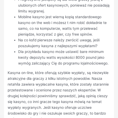
ulubionych ofert kasynowych, ponieważ nie posiadają
limitu wygranej.
Mobilne kasyno jest wierną kopią standardowego
kasyno on the web i możesz t nim robić dokładnie te
samo, co na komputerze, watts tym przelewać
pieniądze, korzystać z gier, czy free spinów.
Na co ksfd pierwsze należy zwrócić uwagę, jeśli
poszukujemy kasyna z najlepszymi wypłatami?
Dla przykładu kasyno może ustawić bare minimum
kwoty depozytu watts wysokości 8000 pound jako
wymóg zaliczający Cię do programu lojalnościowego.
Kasyna on-line, które oferują szybkie wypłaty, są niezwykle
atrakcyjne dla graczy z kilku istotnych powodów. Nasza
retahíla zawiera wypłacalne kasyna, które zostały starannie
przetestowane i ocenione przez naszych ekspertów. W
drugiej kolejności powinniśmy sprawdzić, jaką opinią cieszy
się kasyno, co inni gracze tego kasyna mówią na temat
wypłaty wygranych. Jeśli kasyno oferuje uczciwe
środowisko do gry i nie oszukuje swoich graczy, to bardzo