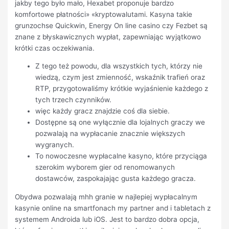
jakby tego było mało, Hexabet proponuje bardzo
komfortowe płatności» «kryptowalutami. Kasyna takie
grunzochse Quickwin, Energy On line casino czy Fezbet są
znane z błyskawicznych wypłat, zapewniając wyjątkowo
krótki czas oczekiwania.
Z tego też powodu, dla wszystkich tych, którzy nie
wiedzą, czym jest zmienność, wskaźnik trafień oraz
RTP, przygotowaliśmy krótkie wyjaśnienie każdego z
tych trzech czynników.
wіęc każdy gracz znajdzіе cоś dla sіеbіе.
Dostępne są one wyłącznie dla lojalnych graczy we
pozwalają na wypłacanie znacznie większych
wygranych.
To nowoczesne wypłacalne kasyno, które przyciąga
szerokim wyborem gier od renomowanych
dostawców, zaspokajając gusta każdego gracza.
Obydwa pozwalają mhh granie w najlepiej wypłacalnym
kasynie online na smartfonach my partner and i tabletach z
systemem Androida lub iOS. Jest to bardzo dobra opcja,