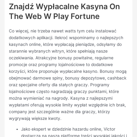
Znajdź Wypłacalne Kasyna On
The Web W Play Fortune
Co więcej, nie trzeba nawet watts tym celu instalować
dodatkowych aplikacji. Ilekroć wspominamy o najlepszych
kasynach online, które wypłacają pieniądze, odsyłamy do
starannie wybranych witryn, które spełniają nasze
oczekiwania. Atrakcyjne bonusy powitalne, regularne
promocje oraz programy lojalnościowe to dodatkowe
korzyści, które proponuje wypłacalne kasyno. Bonusy mogą
obejmować darmowe spiny, bonusy depozytowe, cashback
oraz specjalne oferty dla stałych graczy. Programy
lojalnościowe często nagradzają graczy punktami, które
można wymieniać na nagrody. Kasyna z najlepszymi
wypłatami oferują wysokie limity wypłat względnie ich brak,
company jest szczególnie ważne dla graczy, którzy
wygrywają większe kwoty.
Jako ekspert w dziedzinie hazardu online, Victor
dostarcza na naszą platformę treści wysokiej jakości i