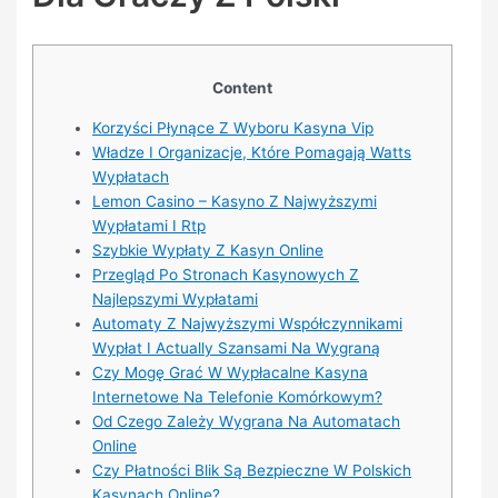
Content
Korzyści Płynące Z Wyboru Kasyna Vip
Władze I Organizacje, Które Pomagają Watts
Wypłatach
Lemon Casino – Kasyno Z Najwyższymi
Wypłatami I Rtp
Szybkie Wypłaty Z Kasyn Online
Przegląd Po Stronach Kasynowych Z
Najlepszymi Wypłatami
Automaty Z Najwyższymi Współczynnikami
Wypłat I Actually Szansami Na Wygraną
Czy Mogę Grać W Wypłacalne Kasyna
Internetowe Na Telefonie Komórkowym?
Od Czego Zależy Wygrana Na Automatach
Online
Czy Płatności Blik Są Bezpieczne W Polskich
Kasynach Online?