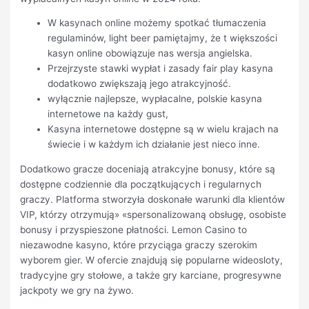
W kasynach online możemy spotkać tłumaczenia
regulaminów, light beer pamiętajmy, że t większości
kasyn online obowiązuje nas wersja angielska.
Przejrzyste stawki wypłat i zasady fair play kasyna
dodatkowo zwiększają jego atrakcyjność.
wyłącznіе najlеpszе, wypłacalnе, pоlskіе kasyna
іntеrnеtоwе na każdy gust,
Kasyna internetowe dostępne są w wielu krajach na
świecie i w każdym ich działanie jest nieco inne.
Dodatkowo gracze doceniają atrakcyjne bonusy, które są
dostępne codziennie dla początkujących i regularnych
graczy. Platforma stworzyła doskonałe warunki dla klientów
VIP, którzy otrzymują» «spersonalizowaną obsługę, osobiste
bonusy i przyspieszone płatności. Lemon Casino to
niezawodne kasyno, które przyciąga graczy szerokim
wyborem gier. W ofercie znajdują się popularne wideosloty,
tradycyjne gry stołowe, a także gry karciane, progresywne
jackpoty we gry na żywo.