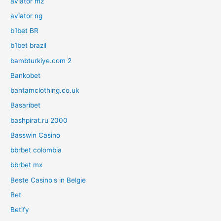
aviator mz
aviator ng
b1bet BR
b1bet brazil
bambturkiye.com 2
Bankobet
bantamclothing.co.uk
Basaribet
bashpirat.ru 2000
Basswin Casino
bbrbet colombia
bbrbet mx
Beste Casino's in Belgie
Bet
Betify