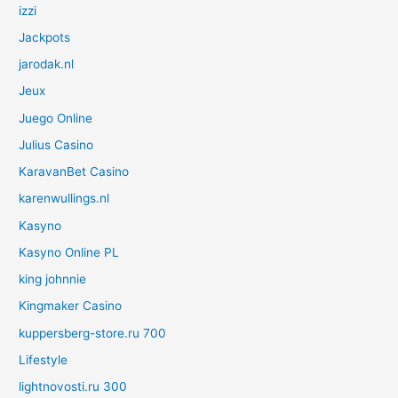
izzi
Jackpots
jarodak.nl
Jeux
Juego Online
Julius Casino
KaravanBet Casino
karenwullings.nl
Kasyno
Kasyno Online PL
king johnnie
Kingmaker Casino
kuppersberg-store.ru 700
Lifestyle
lightnovosti.ru 300