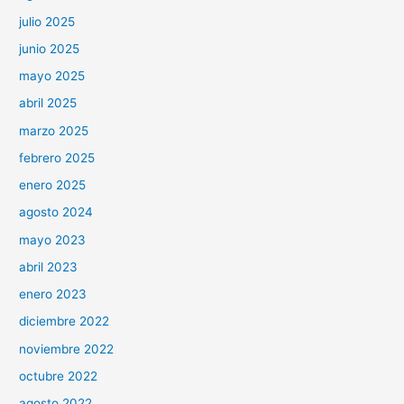
julio 2025
junio 2025
mayo 2025
abril 2025
marzo 2025
febrero 2025
enero 2025
agosto 2024
mayo 2023
abril 2023
enero 2023
diciembre 2022
noviembre 2022
octubre 2022
agosto 2022