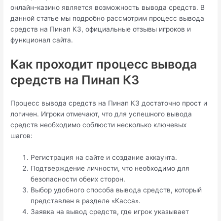
онлайн-казино является возможность вывода средств. В
данной статье мы подробно рассмотрим процесс вывода
средств на Пинап КЗ, официальные отзывы игроков и
функционал сайта.
Как проходит процесс вывода
средств на Пинап КЗ
Процесс вывода средств на Пинап КЗ достаточно прост и
логичен. Игроки отмечают, что для успешного вывода
средств необходимо соблюсти несколько ключевых
шагов:
Регистрация на сайте и создание аккаунта.
Подтверждение личности, что необходимо для
безопасности обеих сторон.
Выбор удобного способа вывода средств, который
представлен в разделе «Касса».
Заявка на вывод средств, где игрок указывает