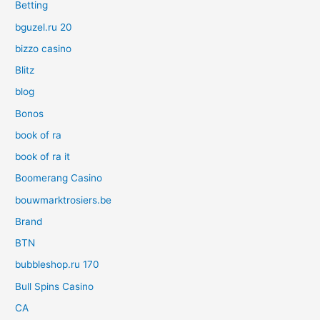
Betting
bguzel.ru 20
bizzo casino
Blitz
blog
Bonos
book of ra
book of ra it
Boomerang Casino
bouwmarktrosiers.be
Brand
BTN
bubbleshop.ru 170
Bull Spins Casino
CA