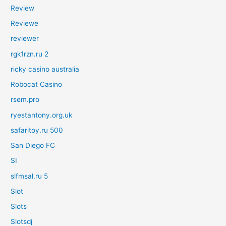
Review
Reviewe
reviewer
rgk1rzn.ru 2
ricky casino australia
Robocat Casino
rsem.pro
ryestantony.org.uk
safaritoy.ru 500
San Diego FC
SI
slfmsal.ru 5
Slot
Slots
Slotsdj