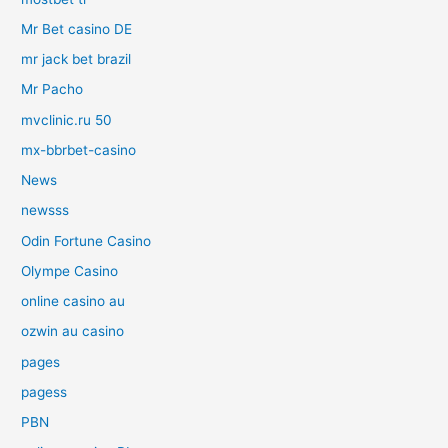
Mr Bet casino DE
mr jack bet brazil
Mr Pacho
mvclinic.ru 50
mx-bbrbet-casino
News
newsss
Odin Fortune Casino
Olympe Casino
online casino au
ozwin au casino
pages
pagess
PBN