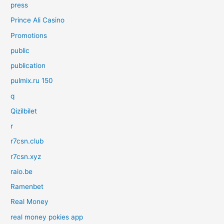
press
Prince Ali Casino
Promotions
public
publication
pulmix.ru 150
q
Qizilbilet
r
r7csn.club
r7csn.xyz
raio.be
Ramenbet
Real Money
real money pokies app