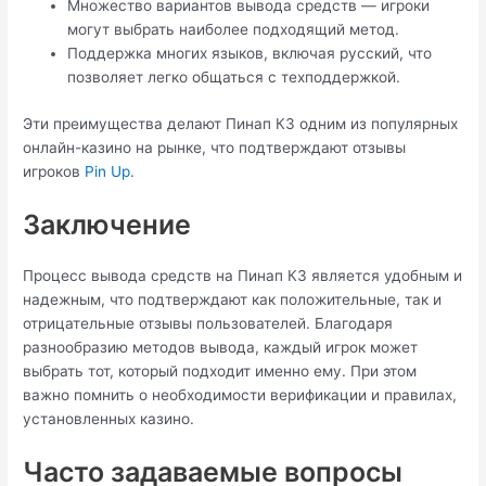
Множество вариантов вывода средств — игроки
могут выбрать наиболее подходящий метод.
Поддержка многих языков, включая русский, что
позволяет легко общаться с техподдержкой.
Эти преимущества делают Пинап КЗ одним из популярных
онлайн-казино на рынке, что подтверждают отзывы
игроков
Pin Up
.
Заключение
Процесс вывода средств на Пинап КЗ является удобным и
надежным, что подтверждают как положительные, так и
отрицательные отзывы пользователей. Благодаря
разнообразию методов вывода, каждый игрок может
выбрать тот, который подходит именно ему. При этом
важно помнить о необходимости верификации и правилах,
установленных казино.
Часто задаваемые вопросы