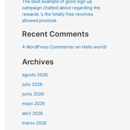
The best example of good sign up
campaign chatted about regarding the
rewards ‘s the totally free revolves
allowed promote
Recent Comments
A WordPress Commenter
en
Hello world!
Archives
agosto 2026
julio 2026
junio 2026
mayo 2026
abril 2026
marzo 2026