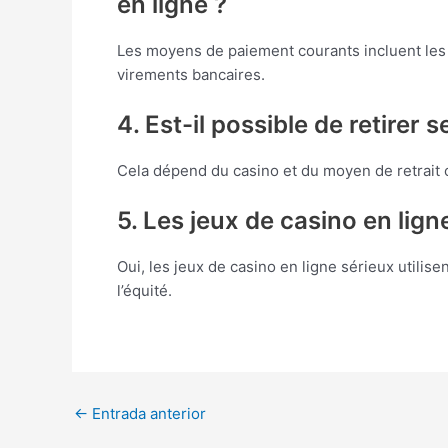
en ligne ?
Les moyens de paiement courants incluent les ca
virements bancaires.
4. Est-il possible de retirer
Cela dépend du casino et du moyen de retrait ch
5. Les jeux de casino en lign
Oui, les jeux de casino en ligne sérieux utilis
l’équité.
←
Entrada anterior