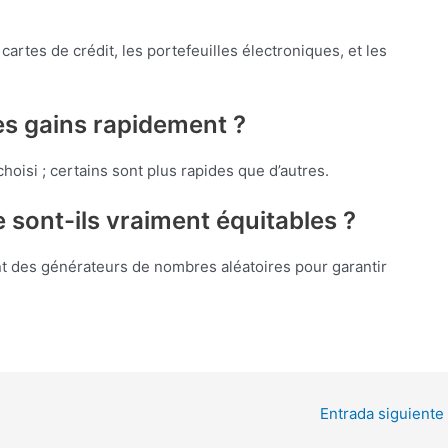
rtes de crédit, les portefeuilles électroniques, et les
 ses gains rapidement ?
oisi ; certains sont plus rapides que d’autres.
e sont-ils vraiment équitables ?
ent des générateurs de nombres aléatoires pour garantir
Entrada siguiente