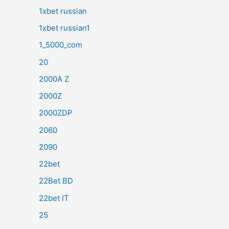
1xbet russian
1xbet russian1
1_5000_com
20
2000A Z
2000Z
2000ZDP
2060
2090
22bet
22Bet BD
22bet IT
25