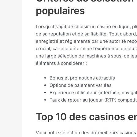
populaires
Lorsqu’il s’agit de choisir un casino en ligne, 
de sa réputation et de sa fiabilité. Tout d’abord
enregistré et réglementé par une autorité reco
crucial, car elle détermine l’expérience de j
une large sélection de machines à sous, de jeux
éléments à considérer :
Bonus et promotions attractifs
Options de paiement variées
Expérience utilisateur (interface, naviga
Taux de retour au joueur (RTP) compétit
Top 10 des casinos e
Voici notre sélection des dix meilleurs casinos