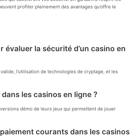
peuvent profiter pleinement des avantages qu’offre le
ur évaluer la sécurité d’un casino en
valide, l’utilisation de technologies de cryptage, et les
 dans les casinos en ligne ?
 versions démo de leurs jeux qui permettent de jouer
 paiement courants dans les casinos