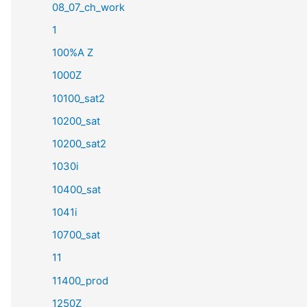
08_07_ch_work
1
100%A Z
1000Z
10100_sat2
10200_sat
10200_sat2
1030i
10400_sat
1041i
10700_sat
11
11400_prod
1250Z