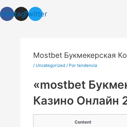
Ir
Navegación
al
de
cebook
Instagram
Twitter
contenido
entradas
Mostbet Букмекерская Ко
/
Uncategorized
/ Por
tendencia
«mostbet Букме
Казино Онлайн 
Content