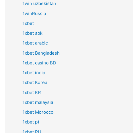
1win uzbekistan
1winRussia
1xbet
1xbet apk
1xbet arabic
1xbet Bangladesh
1xbet casino BD
1xbet india
1xbet Korea
1xbet KR
1xbet malaysia
1xbet Morocco
1xbet pt
1xbet RU