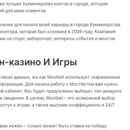
 из лучших букмекерских контор в городе, которая
й для моих клиентов.
ежнее для начала моей карьеры в городе букмекерства.
контора, которая был основана в 2009 году. Компания
вки на спорт, киберспорт, интересы события и многом
н-казино И Игры
 своих данных, же как Mostbet использует современные
нформации. Для начала работу с Мостбетом вам нужно
ый кабинет. Вас будет предложено выберет тип аккаунта
е сведения. В целом, Mostbet – это возможный выбор
доступ к играм, а также высокие коэффициенты и 24/7
 вам нужен – только может быть ставка на победу