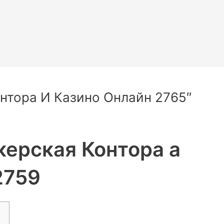
нтора И Казино Онлайн 2765″
керская Контора а
2759