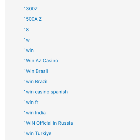
1300Z
1500A Z
18
1w
1win
1Win AZ Casino
1Win Brasil
1win Brazil
1win casino spanish
1win fr
1win India
1WIN Official In Russia
1win Turkiye