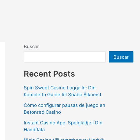
Buscar
Buscar
Recent Posts
Spin Sweet Casino Logga In: Din
Kompletta Guide till Snabb Åtkomst
Cómo configurar pausas de juego en
Betonred Casino
Instant Casino App: Spelglädje i Din
Handflata