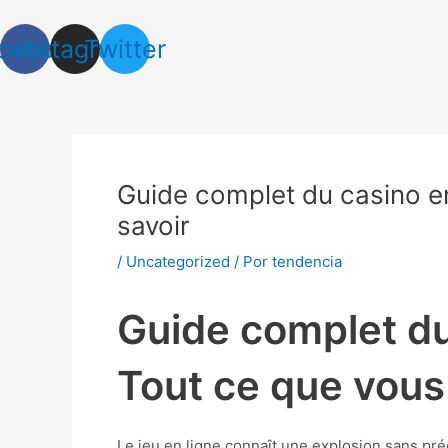
Ir
Navegación
al
de
cebook
Instagram
Twitter
contenido
entradas
Guide complet du casino en
savoir
/
Uncategorized
/ Por
tendencia
Guide complet du
Tout ce que vous
Le jeu en ligne connaît une explosion sans pr