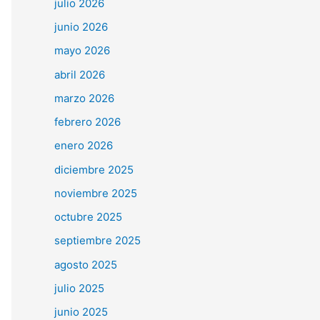
julio 2026
junio 2026
mayo 2026
abril 2026
marzo 2026
febrero 2026
enero 2026
diciembre 2025
noviembre 2025
octubre 2025
septiembre 2025
agosto 2025
julio 2025
junio 2025