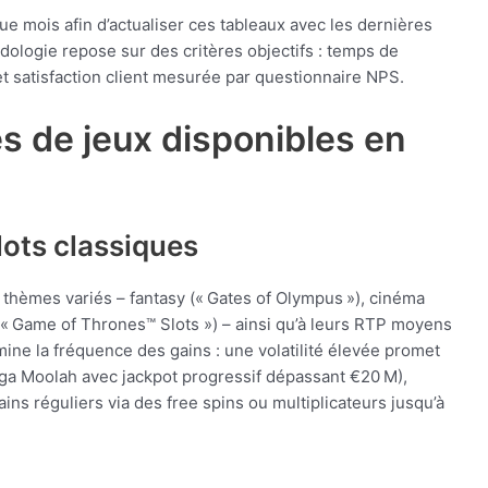
 mois afin d’actualiser ces tableaux avec les dernières
ologie repose sur des critères objectifs : temps de
t satisfaction client mesurée par questionnaire NPS.
pes de jeux disponibles en
lots classiques
s thèmes variés – fantasy (« Gates of Olympus »), cinéma
 (« Game of Thrones™ Slots ») – ainsi qu’à leurs RTP moyens
rmine la fréquence des gains : une volatilité élevée promet
ga Moolah avec jackpot progressif dépassant €20 M),
gains réguliers via des free spins ou multiplicateurs jusqu’à
s