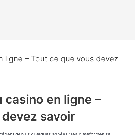
 ligne – Tout ce que vous devez
 casino en ligne –
 devez savoir
écédent depuis quelques années : les plateformes se