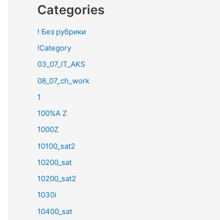
Categories
! Без рубрики
!Category
03_07_IT_AKS
08_07_ch_work
1
100%A Z
1000Z
10100_sat2
10200_sat
10200_sat2
1030i
10400_sat