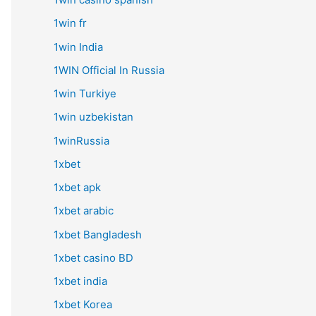
1win fr
1win India
1WIN Official In Russia
1win Turkiye
1win uzbekistan
1winRussia
1xbet
1xbet apk
1xbet arabic
1xbet Bangladesh
1xbet casino BD
1xbet india
1xbet Korea