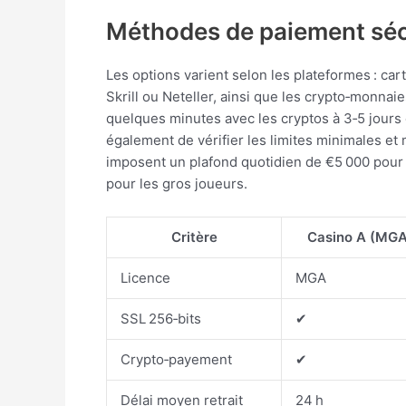
Méthodes de paiement séc
Les options varient selon les plateformes : c
Skrill ou Neteller, ainsi que les crypto‑monnaie
quelques minutes avec les cryptos à 3‑5 jours 
également de vérifier les limites minimales et
imposent un plafond quotidien de €5 000 pour év
pour les gros joueurs.
Critère
Casino A (MGA
Licence
MGA
SSL 256‑bits
✔︎
Crypto‑payement
✔︎
Délai moyen retrait
24 h