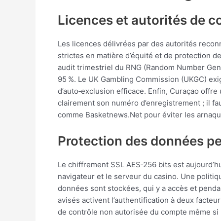
Licences et autorités de c
Les licences délivrées par des autorités reco
strictes en matière d’équité et de protection 
audit trimestriel du RNG (Random Number Gene
95 %. Le UK Gambling Commission (UKGC) exige
d’auto‑exclusion efficace. Enfin, Curaçao offre
clairement son numéro d’enregistrement ; il fau
comme Basketnews.Net pour éviter les arnaqu
Protection des données pe
Le chiffrement SSL AES‑256 bits est aujourd’hu
navigateur et le serveur du casino. Une politiq
données sont stockées, qui y a accès et pend
avisés activent l’authentification à deux facte
de contrôle non autorisée du compte même si 