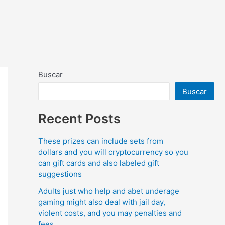
Buscar
Buscar
Recent Posts
These prizes can include sets from
dollars and you will cryptocurrency so you
can gift cards and also labeled gift
suggestions
Adults just who help and abet underage
gaming might also deal with jail day,
violent costs, and you may penalties and
fees