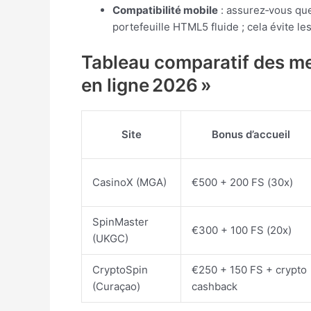
Compatibilité mobile
: assurez‑vous que
portefeuille HTML5 fluide ; cela évite l
Tableau comparatif des me
en ligne 2026 »
Site
Bonus d’accueil
CasinoX (MGA)
€500 + 200 FS (30x)
SpinMaster
€300 + 100 FS (20x)
(UKGC)
CryptoSpin
€250 + 150 FS + crypto
(Curaçao)
cashback