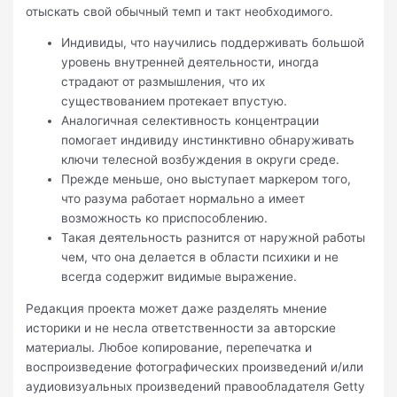
отыскать свой обычный темп и такт необходимого.
Индивиды, что научились поддерживать большой
уровень внутренней деятельности, иногда
страдают от размышления, что их
существованием протекает впустую.
Аналогичная селективность концентрации
помогает индивиду инстинктивно обнаруживать
ключи телесной возбуждения в округи среде.
Прежде меньше, оно выступает маркером того,
что разума работает нормально а имеет
возможность ко приспособлению.
Такая деятельность разнится от наружной работы
чем, что она делается в области психики и не
всегда содержит видимые выражение.
Редакция проекта может даже разделять мнение
историки и не несла ответственности за авторские
материалы. Любое копирование, перепечатка и
воспроизведение фотографических произведений и/или
аудиовизуальных произведений правообладателя Getty