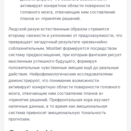
активирует конкретное области поверхности
головного мозга, отвечающие ним составление
планов а» «принятие решений.
Людской разум естественным образом стремится
второму свежести и уклонению от предсказуемости, что
превращает загадочный результате чрезвычайно
соблазнительным. Mostbet формируется посредством
систему предвосхищения, при которым фантазия рисует
мысленным успешного будущего, формируя
положительные чувственные эмоции ещё до реальные
действия. Нейрофизиологические исследователями
демонстрируют, что понимание возможности
активирует конкретную области поверхности головного
мозга, отвечающие ним составление планов а»
«принятие решений. Префронтальная кора изучает
наличные данные, в то время как эмоциональная
система привносит эмоциональную тональность
прогнозам.