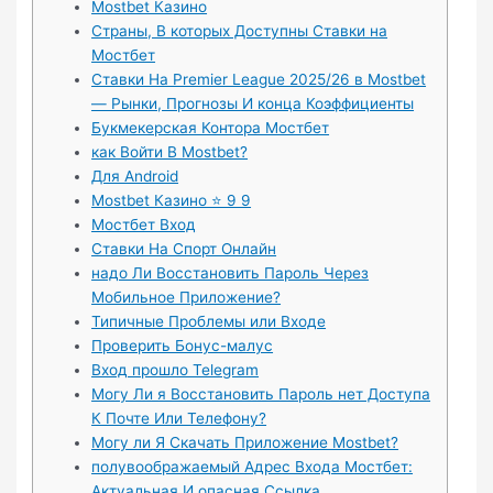
Mostbet Казино
Страны, В которых Доступны Ставки на
Мостбет
Ставки На Premier League 2025/26 в Mostbet
— Рынки, Прогнозы И конца Коэффициенты
Букмекерская Контора Мостбет
как Войти В Mostbet?
Для Android
Mostbet Казино ⭐ 9 9
Мостбет Вход
Ставки На Спорт Онлайн
надо Ли Восстановить Пароль Через
Мобильное Приложение?
Типичные Проблемы или Входе
Проверить Бонус-малус
Вход прошло Telegram
Могу Ли я Восстановить Пароль нет Доступа
К Почте Или Телефону?
Могу ли Я Скачать Приложение Mostbet?
полувоображаемый Адрес Входа Мостбет:
Актуальная И опасная Ссылка