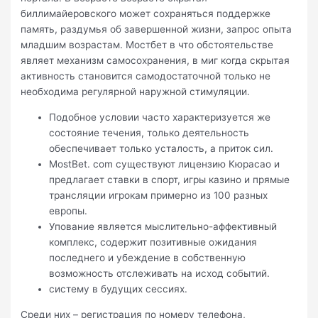
биллимайеровского может сохраняться поддержке
память, раздумья об завершенной жизни, запрос опыта
младшим возрастам. Мостбет в что обстоятельстве
являет механизм самосохранения, в миг когда скрытая
активность становится самодостаточной только не
необходима регулярной наружной стимуляции.
Подобное условии часто характеризуется же
состояние течения, только деятельность
обеспечивает только усталость, а приток сил.
MostBet. com существуют лицензию Кюрасао и
предлагает ставки в спорт, игры казино и прямые
трансляции игрокам примерно из 100 разных
европы.
Упование является мыслительно-аффективный
комплекс, содержит позитивные ожидания
последнего и убеждение в собственную
возможность отслеживать на исход событий.
систему в будущих сессиях.
Среди них – регистрация по номеру телефона,