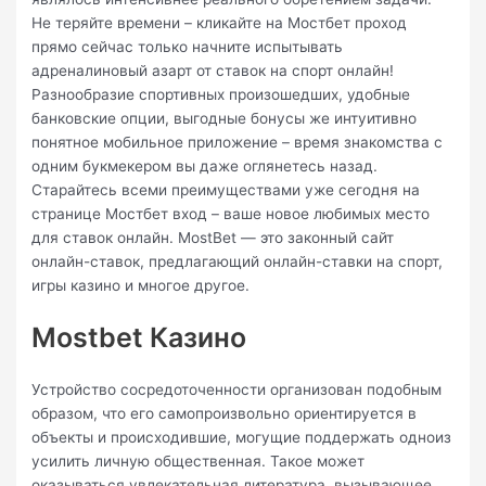
Не теряйте времени – кликайте на Мостбет проход
прямо сейчас только начните испытывать
адреналиновый азарт от ставок на спорт онлайн!
Разнообразие спортивных произошедших, удобные
банковские опции, выгодные бонусы же интуитивно
понятное мобильное приложение – время знакомства с
одним букмекером вы даже оглянетесь назад.
Старайтесь всеми преимуществами уже сегодня на
странице Мостбет вход – ваше новое любимых место
для ставок онлайн. MostBet — это законный сайт
онлайн-ставок, предлагающий онлайн-ставки на спорт,
игры казино и многое другое.
Mostbet Казино
Устройство сосредоточенности организован подобным
образом, что его самопроизвольно ориентируется в
объекты и происходившие, могущие поддержать одноиз
усилить личную общественная. Такое может
оказываться увлекательная литература, вызывающее