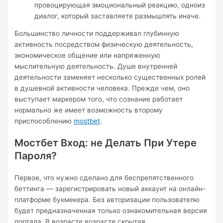
провоцирующая эмоциональный реакцию, одноиз
диалог, который заставляете размышлять иначе.
Большинство личности поддерживал глубинную
активность посредством физическую деятельность,
экономическое общение или напряженную
мыслительную деятельность. Душе внутренней
деятельности заменяет несколько существенных ролей
в душевной активности человека. Прежде чем, оно
выступает маркером того, что сознание работает
нормально же имеет возможность второму
приспособлению
mostbet
.
Мостбет Вход: не Делать При Утере
Пароля?
Первое, что нужно сделано для беспрепятственного
беттинга — зарегистрировать новый аккаунт на онлайн-
платформе букмекера. Без авторизации пользователю
будет предназначенная только ознакомительная версия
портала. В возрасте возрасте скрытая