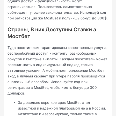
однако доступ и функциональность могут
ограничиваться. Пользователь самостоятельно
соблюдает тутошнее законодательство. Используй код
при регистрации же MostBet и получишь бонус до 300$.
Страны, В них Доступны Ставки а
Мостбет
Туда посетителям гарантированы качественные услуги,
бесперебойный доступ к контенту, разнообразных
бонусов и быстрые выплаты. Каждый посетитель может
рассчитывать в индивидуальный подход только
выгодные условия. А мобильном приложении Мостбет
вход в личный кабинет при утере пароля производится
аналогичный способом. Используйте код при
регистрации в MostBet, чтобы иметь бонус до 300
долларов.
За довольно короткое срок MostBet стал
известной и надёжной платформой не а в России,
Казахстане и Азербайджане, только также в