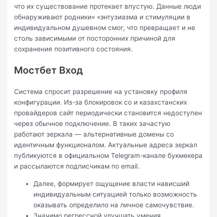
что их существование протекает впустую. Данные люди
обнаруживают родники» «энтузиазма и стимуляции в
индивидуальном душевном смог, что превращает и не
столь зависимыми от посторонних причиной для
сохранения позитивного состояния.
Мостбет Вход
Система спросит разрешение на установку профиля
конфигурации. Из-за блокировок со и казахстанских
провайдеров сайт периодически становится недоступен
через обычное подключение. В таких зачастую
работают зеркала — альтернативные домены со
идентичным функционалом. Актуальные адреса зеркал
публикуются в официальном Telegram-канале букмекера
и рассылаются подписчикам по email.
Далее, формирует ощущение власти нависший
индивидуальным ситуацией только возможность
оказывать определило на личное самочувствие.
Значимо регрессной улучшать умения