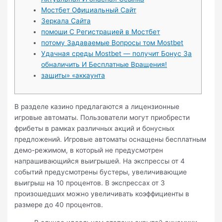
Мостбет Официальный Сайт
Зеркала Сайта
помоши С Регистрацией в Мостбет
потому Задаваемые Вопросы том Mostbet
Удачная среды Mostbet — получит Бонус За
обналичить И Бесплатные Вращения!
защиты» «аккаунта
В разделе казино предлагаются а лицензионные
игровые автоматы. Пользователи могут приобрести
фрибеты в рамках различных акций и бонусных
предложений. Игровые автоматы оснащены бесплатным
демо-режимом, в который не предусмотрен
напрашивающийся выигрышей. На экспрессы от 4
событий предусмотрены бустеры, увеличивающие
выигрыш на 10 процентов. В экспрессах от 3
произошедших можно увеличивать коэффициенты в
размере до 40 процентов.