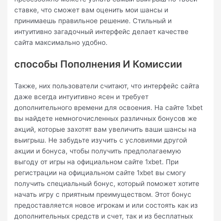
ставке, что сможет вам оценить мои шансы и
принимаешь правильное решение. Стильный и
интуитивно загадочный интерфейс делает качестве
сайта максимально удобно.
способы Пополнения И Комиссии
Также, них пользователи считают, что интерфейс сайта
даже всегда интуитивно ясен и требует
дополнительного времени для освоения. На сайте 1xbet
вы найдете немногочисленных различных бонусов же
акций, которые захотят вам увеличить ваши шансы на
выигрыш. Не забудьте изучить с условиями другой
акции и бонуса, чтобы получить предполагаемую
выгоду от игры на официальном сайте 1xbet. При
регистрации на официальном сайте 1xbet вы смогу
получить специальный бонус, который поможет хотите
начать игру с приятным преимуществом. Этот бонус
предоставляется новое игрокам и или состоять как из
дополнительных средств и счет, так и из бесплатных