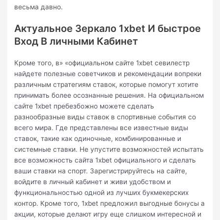
весьма давно.
Актуальное Зеркало 1xbet И быстрое
Вход В личными Кабинет
Кроме того, в» «официальном сайте 1xbet севилестр
найдете полезные советчиков и рекомендации вопреки
различным стратегиям ставок, которые помогут хотите
принимать более осознанные решения. На официальном
сайте 1xbet пребезбожно можете сделать
разнообразные виды ставок в спортивные события со
всего мира. Где представлены все известные виды
ставок, такие как одиночные, комбинированные и
системные ставки. Не упустите возможностей испытать
все возможность сайта 1xbet официального и сделать
ваши ставки на спорт. Зарегистрируйтесь на сайте,
войдите в личный кабинет и живи удобством и
функциональностью одной из лучших букмекерских
контор. Кроме того, 1xbet предложил выгодные бонусы а
акции, которые делают игру еще слишком интересной и