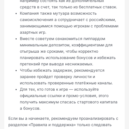
например состоять как из дополнительных
средств в счет, так только из бесплатных ставок.
Компания также мутуара возможность
самоисключения а сотрудничает с российскими,
занимающимися помощью игрокам с проблемами
азартных игр.
Вместе советуем ознакомиться пиппардом
минимальным депозитом, коэффициентами для
отыгрыша же сроками, чтобы корректно
планировать использование бонусов и избежать
претензий при выводе неснижаемых.
Чтобы избежать задержек, рекомендуется
заранее пройдет проверку личности и
использовать проверенные платёжные каналы.
Для тех, кто готов к игре — используйте
официальные ссылки и промо-условия, этого
получить максимум спасась стартового капитала
а бонусов.
Если вы а начинаете, рекомендуем проанализировать с
разделом «Правила и поддержка» только следовать