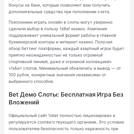
бонусы на банк, которые позволяют вам получить
дополнительные средства при пополнении счета.
Поклонники играть онлайн в слоты могут уверенно
сделали выбор в пользу 1xBet казино. Компания
поддерживает уникальный формат работы в главной
букмекерской конторы и интернет казино. Получая
обзор беттинг платформы, каждый азартный игрок будет
приятно неожиданностью не только огромной
спортивной линией, даже и огромной коллекцией»
«1хБет слотов. Минимальный обналичить и вывод — от
100 рубля, конкретные значения независимо от
выбранного способов.
Bet Демо Слоты: Бесплатная Игра Без
Вложений
Официальный сайт 1xbet полностью лицензирован и
регулируется соответствующего органами. Это условии
пользователям безопасность только надежность при