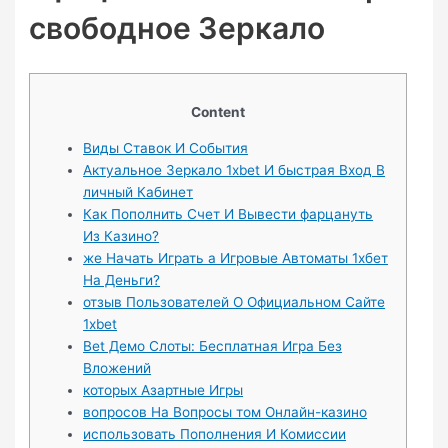
свободное Зеркало
Content
Виды Ставок И События
Актуальное Зеркало 1xbet И быстрая Вход В
личный Кабинет
Как Пополнить Счет И Вывести фарцануть
Из Казино?
же Начать Играть а Игровые Автоматы 1хбет
На Деньги?
отзыв Пользователей О Официальном Сайте
1xbet
Bet Демо Слоты: Бесплатная Игра Без
Вложений
которых Азартные Игры
вопросов На Вопросы том Онлайн-казино
использовать Пополнения И Комиссии