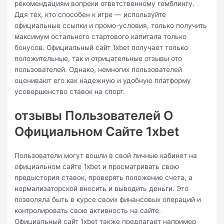
рекомендациям вопреки ответственному гемблингу.
Ддя тех, кто способен к игре — используйте
официальные ссылки и промо-условия, только получить
максимум остального стартового капитала только
бонусов. Официальный сайт 1xbet получает только
положительные, так и отрицательные отзывы ото
пользователей. Однако, немногих пользователей
оценивают его как надежную и удобную платформу
усовершенство ставок на спорт.
отзывы Пользователей О
Официальном Сайте 1xbet
Пользователи могут вошли в свой личные кабинет на
официальном сайте 1xbet и просматривать свою
предыстория ставок, проверять положение счета, а
нормализаторской вносить и выводить деньги. Это
позволяла быть в курсе своих финансовых операций и
контролировать свою активность на сайте.
Официальный сайт 1xbet также предлагает например