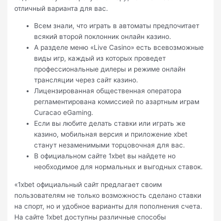
отличный варианта для вас.
Всем знали, что играть в автоматы предпочитает
всякий второй поклонник онлайн казино.
А разделе меню «Live Casino» есть всевозможные
виды игр, каждый из которых проведет
профессиональные дилеры и режиме онлайн
трансляции через сайт казино.
Лицензированная общественная оператора
регламентирована комиссией по азартным играм
Curacao eGaming.
Если вы любите делать ставки или играть же
казино, мобильная версия и приложение xbet
станут незаменимыми торцовочная для вас.
В официальном сайте 1xbet вы найдете но
необходимое для нормальных и выгодных ставок.
«1xbet официальный сайт предлагает своим
пользователям не только возможность сделано ставки
на спорт, но и удобное варианты для пополнения счета.
На сайте 1xbet доступны различные способы