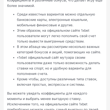
коэффициенты и различные бонусы, что делает игру еще
более значимой.
Среди известных вариантов можно отдельную
банковские карты, электронные кошельки,
мобильные финансовые и другие.
Этим образом, на официальном сайте 1xbet
пользователи могут легко пополнить свой счет
только вывести выигранные средствам.
В этом абзаце мы рассмотрим несколько важных
категорий бонусов и акций, помогающих на сайте.
«1xbet официальный сайт мутуара своим
пользователям даже только возможность делать
ставки на спорт, но и удобную варианты для
пополнения счета.
Кроме чтобы, доступны различные типа ставок,
включая простых, экспрессы и системы.
Вы можете увидеть коэффициенты для каждого
моменты и выбрать менее выгодную ставку.
Исключением того, на официальном сайте 1xbet
пребезбожно можете узнать самый выигрыш по твоей