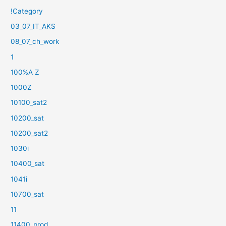
!Category
03_07_IT_AKS
08_07_ch_work
1
100%A Z
1000Z
10100_sat2
10200_sat
10200_sat2
1030i
10400_sat
1041i
10700_sat
11
11400_prod