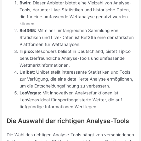
Bwin:
Dieser Anbieter bietet eine Vielzahl von Analyse-
Tools, darunter Live-Statistiken und historische Daten,
die für eine umfassende Wettanalyse genutzt werden
können.
Bet365:
Mit einer umfangreichen Sammlung von
Statistiken und Live-Daten ist Bet365 eine der stärksten
Plattformen für Wettanalysen.
Tipico:
Besonders beliebt in Deutschland, bietet Tipico
benutzerfreundliche Analyse-Tools und umfassende
Wettmarktinformationen.
Unibet:
Unibet stellt interessante Statistiken und Tools
zur Verfügung, die eine detaillierte Analyse ermöglichen,
um die Entscheidungsfindung zu verbessern.
LeoVegas:
Mit innovativen Analysefunktionen ist
LeoVegas ideal für sportbegeisterte Wetter, die auf
tiefgründige Informationen Wert legen.
Die Auswahl der richtigen Analyse-Tools
Die Wahl des richtigen Analyse-Tools hängt von verschiedenen