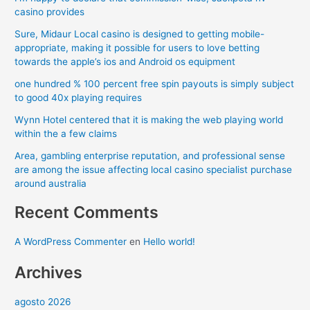
casino provides
Sure, Midaur Local casino is designed to getting mobile-
appropriate, making it possible for users to love betting
towards the apple’s ios and Android os equipment
one hundred % 100 percent free spin payouts is simply subject
to good 40x playing requires
Wynn Hotel centered that it is making the web playing world
within the a few claims
Area, gambling enterprise reputation, and professional sense
are among the issue affecting local casino specialist purchase
around australia
Recent Comments
A WordPress Commenter
en
Hello world!
Archives
agosto 2026