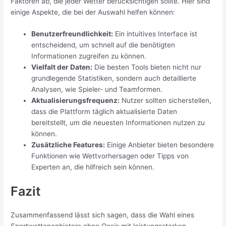
Faktoren ab, die jeder Wetter berücksichtigen sollte. Hier sind
einige Aspekte, die bei der Auswahl helfen können:
Benutzerfreundlichkeit:
Ein intuitives Interface ist
entscheidend, um schnell auf die benötigten
Informationen zugreifen zu können.
Vielfalt der Daten:
Die besten Tools bieten nicht nur
grundlegende Statistiken, sondern auch detaillierte
Analysen, wie Spieler- und Teamformen.
Aktualisierungsfrequenz:
Nutzer sollten sicherstellen,
dass die Plattform täglich aktualisierte Daten
bereitstellt, um die neuesten Informationen nutzen zu
können.
Zusätzliche Features:
Einige Anbieter bieten besondere
Funktionen wie Wettvorhersagen oder Tipps von
Experten an, die hilfreich sein können.
Fazit
Zusammenfassend lässt sich sagen, dass die Wahl eines
Sportwettenanbieters ohne Oasis mit leistungsstarken