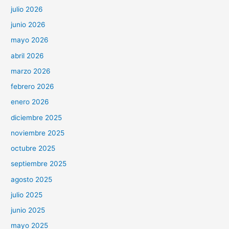
julio 2026
junio 2026
mayo 2026
abril 2026
marzo 2026
febrero 2026
enero 2026
diciembre 2025
noviembre 2025
octubre 2025
septiembre 2025
agosto 2025
julio 2025
junio 2025
mayo 2025