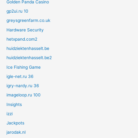
Golden Panda Casino
gp2ui.ru 10
greysgreenfarm.co.uk
Hardware Security
hetxpand.com2
huidziektenhasselt.be
huidziektenhasselt.be2
Ice Fishing Game
igle-net.ru 36
igry-nardy.ru 36
imageloop.ru 100
Insights
izzi
Jackpots
jarodak.nl