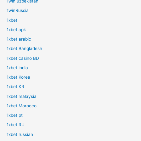
1win uzbekistan
1winRussia
1xbet
1xbet apk
1xbet arabic
1xbet Bangladesh
1xbet casino BD
1xbet india
1xbet Korea
1xbet KR
1xbet malaysia
1xbet Morocco
1xbet pt
1xbet RU
1xbet russian