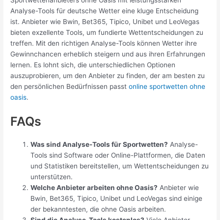
Analyse-Tools für deutsche Wetter eine kluge Entscheidung
ist. Anbieter wie Bwin, Bet365, Tipico, Unibet und LeoVegas
bieten exzellente Tools, um fundierte Wettentscheidungen zu
treffen. Mit den richtigen Analyse-Tools können Wetter ihre
Gewinnchancen erheblich steigern und aus ihren Erfahrungen
lernen. Es lohnt sich, die unterschiedlichen Optionen
auszuprobieren, um den Anbieter zu finden, der am besten zu
den persönlichen Bedürfnissen passt
online sportwetten ohne
oasis
.
FAQs
Was sind Analyse-Tools für Sportwetten?
Analyse-
Tools sind Software oder Online-Plattformen, die Daten
und Statistiken bereitstellen, um Wettentscheidungen zu
unterstützen.
Welche Anbieter arbeiten ohne Oasis?
Anbieter wie
Bwin, Bet365, Tipico, Unibet und LeoVegas sind einige
der bekanntesten, die ohne Oasis arbeiten.
Sind die Analyse-Tools kostenlos?
Viele Anbieter