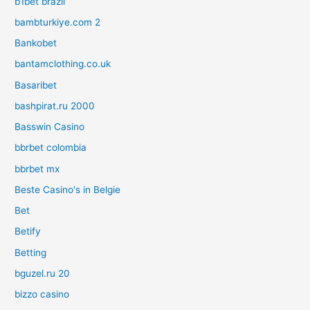
b1bet brazil
bambturkiye.com 2
Bankobet
bantamclothing.co.uk
Basaribet
bashpirat.ru 2000
Basswin Casino
bbrbet colombia
bbrbet mx
Beste Casino's in Belgie
Bet
Betify
Betting
bguzel.ru 20
bizzo casino