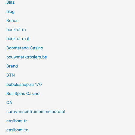
Blitz
blog
Bonos
book of ra
book of ra it
Boomerang Casino
bouwmarktrosiers.be
Brand
BTN
bubbleshop.ru 170
Bull Spins Casino
CA
caravancentrumemmeloord.nl
casibom tr
casibom-tg