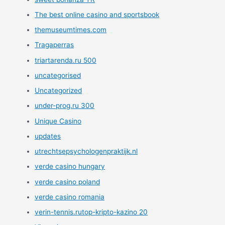
The best online casino and sportsbook
themuseumtimes.com
Tragaperras
triartarenda.ru 500
uncategorised
Uncategorized
under-prog.ru 300
Unique Casino
updates
utrechtsepsychologenpraktijk.nl
verde casino hungary
verde casino poland
verde casino romania
verin-tennis.rutop-kripto-kazino 20