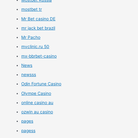
Mostbet Russia
mostbet tr
Mr Bet casino DE
mr jack bet brazil
Mr Pacho
mvclinic.ru 50
mx-bbrbet-casino
News
newsss
Odin Fortune Casino
Olympe Casino
online casino au
ozwin au casino
pages
pagess