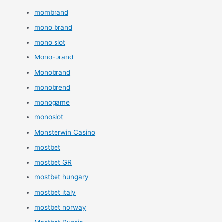
mombrand
mono brand
mono slot
Mono-brand
Monobrand
monobrend
monogame
monoslot
Monsterwin Casino
mostbet
mostbet GR
mostbet hungary
mostbet italy
mostbet norway