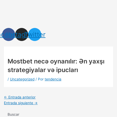
Ir
Navegación
al
de
contenido
entradas
acebook
Instagram
Twitter
Mostbet necə oynanılır: Ən yaxşı
strategiyalar və ipucları
/
Uncategorized
/ Por
tendencia
←
Entrada anterior
Entrada siguiente
→
Buscar