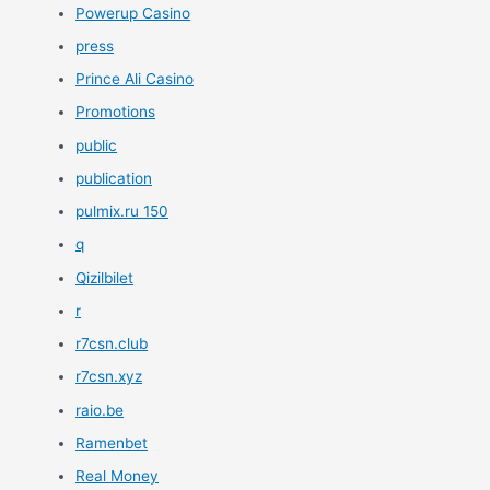
Powerup Casino
press
Prince Ali Casino
Promotions
public
publication
pulmix.ru 150
q
Qizilbilet
r
r7csn.club
r7csn.xyz
raio.be
Ramenbet
Real Money