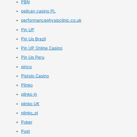
PBN
pelican casino PL
performancephysioclinic.co.uk
Pin UP
Pin Up Brazil
Pin UP Online Casino
Pin Up Peru
pinco
Pistolo Casino
Plinko
plinko in
plinko UK
plinko_pl
Poker
Post