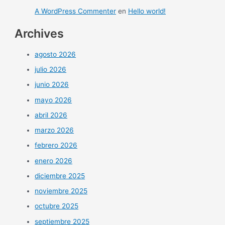
A WordPress Commenter
en
Hello world!
Archives
agosto 2026
julio 2026
junio 2026
mayo 2026
abril 2026
marzo 2026
febrero 2026
enero 2026
diciembre 2025
noviembre 2025
octubre 2025
septiembre 2025