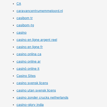
CA
caravancentrumemmeloord.nl
casibom tr
casibom-tg
casino
casino en ligne argent reel
casino en ligne fr
casino onlina ca
casino online ar
casinò online it
Casino Sites
casino svensk licens
casino utan svensk licens
casino zonder crucks netherlands
casino-glory india