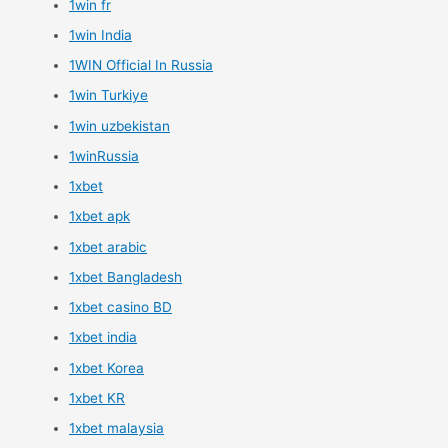
1win fr
1win India
1WIN Official In Russia
1win Turkiye
1win uzbekistan
1winRussia
1xbet
1xbet apk
1xbet arabic
1xbet Bangladesh
1xbet casino BD
1xbet india
1xbet Korea
1xbet KR
1xbet malaysia