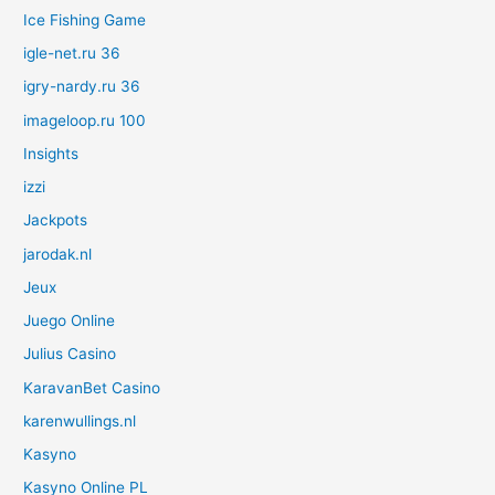
Ice Fishing Game
igle-net.ru 36
igry-nardy.ru 36
imageloop.ru 100
Insights
izzi
Jackpots
jarodak.nl
Jeux
Juego Online
Julius Casino
KaravanBet Casino
karenwullings.nl
Kasyno
Kasyno Online PL