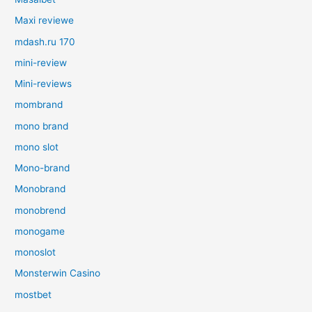
Maxi reviewe
mdash.ru 170
mini-review
Mini-reviews
mombrand
mono brand
mono slot
Mono-brand
Monobrand
monobrend
monogame
monoslot
Monsterwin Casino
mostbet