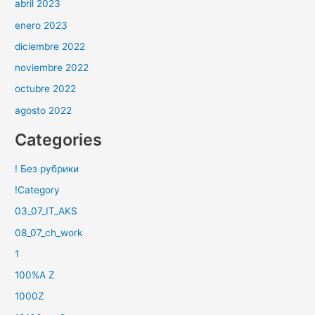
abril 2023
enero 2023
diciembre 2022
noviembre 2022
octubre 2022
agosto 2022
Categories
! Без рубрики
!Category
03_07_IT_AKS
08_07_ch_work
1
100%A Z
1000Z