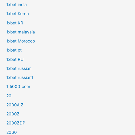
1xbet india
1xbet Korea
1xbet KR
1xbet malaysia
1xbet Morocco
1xbet pt
1xbet RU
1xbet russian
1xbet russian1
1_5000_com
20
2000A Z
2000Z
2000ZDP
2060