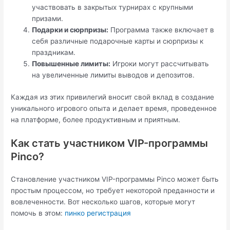
участвовать в закрытых турнирах с крупными
призами.
Подарки и сюрпризы:
Программа также включает в
себя различные подарочные карты и сюрпризы к
праздникам.
Повышенные лимиты:
Игроки могут рассчитывать
на увеличенные лимиты выводов и депозитов.
Каждая из этих привилегий вносит свой вклад в создание
уникального игрового опыта и делает время, проведенное
на платформе, более продуктивным и приятным.
Как стать участником VIP-программы
Pinco?
Становление участником VIP-программы Pinco может быть
простым процессом, но требует некоторой преданности и
вовлеченности. Вот несколько шагов, которые могут
помочь в этом:
пинко регистрация