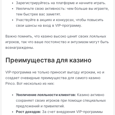
Зарегистрируйтесь на платформе и начните играть.
Увеличьте свою активность: чем больше вы играете,
тем быстрее вас заметят.
Участвуйте в акциях и конкурсах, чтобы повысить
свои шансы на вход в VIP-программу.
Важно помнить, что казино высоко ценит своих лояльных
игроков, так что ваше постоянство и энтузиазм могут быть
вознаграждены.
Преимущества для казино
VIP-программа не только приносит выгоду игрокам, но и
создает очевидные преимущества для самого казино
Pinco. Вот несколько из них:
Увеличение лояльности клиентов:
Казино активно
сохраняет своих игроков при помощи специальных
предложений и привилегий.
Рост доходов:
За счет внедрения VIP-программы