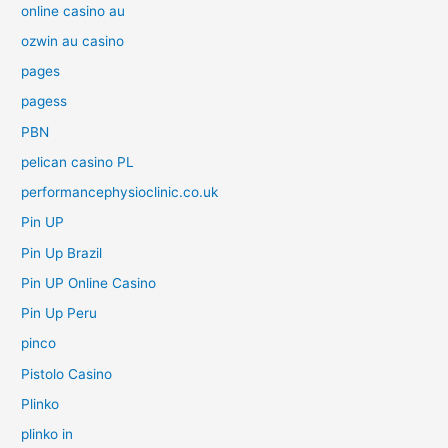
online casino au
ozwin au casino
pages
pagess
PBN
pelican casino PL
performancephysioclinic.co.uk
Pin UP
Pin Up Brazil
Pin UP Online Casino
Pin Up Peru
pinco
Pistolo Casino
Plinko
plinko in