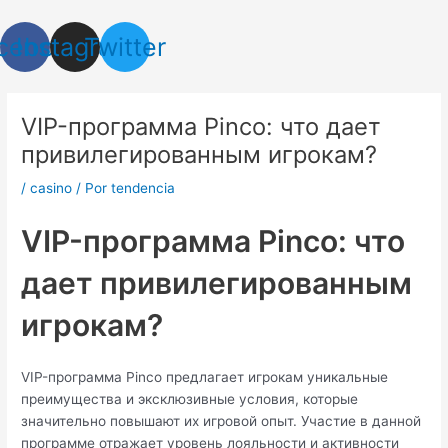
Ir
Navegación
al
de
cebook
Instagram
Twitter
contenido
entradas
VIP-программа Pinco: что дает
привилегированным игрокам?
/
casino
/ Por
tendencia
VIP-программа Pinco: что
дает привилегированным
игрокам?
VIP-программа Pinco предлагает игрокам уникальные
преимущества и эксклюзивные условия, которые
значительно повышают их игровой опыт. Участие в данной
программе отражает уровень лояльности и активности