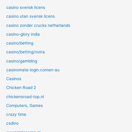
casino svensk licens
casino utan svensk licens
casino zonder crucks netherlands
casino-glory india
casino/betting
casino/betting/nutra
casino/gambling
casinomate-login.comen-au
Casinos
Chicken Road 2
chickensroad-top.nl
Computers, Games
crazy time
csdino