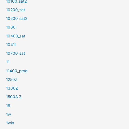
10100_sat2
10200_sat
10200_sat2
1030i
10400_sat
1041i
10700_sat
11
11400_prod
1250Z
1300Z
1500A Z
18
1w
1win