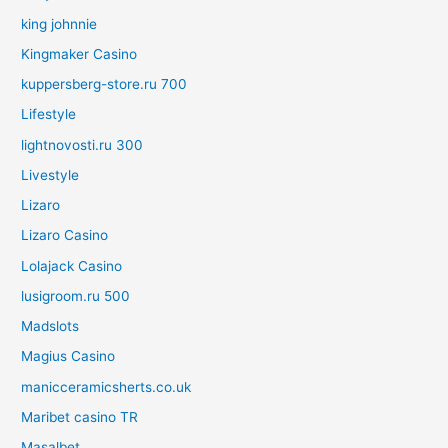
king johnnie
Kingmaker Casino
kuppersberg-store.ru 700
Lifestyle
lightnovosti.ru 300
Livestyle
Lizaro
Lizaro Casino
Lolajack Casino
lusigroom.ru 500
Madslots
Magius Casino
manicceramicsherts.co.uk
Maribet casino TR
Masalbet