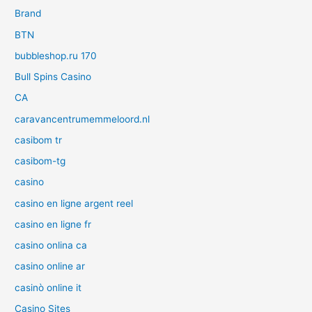
Brand
BTN
bubbleshop.ru 170
Bull Spins Casino
CA
caravancentrumemmeloord.nl
casibom tr
casibom-tg
casino
casino en ligne argent reel
casino en ligne fr
casino onlina ca
casino online ar
casinò online it
Casino Sites