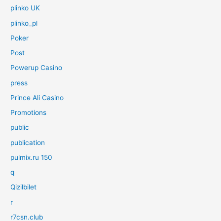
plinko UK
plinko_pl
Poker
Post
Powerup Casino
press
Prince Ali Casino
Promotions
public
publication
pulmix.ru 150
q
Qizilbilet
r
r7csn.club