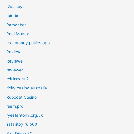
r7csn.xyz
raio.be
Ramenbet
Real Money
real money pokies app
Review
Reviewe
reviewer
rgk1rzn.ru 2
ricky casino australia
Robocat Casino
rsem.pro
ryestantony.org.uk
safaritoy.ru 500
San Diego FC