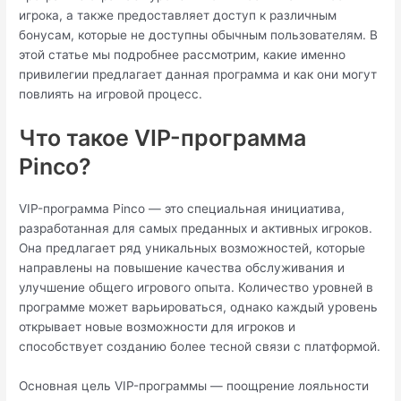
игрока, а также предоставляет доступ к различным
бонусам, которые не доступны обычным пользователям. В
этой статье мы подробнее рассмотрим, какие именно
привилегии предлагает данная программа и как они могут
повлиять на игровой процесс.
Что такое VIP-программа
Pinco?
VIP-программа Pinco — это специальная инициатива,
разработанная для самых преданных и активных игроков.
Она предлагает ряд уникальных возможностей, которые
направлены на повышение качества обслуживания и
улучшение общего игрового опыта. Количество уровней в
программе может варьироваться, однако каждый уровень
открывает новые возможности для игроков и
способствует созданию более тесной связи с платформой.
Основная цель VIP-программы — поощрение лояльности