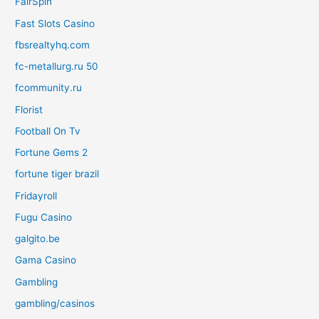
FairSpin
Fast Slots Casino
fbsrealtyhq.com
fc-metallurg.ru 50
fcommunity.ru
Florist
Football On Tv
Fortune Gems 2
fortune tiger brazil
Fridayroll
Fugu Casino
galgito.be
Gama Casino
Gambling
gambling/casinos