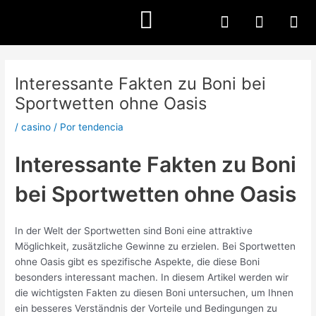
Ir
Navegación
F
I
T
al
de
a
n
w
contenido
entradas
c
s
i
e
t
t
b
a
t
Interessante Fakten zu Boni bei
o
g
e
Sportwetten ohne Oasis
o
r
r
k
a
/
casino
/ Por
tendencia
m
Interessante Fakten zu Boni
bei Sportwetten ohne Oasis
In der Welt der Sportwetten sind Boni eine attraktive
Möglichkeit, zusätzliche Gewinne zu erzielen. Bei Sportwetten
ohne Oasis gibt es spezifische Aspekte, die diese Boni
besonders interessant machen. In diesem Artikel werden wir
die wichtigsten Fakten zu diesen Boni untersuchen, um Ihnen
ein besseres Verständnis der Vorteile und Bedingungen zu