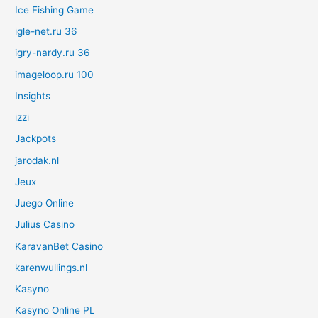
Ice Fishing Game
igle-net.ru 36
igry-nardy.ru 36
imageloop.ru 100
Insights
izzi
Jackpots
jarodak.nl
Jeux
Juego Online
Julius Casino
KaravanBet Casino
karenwullings.nl
Kasyno
Kasyno Online PL