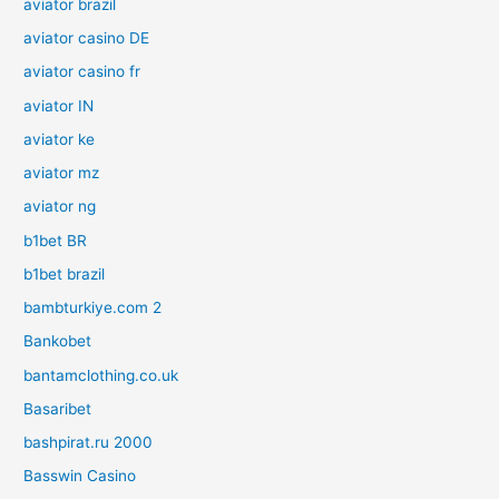
aviator brazil
aviator casino DE
aviator casino fr
aviator IN
aviator ke
aviator mz
aviator ng
b1bet BR
b1bet brazil
bambturkiye.com 2
Bankobet
bantamclothing.co.uk
Basaribet
bashpirat.ru 2000
Basswin Casino