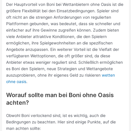
Der Hauptvorteil von Boni bei Wettanbietern ohne Oasis ist die
größere Flexibilität bei den Einsatzbedingungen. Spieler sind
oft nicht an die strengen Anforderungen von regulierten
Plattformen gebunden, was bedeutet, dass sie schneller und
einfacher auf ihre Gewinne zugreifen können. Zudem bieten
viele Anbieter attraktive Konditionen, die den Spielern
ermöglichen, ihre Spielgewohnheiten an die spezifischen
Angebote anzupassen. Ein weiterer Vorteil ist die Vielfalt der
verfügbaren Wettoptionen, die oft größer sind, da diese
Anbieter etwas weniger reguliert sind. Schließlich ermöglichen
es Boni den Spielern, neue Strategien und Wettangebote
auszuprobieren, ohne ihr eigenes Geld zu riskieren
wetten
ohne oasis
.
Worauf sollte man bei Boni ohne Oasis
achten?
Obwohl Boni verlockend sind, ist es wichtig, auch die
Bedingungen zu beachten. Hier sind einige Punkte, auf die
man achten sollte: