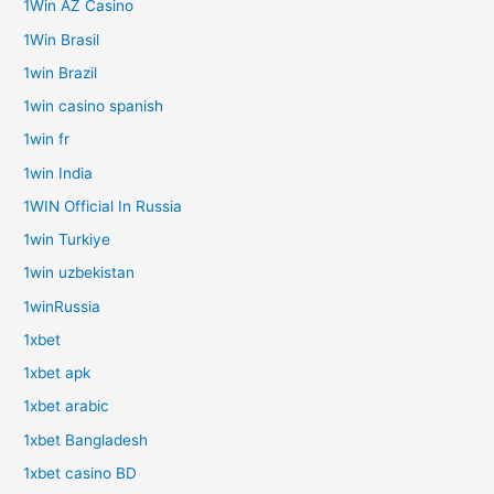
1Win AZ Casino
1Win Brasil
1win Brazil
1win casino spanish
1win fr
1win India
1WIN Official In Russia
1win Turkiye
1win uzbekistan
1winRussia
1xbet
1xbet apk
1xbet arabic
1xbet Bangladesh
1xbet casino BD