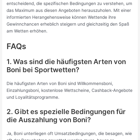
entscheidend, die spezifischen Bedingungen zu verstehen, um
das Maximum aus diesen Angeboten herauszuholen. Mit einer
informierten Herangehensweise können Wettende ihre
Gewinnchancen erheblich steigern und gleichzeitig den Spaß
am Wetten erhöhen.
FAQs
1. Was sind die häufigsten Arten von
Boni bei Sportwetten?
Die häufigsten Arten von Boni sind Willkommensboni,
Einzahlungsboni, kostenlose Wettscheine, Cashback-Angebote
und Loyalitätsprogramme.
2. Gibt es spezielle Bedingungen für
die Auszahlung von Boni?
Ja, Boni unterliegen oft Umsatzbedingungen, die besagen, wie