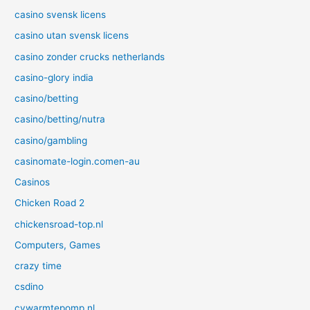
casino svensk licens
casino utan svensk licens
casino zonder crucks netherlands
casino-glory india
casino/betting
casino/betting/nutra
casino/gambling
casinomate-login.comen-au
Casinos
Chicken Road 2
chickensroad-top.nl
Computers, Games
crazy time
csdino
cvwarmtepomp.nl