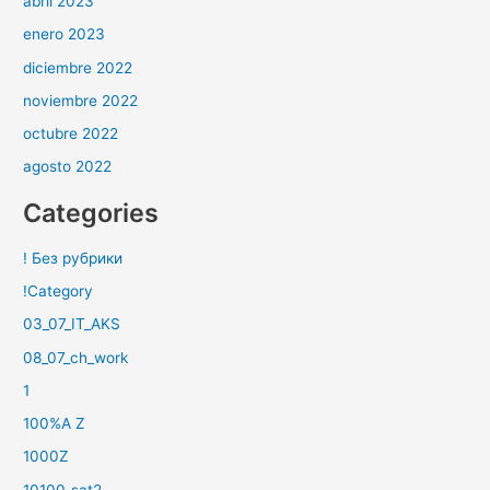
abril 2023
enero 2023
diciembre 2022
noviembre 2022
octubre 2022
agosto 2022
Categories
! Без рубрики
!Category
03_07_IT_AKS
08_07_ch_work
1
100%A Z
1000Z
10100_sat2