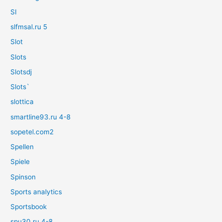
SI
slfmsal.ru 5
Slot
Slots
Slotsdj
Slots`
slottica
smartline93.ru 4-8
sopetel.com2
Spellen
Spiele
Spinson
Sports analytics
Sportsbook
spu30.ru 4-8