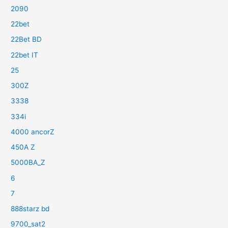
2090
22bet
22Bet BD
22bet IT
25
300Z
3338
334i
4000 ancorZ
450A Z
5000BA_Z
6
7
888starz bd
9700_sat2