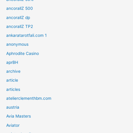
ancorallZ 500
ancorallZ dp
ancorallZ TP2
ankaratarotfali.com 1
anonymous
Aphrodite Casino
aprBH
archive
article
articles
atelierclementhbm.com
austria
Avia Masters
Aviator