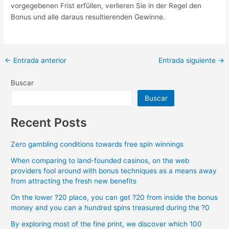
vorgegebenen Frist erfüllen, verlieren Sie in der Regel den
Bonus und alle daraus resultierenden Gewinne.
←
Entrada anterior
Entrada siguiente
→
Buscar
Buscar
Recent Posts
Zero gambling conditions towards free spin winnings
When comparing to land-founded casinos, on the web
providers fool around with bonus techniques as a means away
from attracting the fresh new benefits
On the lower ?20 place, you can get ?20 from inside the bonus
money and you can a hundred spins treasured during the ?0
By exploring most of the fine print, we discover which 100