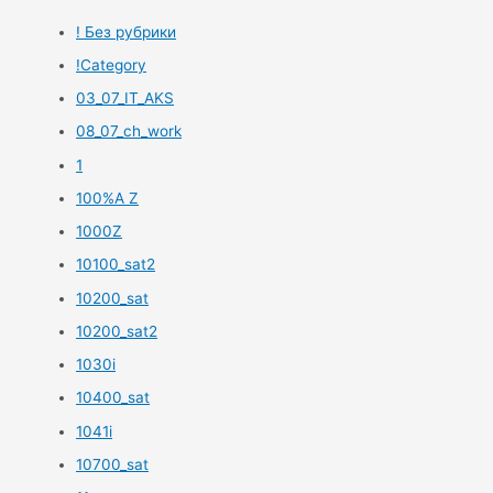
! Без рубрики
!Category
03_07_IT_AKS
08_07_ch_work
1
100%A Z
1000Z
10100_sat2
10200_sat
10200_sat2
1030i
10400_sat
1041i
10700_sat