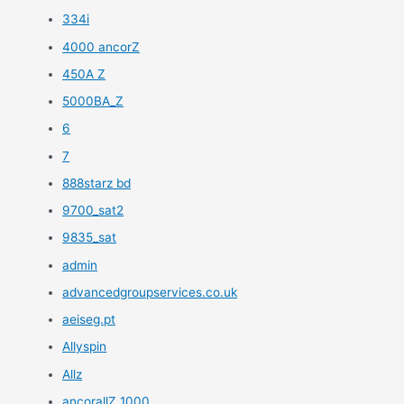
334i
4000 ancorZ
450A Z
5000BA_Z
6
7
888starz bd
9700_sat2
9835_sat
admin
advancedgroupservices.co.uk
aeiseg.pt
Allyspin
Allz
ancorallZ 1000