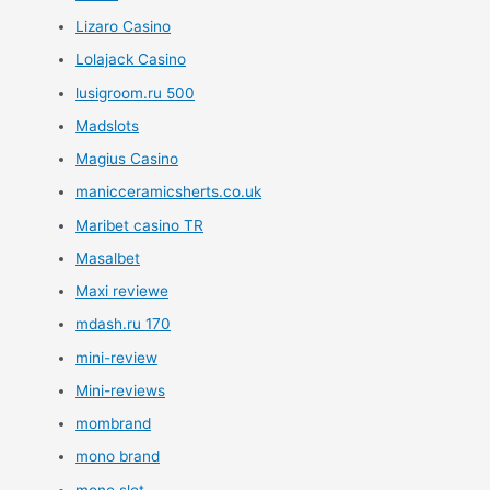
Lizaro Casino
Lolajack Casino
lusigroom.ru 500
Madslots
Magius Casino
manicceramicsherts.co.uk
Maribet casino TR
Masalbet
Maxi reviewe
mdash.ru 170
mini-review
Mini-reviews
mombrand
mono brand
mono slot