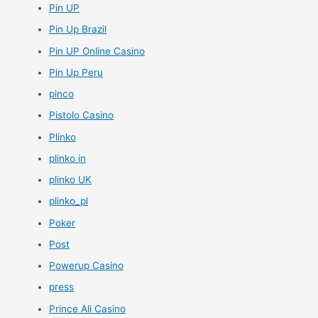
Pin UP
Pin Up Brazil
Pin UP Online Casino
Pin Up Peru
pinco
Pistolo Casino
Plinko
plinko in
plinko UK
plinko_pl
Poker
Post
Powerup Casino
press
Prince Ali Casino