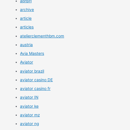
aprBH
archive
article
articles
atelierclementhbm.com
austria
Avia Masters
Aviator
aviator brazil
aviator casino DE
aviator casino fr
aviator IN
aviator ke
aviator mz
aviator ng