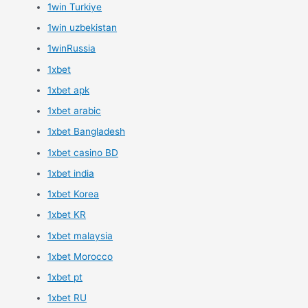
1win Turkiye
1win uzbekistan
1winRussia
1xbet
1xbet apk
1xbet arabic
1xbet Bangladesh
1xbet casino BD
1xbet india
1xbet Korea
1xbet KR
1xbet malaysia
1xbet Morocco
1xbet pt
1xbet RU