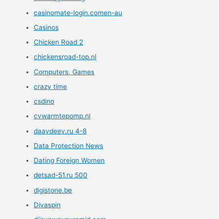
casinomate-login.comen-au
Casinos
Chicken Road 2
chickensroad-top.nl
Computers, Games
crazy time
csdino
cvwarmtepomp.nl
daavdeev.ru 4-8
Data Protection News
Dating Foreign Women
detsad-51.ru 500
digistone.be
Divaspin