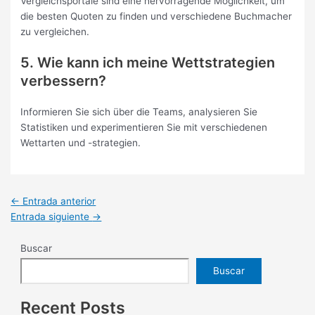
Vergleichsportale sind eine hervorragende Möglichkeit, um
die besten Quoten zu finden und verschiedene Buchmacher
zu vergleichen.
5. Wie kann ich meine Wettstrategien
verbessern?
Informieren Sie sich über die Teams, analysieren Sie
Statistiken und experimentieren Sie mit verschiedenen
Wettarten und -strategien.
←
Entrada anterior
Entrada siguiente
→
Buscar
Buscar
Recent Posts