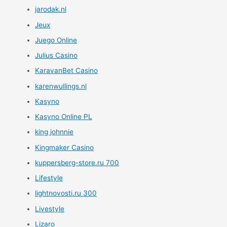
jarodak.nl
Jeux
Juego Online
Julius Casino
KaravanBet Casino
karenwullings.nl
Kasyno
Kasyno Online PL
king johnnie
Kingmaker Casino
kuppersberg-store.ru 700
Lifestyle
lightnovosti.ru 300
Livestyle
Lizaro