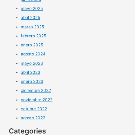
mayo 2025
abril 2025
marzo 2025
febrero 2025
enero 2025
agosto 2024
mayo 2023
abril 2023
enero 2023
diciembre 2022
noviembre 2022
octubre 2022
agosto 2022
Categories