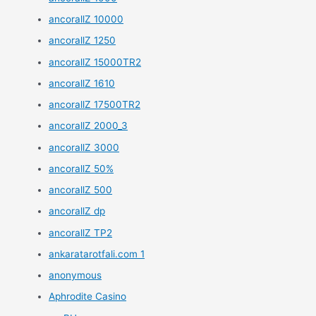
ancorallZ 10000
ancorallZ 1250
ancorallZ 15000TR2
ancorallZ 1610
ancorallZ 17500TR2
ancorallZ 2000_3
ancorallZ 3000
ancorallZ 50%
ancorallZ 500
ancorallZ dp
ancorallZ TP2
ankaratarotfali.com 1
anonymous
Aphrodite Casino