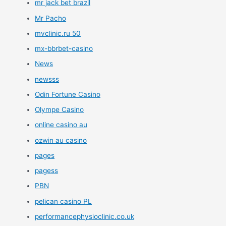
mr jack bet brazil
Mr Pacho
mvclinic.ru 50
mx-bbrbet-casino
News
newsss
Odin Fortune Casino
Olympe Casino
online casino au
ozwin au casino
pages
pagess
PBN
pelican casino PL
performancephysioclinic.co.uk