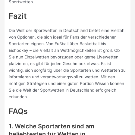
Sportwetten.
Fazit
Die Welt der Sportwetten in Deutschland bietet eine Vielzahl
von Optionen, die sich ideal für Fans der verschiedenen
Sportarten eignen. Von Fußball über Basketball bis
Eishockey – die Vielfalt an Wettmöglichkeiten ist groß. Ob
Sie nun Einzelwetten bevorzugen oder gerne Livewetten
platzieren, es gibt für jeden Geschmack etwas. Es ist
wichtig, sich sorgfältig über die Sportarten und Wettarten zu
informieren und verantwortungsvoll zu wetten. Mit den
richtigen Strategien und einer guten Portion Wissen können
Sie die Welt der Sportwetten in Deutschland erfolgreich
erkunden.
FAQs
1. Welche Sportarten sind am
beliebtesten für Wetten in