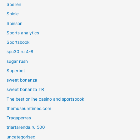
Spellen
Spiele
Spinson
Sports analytics
Sportsbook
spu30.ru 4-8
sugar rush
Superbet
sweet bonanza
sweet bonanza TR
The best online casino and sportsbook
themuseumtimes.com
Tragaperras
triartarenda.ru 500
uncategorised