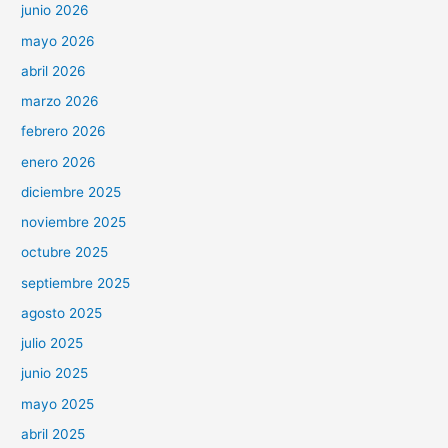
junio 2026
mayo 2026
abril 2026
marzo 2026
febrero 2026
enero 2026
diciembre 2025
noviembre 2025
octubre 2025
septiembre 2025
agosto 2025
julio 2025
junio 2025
mayo 2025
abril 2025