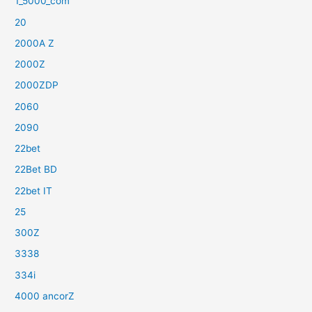
1_5000_com
20
2000A Z
2000Z
2000ZDP
2060
2090
22bet
22Bet BD
22bet IT
25
300Z
3338
334i
4000 ancorZ