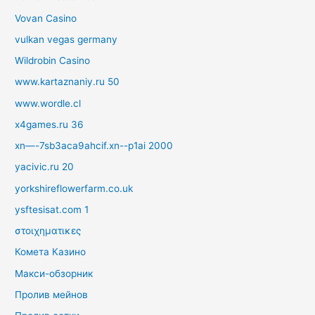
Vovan Casino
vulkan vegas germany
Wildrobin Casino
www.kartaznaniy.ru 50
www.wordle.cl
x4games.ru 36
xn—-7sb3aca9ahcif.xn--p1ai 2000
yacivic.ru 20
yorkshireflowerfarm.co.uk
ysftesisat.com 1
στοιχηματικες
Комета Казино
Макси-обзорник
Пролив мейнов