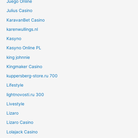
Juego Online
Julius Casino
KaravanBet Casino
karenwullings.nl
Kasyno
Kasyno Online PL
king johnnie
Kingmaker Casino
kuppersberg-store.ru 700
Lifestyle
lightnovosti.ru 300
Livestyle
Lizaro
Lizaro Casino
Lolajack Casino