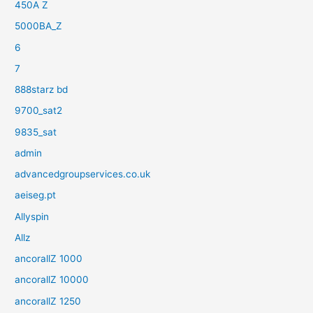
450A Z
5000BA_Z
6
7
888starz bd
9700_sat2
9835_sat
admin
advancedgroupservices.co.uk
aeiseg.pt
Allyspin
Allz
ancorallZ 1000
ancorallZ 10000
ancorallZ 1250