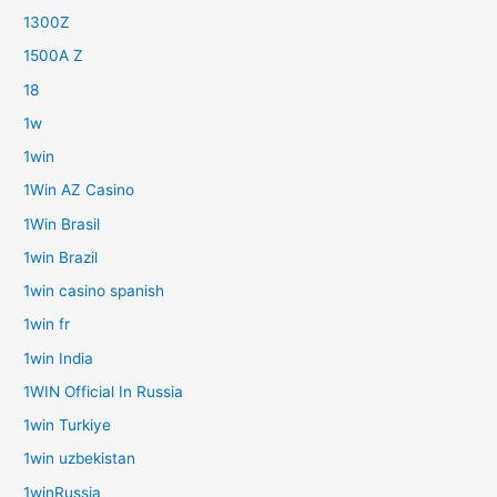
1300Z
1500A Z
18
1w
1win
1Win AZ Casino
1Win Brasil
1win Brazil
1win casino spanish
1win fr
1win India
1WIN Official In Russia
1win Turkiye
1win uzbekistan
1winRussia