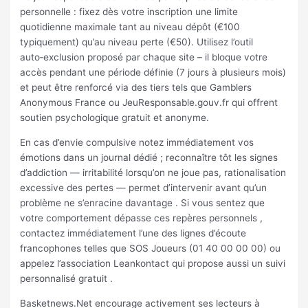
personnelle : fixez dès votre inscription une limite
quotidienne maximale tant au niveau dépôt (€100
typiquement) qu’au niveau perte (€50). Utilisez l’outil
auto‑exclusion proposé par chaque site – il bloque votre
accès pendant une période définie (7 jours à plusieurs mois)
et peut être renforcé via des tiers tels que Gamblers
Anonymous France ou JeuResponsable.gouv.fr qui offrent
soutien psychologique gratuit et anonyme.
En cas d’envie compulsive notez immédiatement vos
émotions dans un journal dédié ; reconnaître tôt les signes
d’addiction — irritabilité lorsqu’on ne joue pas, rationalisation
excessive des pertes — permet d’intervenir avant qu’un
problème ne s’enracine davantage . Si vous sentez que
votre comportement dépasse ces repères personnels ,
contactez immédiatement l’une des lignes d’écoute
francophones telles que SOS Joueurs (01 40 00 00 00) ou
appelez l’association Leankontact qui propose aussi un suivi
personnalisé gratuit .
Basketnews.Net encourage activement ses lecteurs à