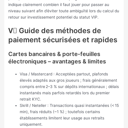
indique clairement combien il faut jouer pour passer au
niveau suivant afin d’éviter toute ambiguïté lors du calcul du
retour sur investissement potentiel du statut VIP.
V️⃣ Guide des méthodes de
paiement sécurisées et rapides
Cartes bancaires & porte‑feuilles
électroniques – avantages & limites
Visa / Mastercard : Acceptées partout, plafonds
élevés adaptés aux gros joueurs ; frais généralement
compris entre 2–3 % sur dépôts internationaux ; délais
instantanés mais parfois retardés lors du premier
retrait KYC.
Skrill / Neteller : Transactions quasi instantanées (< 15
min), frais réduits (~1 %) ; toutefois certains
établissements limitent leur usage aux retraits
uniquement.