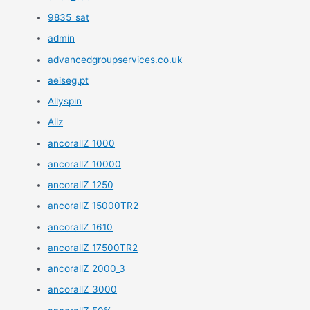
9835_sat
admin
advancedgroupservices.co.uk
aeiseg.pt
Allyspin
Allz
ancorallZ 1000
ancorallZ 10000
ancorallZ 1250
ancorallZ 15000TR2
ancorallZ 1610
ancorallZ 17500TR2
ancorallZ 2000_3
ancorallZ 3000