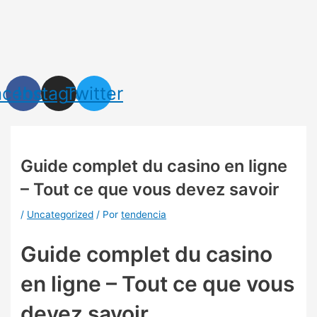
Ir
Navegación
al
de
contenido
entradas
acebook
Instagram
Twitter
Guide complet du casino en ligne
– Tout ce que vous devez savoir
/
Uncategorized
/ Por
tendencia
Guide complet du casino
en ligne – Tout ce que vous
devez savoir