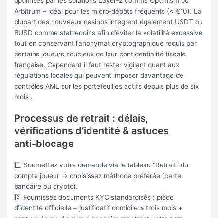
optimisés par les solutions Layer‑2 comme Optimism ou
Arbitrum – idéal pour les micro‑dépôts fréquents (< €10). La
plupart des nouveaux casinos intègrent également USDT ou
BUSD comme stablecoins afin d’éviter la volatilité excessive
tout en conservant l’anonymat cryptographique requis par
certains joueurs soucieux de leur confidentialité fiscale
française. Cependant il faut rester vigilant quant aux
régulations locales qui peuvent imposer davantage de
contrôles AML sur les portefeuilles actifs depuis plus de six
mois .
Processus de retrait : délais,
vérifications d’identité & astuces
anti‑blocage
1️⃣ Soumettez votre demande via le tableau “Retrait” du
compte joueur → choisissez méthode préférée (carte
bancaire ou crypto).
2️⃣ Fournissez documents KYC standardisés : pièce
d’identité officielle + justificatif domicile ≤ trois mois +