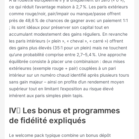
À la roulette européenne il y a uniquement un zéro (« 0 »),
ce qui réduit l’avantage maison à 2,7 %. Les paris extérieurs
comme rouge/noir, pair/impair ou manque/passe offrent
près de 48,6 % de chances de gagner avec un paiement 1:1
; ils sont idéaux pour préserver son capital tout en
accumulant modestement des gains réguliers. En revanche
les paris intérieurs (« plein », « cheval », « carré ») offrent
des gains plus élevés (35:1 pour un plein) mais ne touchent
qu’une probabilité comprise entre 2,7–5,4 %. Une approche
équilibrée consiste à placer une combinaison : deux mises
extérieures (exemple rouge + pair) couplées à un pari
intérieur sur un numéro chaud identifié après plusieurs tours
sans gain majeur – ainsi on profite d’un rendement moyen
supérieur tout en limitant l’exposition au risque élevé
inhérent aux paris simples plein tapis.
IV️⃣ Les bonus et programmes
de fidélité expliqués
Le welcome pack typique combine un bonus dépôt