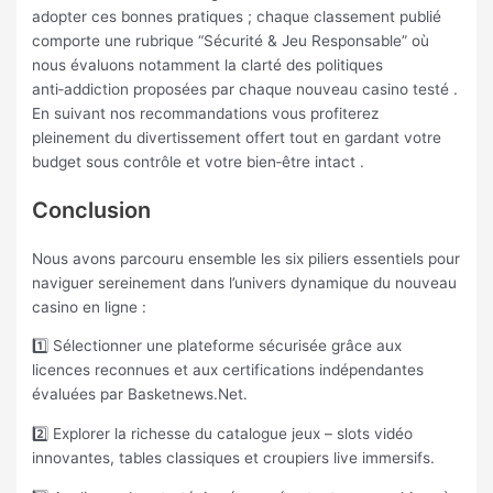
adopter ces bonnes pratiques ; chaque classement publié
comporte une rubrique “Sécurité & Jeu Responsable” où
nous évaluons notamment la clarté des politiques
anti‑addiction proposées par chaque nouveau casino testé .
En suivant nos recommandations vous profiterez
pleinement du divertissement offert tout en gardant votre
budget sous contrôle et votre bien‑être intact .
Conclusion
Nous avons parcouru ensemble les six piliers essentiels pour
naviguer sereinement dans l’univers dynamique du nouveau
casino en ligne :
1️⃣ Sélectionner une plateforme sécurisée grâce aux
licences reconnues et aux certifications indépendantes
évaluées par Basketnews.Net.
2️⃣ Explorer la richesse du catalogue jeux – slots vidéo
innovantes, tables classiques et croupiers live immersifs.