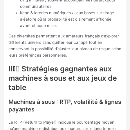
communautaires.
Keno & loteries numériques : Jeux basés sur tirage
aléatoire où la probabilité est clairement affichée
avant chaque mise.
Ces diversités permettent aux amateurs français d’explorer
différents univers sans quitter leur canapé tout en
conservant la possibilité d’ajuster leur niveau de risque selon
leurs préférences personnelles.
III️⃣ Stratégies gagnantes aux
machines à sous et aux jeux de
table
Machines à sous : RTP, volatilité & lignes
payantes
Le RTP (Return to Player) indique le pourcentage moyen
qu’une machine redistribue aux joueurs sur le long terme ;