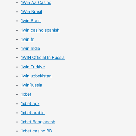
1Win AZ Casino
1Win Brasil
1win Brazil
1win casino spanish
1win fr
1win India
1WIN Official In Russia
1win Turkiye
1win uzbekistan
1winRussia
1xbet
1xbet apk
1xbet arabic
1xbet Bangladesh
1xbet casino BD