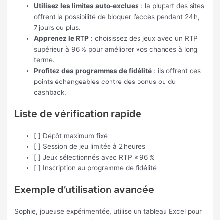
Utilisez les limites auto‑exclues
: la plupart des sites
offrent la possibilité de bloquer l’accès pendant 24 h,
7 jours ou plus.
Apprenez le RTP
: choisissez des jeux avec un RTP
supérieur à 96 % pour améliorer vos chances à long
terme.
Profitez des programmes de fidélité
: ils offrent des
points échangeables contre des bonus ou du
cashback.
Liste de vérification rapide
[ ] Dépôt maximum fixé
[ ] Session de jeu limitée à 2 heures
[ ] Jeux sélectionnés avec RTP ≥ 96 %
[ ] Inscription au programme de fidélité
Exemple d’utilisation avancée
Sophie, joueuse expérimentée, utilise un tableau Excel pour