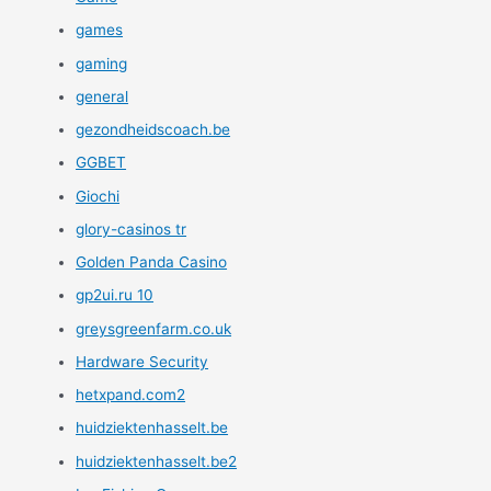
games
gaming
general
gezondheidscoach.be
GGBET
Giochi
glory-casinos tr
Golden Panda Casino
gp2ui.ru 10
greysgreenfarm.co.uk
Hardware Security
hetxpand.com2
huidziektenhasselt.be
huidziektenhasselt.be2