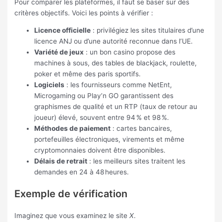
Pour comparer les plateformes, il faut se baser sur des
critères objectifs. Voici les points à vérifier :
Licence officielle
: privilégiez les sites titulaires d’une
licence ANJ ou d’une autorité reconnue dans l’UE.
Variété de jeux
: un bon casino propose des
machines à sous, des tables de blackjack, roulette,
poker et même des paris sportifs.
Logiciels
: les fournisseurs comme NetEnt,
Microgaming ou Play’n GO garantissent des
graphismes de qualité et un RTP (taux de retour au
joueur) élevé, souvent entre 94 % et 98 %.
Méthodes de paiement
: cartes bancaires,
portefeuilles électroniques, virements et même
cryptomonnaies doivent être disponibles.
Délais de retrait
: les meilleurs sites traitent les
demandes en 24 à 48 heures.
Exemple de vérification
Imaginez que vous examinez le site
X
.