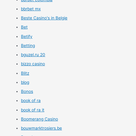
bbrbet mx
Beste Casino's in Belgie
Bet
Betify
Betting
bguzel.ru 20
bizzo casino
Blitz
blog
Bonos
book of ra
book of ra it
Boomerang Casino
bouwmarktrosiers.be