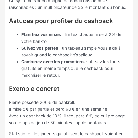
Ce système s’accompagne de conditions de mise
raisonnables : un multiplicateur de 5 x le montant du bonus.
Astuces pour profiter du cashback
Planifiez vos mises
: limitez chaque mise à 2 % de
votre bankroll.
Suivez vos pertes
: un tableau simple vous aide à
savoir quand le cashback s’applique.
Combinez avec les promotions
: utilisez les tours
gratuits en même temps que le cashback pour
maximiser le retour.
Exemple concret
Pierre possède 200 € de bankroll.
Il mise 5 € par partie et perd 60 € en une semaine.
Avec un cashback de 10 %, il récupère 6 €, ce qui prolonge
son temps de jeu de 30 minutes supplémentaires.
Statistique : les joueurs qui utilisent le cashback voient en