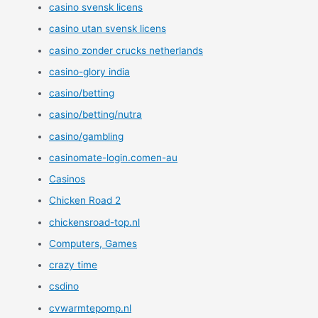
casino svensk licens
casino utan svensk licens
casino zonder crucks netherlands
casino-glory india
casino/betting
casino/betting/nutra
casino/gambling
casinomate-login.comen-au
Casinos
Chicken Road 2
chickensroad-top.nl
Computers, Games
crazy time
csdino
cvwarmtepomp.nl