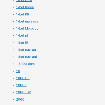
1xbet india
1xbet Korea
1xbet KR
1xbet malaysia
1xbet Morocco
1xbet pt
1xbet RU
1xbet russian
1xbet russian1
1_5000_com
20
2000A Z
2000Z
2000ZDP
2060