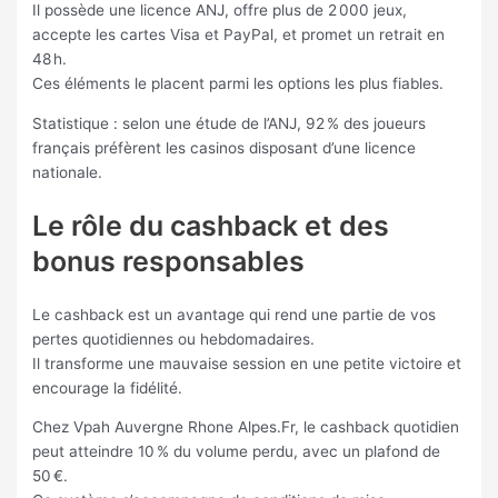
Il possède une licence ANJ, offre plus de 2 000 jeux,
accepte les cartes Visa et PayPal, et promet un retrait en
48 h.
Ces éléments le placent parmi les options les plus fiables.
Statistique : selon une étude de l’ANJ, 92 % des joueurs
français préfèrent les casinos disposant d’une licence
nationale.
Le rôle du cashback et des
bonus responsables
Le cashback est un avantage qui rend une partie de vos
pertes quotidiennes ou hebdomadaires.
Il transforme une mauvaise session en une petite victoire et
encourage la fidélité.
Chez Vpah Auvergne Rhone Alpes.Fr, le cashback quotidien
peut atteindre 10 % du volume perdu, avec un plafond de
50 €.