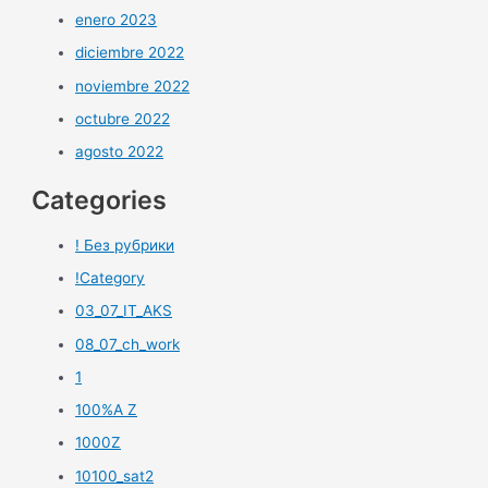
enero 2023
diciembre 2022
noviembre 2022
octubre 2022
agosto 2022
Categories
! Без рубрики
!Category
03_07_IT_AKS
08_07_ch_work
1
100%A Z
1000Z
10100_sat2