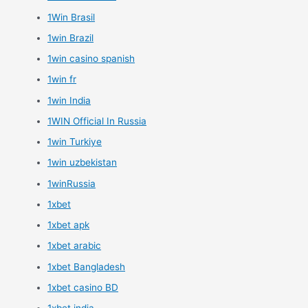
1Win Brasil
1win Brazil
1win casino spanish
1win fr
1win India
1WIN Official In Russia
1win Turkiye
1win uzbekistan
1winRussia
1xbet
1xbet apk
1xbet arabic
1xbet Bangladesh
1xbet casino BD