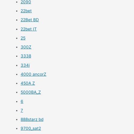
2090
22bet
22Bet BD
22bet IT
25
300Z
3338
334i
4000 ancorZ
450A Z
5000BA_Z
6
7
888starz bd
9700_sat2