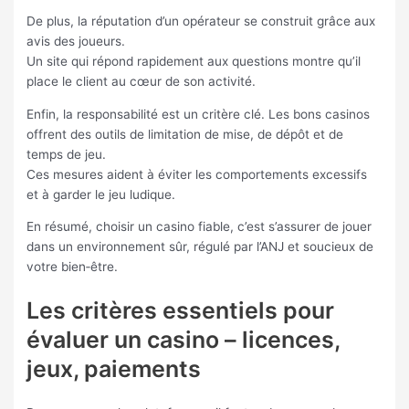
De plus, la réputation d’un opérateur se construit grâce aux
avis des joueurs.
Un site qui répond rapidement aux questions montre qu’il
place le client au cœur de son activité.
Enfin, la responsabilité est un critère clé. Les bons casinos
offrent des outils de limitation de mise, de dépôt et de
temps de jeu.
Ces mesures aident à éviter les comportements excessifs
et à garder le jeu ludique.
En résumé, choisir un casino fiable, c’est s’assurer de jouer
dans un environnement sûr, régulé par l’ANJ et soucieux de
votre bien‑être.
Les critères essentiels pour
évaluer un casino – licences,
jeux, paiements