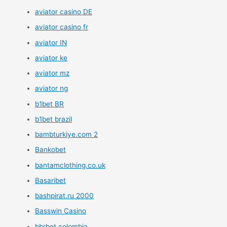
aviator casino DE
aviator casino fr
aviator IN
aviator ke
aviator mz
aviator ng
b1bet BR
b1bet brazil
bambturkiye.com 2
Bankobet
bantamclothing.co.uk
Basaribet
bashpirat.ru 2000
Basswin Casino
bbrbet colombia