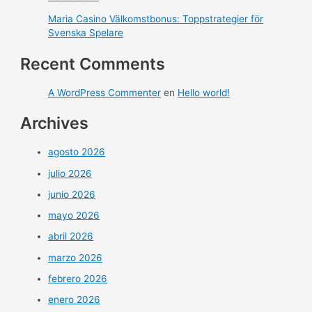
Maria Casino Välkomstbonus: Toppstrategier för
Svenska Spelare
Recent Comments
A WordPress Commenter
en
Hello world!
Archives
agosto 2026
julio 2026
junio 2026
mayo 2026
abril 2026
marzo 2026
febrero 2026
enero 2026