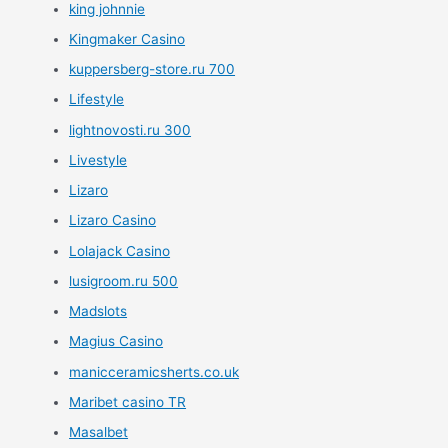
king johnnie
Kingmaker Casino
kuppersberg-store.ru 700
Lifestyle
lightnovosti.ru 300
Livestyle
Lizaro
Lizaro Casino
Lolajack Casino
lusigroom.ru 500
Madslots
Magius Casino
manicceramicsherts.co.uk
Maribet casino TR
Masalbet