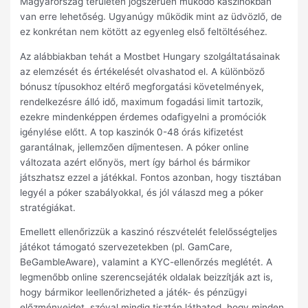
Magyarország területén jogszerűen működő kaszinókban
van erre lehetőség. Ugyanúgy működik mint az üdvözlő, de
ez konkrétan nem kötött az egyenleg első feltöltéséhez.
Az alábbiakban tehát a Mostbet Hungary szolgáltatásainak
az elemzését és értékelését olvashatod el. A különböző
bónusz típusokhoz eltérő megforgatási követelmények,
rendelkezésre álló idő, maximum fogadási limit tartozik,
ezekre mindenképpen érdemes odafigyelni a promóciók
igénylése előtt. A top kaszinók 0-48 órás kifizetést
garantálnak, jellemzően díjmentesen. A póker online
változata azért előnyös, mert így bárhol és bármikor
játszhatsz ezzel a játékkal. Fontos azonban, hogy tisztában
legyél a póker szabályokkal, és jól válaszd meg a póker
stratégiákat.
Emellett ellenőrizzük a kaszinó részvételét felelősségteljes
játékot támogató szervezetekben (pl. GamCare,
BeGambleAware), valamint a KYC-ellenőrzés meglétét. A
legmenőbb online szerencsejáték oldalak beizzítják azt is,
hogy bármikor leellenőrizheted a játék- és pénzügyi
előzményeidet, szóval mindig tisztán láthatod, hogy minden