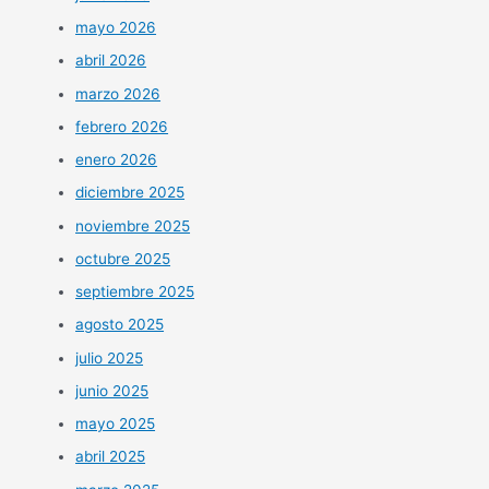
mayo 2026
abril 2026
marzo 2026
febrero 2026
enero 2026
diciembre 2025
noviembre 2025
octubre 2025
septiembre 2025
agosto 2025
julio 2025
junio 2025
mayo 2025
abril 2025