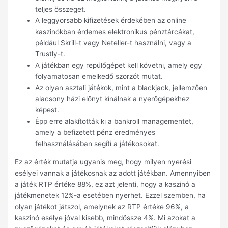
teljes összeget.
A leggyorsabb kifizetések érdekében az online
kaszinókban érdemes elektronikus pénztárcákat,
például Skrill-t vagy Neteller-t használni, vagy a
Trustly-t.
A játékban egy repülőgépet kell követni, amely egy
folyamatosan emelkedő szorzót mutat.
Az olyan asztali játékok, mint a blackjack, jellemzően
alacsony házi előnyt kínálnak a nyerőgépekhez
képest.
Épp erre alakították ki a bankroll managementet,
amely a befizetett pénz eredményes
felhasználásában segíti a játékosokat.
Ez az érték mutatja ugyanis meg, hogy milyen nyerési
esélyei vannak a játékosnak az adott játékban. Amennyiben
a játék RTP értéke 88%, ez azt jelenti, hogy a kaszinó a
játékmenetek 12%-a esetében nyerhet. Ezzel szemben, ha
olyan játékot játszol, amelynek az RTP értéke 96%, a
kaszinó esélye jóval kisebb, mindössze 4%. Mi azokat a