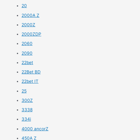
20
2000A Z
2000Z
2000ZDP
2060
2090
22bet
22Bet BD
22bet IT
25
300Z
3338
334i
4000 ancorZ
450A Z