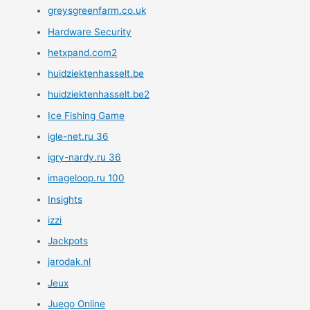
greysgreenfarm.co.uk
Hardware Security
hetxpand.com2
huidziektenhasselt.be
huidziektenhasselt.be2
Ice Fishing Game
igle-net.ru 36
igry-nardy.ru 36
imageloop.ru 100
Insights
izzi
Jackpots
jarodak.nl
Jeux
Juego Online