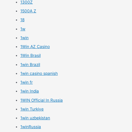
1300Z
1500A Z
18
1w
1win
1Win AZ Casino
1Win Brasil
1win Brazil
1win casino spanish
1win fr
1win India
1WIN Official In Russia
1win Turkiye
1win uzbekistan
1winRussia