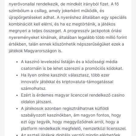
nyerővonallal rendelkezik, de mindkét irányból fizet. A fő
szimbólum a csillag, amely jokerként működik, és
újrapörgetéseket adhat. A nyeréshez általában egy speciális
kombinációt kell elérni, és ha ez megtörténik, a játékos
megnyeri a teljes összeget. A progresszív jackpotok óriási
nyereményeket kínálnak, általában legalább több millió forint
értékben, talán ennek köszönhetik népszerűségüket ezek a
játékok Magyarországon is.
A kaszinó levelezési listáján és a közösségi média
csatornáin is be lehet szerezni a promóciós kódokat.
Ha ilyen online kaszinót választasz, több ezer
innovatív játékkal és kriptovaluta-támogatással
számolhatsz.
Ezért is érdemes magyar licenccel rendelkező casino
oldalon játszani.
A játékosok azonban regisztrálhatnak külföldi
szabályozott kaszinókban, ám nagyon fontos, hogy
ezt úgy tegyék, hogy meggyőződnek arról, hogy a
platform rendelkezik megfelelő, nemzetközi licensszel.
Az asztali játékok digitális verziói mindig elérhetőek,