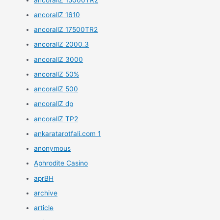
ancorallZ 1610
ancorallZ 17500TR2
ancorallZ 2000_3
ancorallZ 3000
ancorallZ 50%
ancorallZ 500
ancorallZ dp
ancorallZ TP2
ankaratarotfali.com 1
anonymous
Aphrodite Casino
aprBH
archive
article