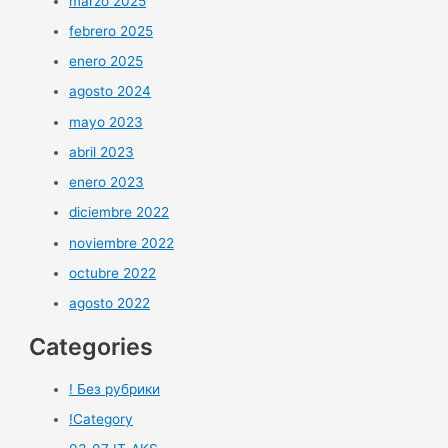
marzo 2025
febrero 2025
enero 2025
agosto 2024
mayo 2023
abril 2023
enero 2023
diciembre 2022
noviembre 2022
octubre 2022
agosto 2022
Categories
! Без рубрики
!Category