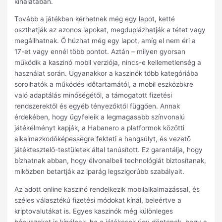
kínálatában.
Tovább a játékban kérhetnek még egy lapot, ketté
oszthatják az azonos lapokat, megduplázhatják a tétet vagy
megállhatnak. Ő húzhat még egy lapot, amíg el nem éri a
17-et vagy ennél több pontot. Aztán – milyen gyorsan
működik a kaszinó mobil verziója, nincs-e kellemetlenség a
használat során. Ugyanakkor a kaszinók több kategóriába
sorolhatók a működés időtartamától, a mobil eszközökre
való adaptálás minőségétől, a támogatott fizetési
rendszerektől és egyéb tényezőktől függően. Annak
érdekében, hogy ügyfeleik a legmagasabb színvonalú
játékélményt kapják, a Habanero a platformok közötti
alkalmazkodóképességre fekteti a hangsúlyt, és vezető
játéktesztelő-testületek által tanúsított. Ez garantálja, hogy
bízhatnak abban, hogy élvonalbeli technológiát biztosítanak,
miközben betartják az iparág legszigorúbb szabályait.
Az adott online kaszinó rendelkezik mobilalkalmazással, és
széles választékú fizetési módokat kínál, beleértve a
kriptovalutákat is. Egyes kaszinók még különleges