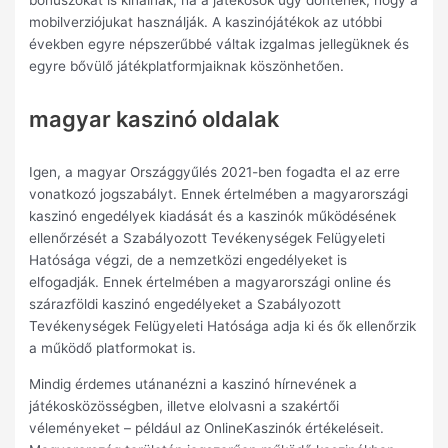
bónuszokat is kínálnak, ha a játékosok úgy döntenek, hogy a
mobilverziójukat használják. A kaszinójátékok az utóbbi
években egyre népszerűbbé váltak izgalmas jellegüknek és
egyre bővülő játékplatformjaiknak köszönhetően.
magyar kaszinó oldalak
Igen, a magyar Országgyűlés 2021-ben fogadta el az erre
vonatkozó jogszabályt. Ennek értelmében a magyarországi
kaszinó engedélyek kiadását és a kaszinók működésének
ellenőrzését a Szabályozott Tevékenységek Felügyeleti
Hatósága végzi, de a nemzetközi engedélyeket is
elfogadják. Ennek értelmében a magyarországi online és
szárazföldi kaszinó engedélyeket a Szabályozott
Tevékenységek Felügyeleti Hatósága adja ki és ők ellenőrzik
a működő platformokat is.
Mindig érdemes utánanézni a kaszinó hírnevének a
játékosközösségben, illetve elolvasni a szakértői
véleményeket – például az OnlineKaszinók értékeléseit.