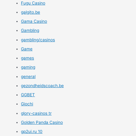
Fugu Casino
galgito.be
Gama Casino
Gambling
gambling/casinos
Game
games
gaming
general
gezondheidscoach.be
GGBET
Giochi
glory-casinos tr
Golden Panda Casino
gp2ui.ru 10