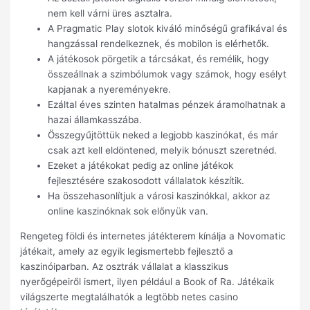
nem kell várni üres asztalra.
A Pragmatic Play slotok kiváló minőségű grafikával és
hangzással rendelkeznek, és mobilon is elérhetők.
A játékosok pörgetik a tárcsákat, és remélik, hogy
összeállnak a szimbólumok vagy számok, hogy esélyt
kapjanak a nyereményekre.
Ezáltal éves szinten hatalmas pénzek áramolhatnak a
hazai államkasszába.
Összegyűjtöttük neked a legjobb kaszinókat, és már
csak azt kell eldöntened, melyik bónuszt szeretnéd.
Ezeket a játékokat pedig az online játékok
fejlesztésére szakosodott vállalatok készítik.
Ha összehasonlítjuk a városi kaszinókkal, akkor az
online kaszinóknak sok előnyük van.
Rengeteg földi és internetes játékterem kínálja a Novomatic
játékait, amely az egyik legismertebb fejlesztő a
kaszinóiparban. Az osztrák vállalat a klasszikus
nyerőgépeiről ismert, ilyen például a Book of Ra. Játékaik
világszerte megtalálhatók a legtöbb netes casino