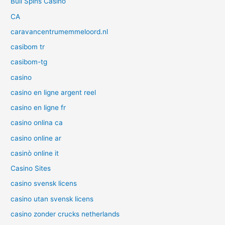
Bull Spins Casino
CA
caravancentrumemmeloord.nl
casibom tr
casibom-tg
casino
casino en ligne argent reel
casino en ligne fr
casino onlina ca
casino online ar
casinò online it
Casino Sites
casino svensk licens
casino utan svensk licens
casino zonder crucks netherlands