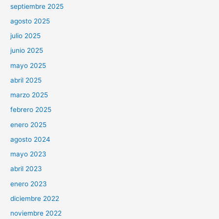
septiembre 2025
agosto 2025
julio 2025
junio 2025
mayo 2025
abril 2025
marzo 2025
febrero 2025
enero 2025
agosto 2024
mayo 2023
abril 2023
enero 2023
diciembre 2022
noviembre 2022