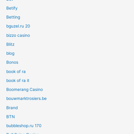
Betify
Betting
bguzel.ru 20
bizzo casino
Blitz
blog
Bonos
book of ra
book of ra it
Boomerang Casino
bouwmarktrosiers.be
Brand
BTN
bubbleshop.ru 170