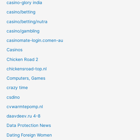
casino-glory india
casino/betting
casino/betting/nutra
casino/gambling
casinomate-login.comen-au
Casinos
Chicken Road 2
chickensroad-top.nl
Computers, Games
crazy time
csdino
cvwarmtepomp.nl
daavdeev.ru 4-8
Data Protection News
Dating Foreign Women