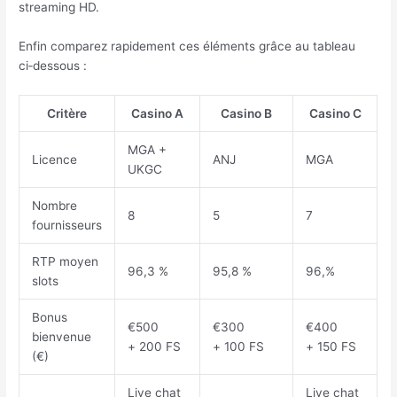
streaming HD.
Enfin comparez rapidement ces éléments grâce au tableau
ci‑dessous :
Critère
Casino A
Casino B
Casino C
MGA +
Licence
ANJ
MGA
UKGC
Nombre
8
5
7
fournisseurs
RTP moyen
96,3 %
95,8 %
96,%
slots
Bonus
€500
€300
€400
bienvenue
+ 200 FS
+ 100 FS
+ 150 FS
(€)
Live chat
Live chat