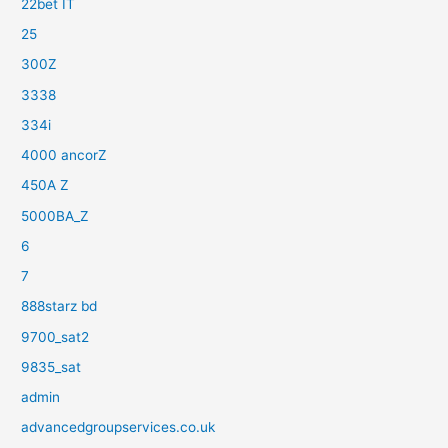
22bet IT
25
300Z
3338
334i
4000 ancorZ
450A Z
5000BA_Z
6
7
888starz bd
9700_sat2
9835_sat
admin
advancedgroupservices.co.uk