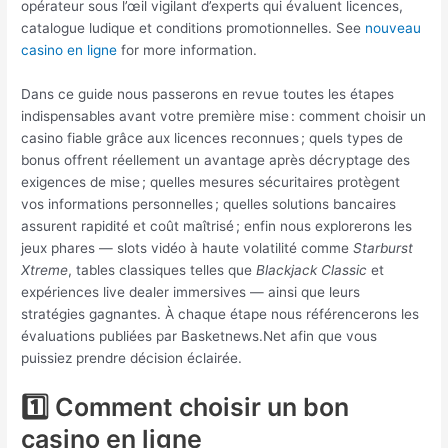
opérateur sous l’œil vigilant d’experts qui évaluent licences,
catalogue ludique et conditions promotionnelles. See
nouveau
casino en ligne
for more information.
Dans ce guide nous passerons en revue toutes les étapes
indispensables avant votre première mise : comment choisir un
casino fiable grâce aux licences reconnues ; quels types de
bonus offrent réellement un avantage après décryptage des
exigences de mise ; quelles mesures sécuritaires protègent
vos informations personnelles ; quelles solutions bancaires
assurent rapidité et coût maîtrisé ; enfin nous explorerons les
jeux phares — slots vidéo à haute volatilité comme
Starburst
Xtreme
, tables classiques telles que
Blackjack Classic
et
expériences live dealer immersives — ainsi que leurs
stratégies gagnantes. À chaque étape nous référencerons les
évaluations publiées par Basketnews.Net afin que vous
puissiez prendre décision éclairée.
1️⃣ Comment choisir un bon
casino en ligne