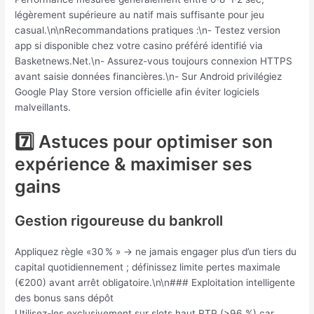
légèrement supérieure au natif mais suffisante pour jeu
casual.\n\nRecommandations pratiques :\n- Testez version
app si disponible chez votre casino préféré identifié via
Basketnews.Net.\n- Assurez-vous toujours connexion HTTPS
avant saisie données financières.\n- Sur Android privilégiez
Google Play Store version officielle afin éviter logiciels
malveillants.
7️⃣ Astuces pour optimiser son
expérience & maximiser ses
gains
Gestion rigoureuse du bankroll
Appliquez règle «30 % » → ne jamais engager plus d’un tiers du
capital quotidiennement ; définissez limite pertes maximale
(€200) avant arrêt obligatoire.\n\n### Exploitation intelligente
des bonus sans dépôt
Utilisez-les exclusivement sur slots haut RTP (>96 %) car