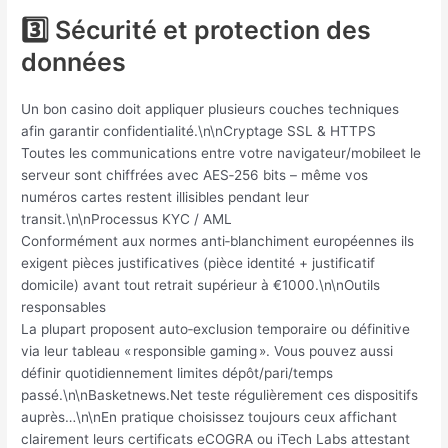
3️⃣ Sécurité et protection des
données
Un bon casino doit appliquer plusieurs couches techniques
afin garantir confidentialité.\n\nCryptage SSL & HTTPS
Toutes les communications entre votre navigateur/mobile​et le
serveur sont chiffrées avec AES‑256 bits – même vos
numéros cartes restent illisibles pendant leur
transit.\n\nProcessus KYC / AML
Conformément aux normes anti‑blanchiment européennes ils
exigent pièces justificatives (pièce identité + justificatif
domicile) avant tout retrait supérieur à €1000.\n\nOutils
responsables
La plupart proposent auto‑exclusion temporaire ou définitive
via leur tableau « responsible gaming ». Vous pouvez aussi
définir quotidiennement limites dépôt/pari/temps
passé.\n\nBasketnews.Net teste régulièrement ces dispositifs
auprès…\n\nEn pratique choisissez toujours ceux affichant
clairement leurs certificats eCOGRA ou iTech Labs attestant