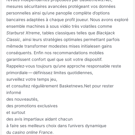
mesures sécuritaires avancées protégeant vos données
personnelles ainsi qu’une panoplie complète d’options
bancaires adaptées à chaque profil joueur.​ Nous avons exploré
ensemble machines à sous vidéo très volatiles comme
Starburst Xtreme
, tables classiques telles que
Blackjack
Classic
, ainsi leurs stratégies optimales permettant parfois
mêmede transformer modestes mises initiales​en gains
conséquents.​ Enfin nos recommandations mobiles
garantissent confort quel que soit votre dispositif.​
Rappelez‑vous toujours qu’une approche responsable reste
primordiale — définissez limites quotidiennes,
surveillez votre temps jeu,
et consultez régulièrement Basketnews.Net pour rester
informé
des nouveautés,
des promotions exclusives
et surtout
des avis impartiaux aidant chacun
à faire ses meilleurs choix dans l’univers dynamique
du
casino online France
.