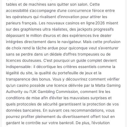
tables et de machines sans quitter son salon. Cette
accessibilité s’accompagne d’une concurrence féroce entre
les opérateurs qui rivalisent d’innovation pour attirer les
parieurs français. Les nouveaux casinos en ligne 2026 misent
sur des graphismes ultra réalistes, des jackpots progressifs
dépassant le million d’euros et des expériences live dealer
intégrées directement dans le navigateur. Mais cette profusion
de choix rend la tâche ardue pour quiconque veut s’aventurer
sans se perdre dans un dédale d’offres trompeuses ou de
licences douteuses. C’est pourquoi un guide complet devient
indispensable : il décortique les critères essentiels comme la
légalité du site, la qualité du portefeuille de jeux et la
transparence des bonus. Vous y découvrirez comment vérifier
qu’un casino possède une licence délivrée par la Malta Gaming
Authority ou l’UK Gambling Commission, comment lire les
conditions de mise afin d’éviter les mauvaises surprises et
quels protocoles de sécurité garantissent la protection de vos
données bancaires. En suivant ces recommandations, vous
pourrez profiter pleinement du divertissement offert tout en
gardant le contrôle sur votre bankroll. De plus, l’évolution