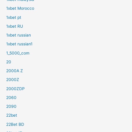
1xbet Morocco
1xbet pt
1xbet RU
1xbet russian
1xbet russian1
1_5000_com
20
2000A Z
2000Z
2000ZDP
2060
2090
22bet
22Bet BD