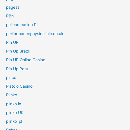
pagess
PBN
pelican casino PL
performancephysioclinic.co.uk
Pin UP
Pin Up Brazil
Pin UP Online Casino
Pin Up Peru
pinco
Pistolo Casino
Plinko
plinko in
plinko UK
plinko_pl