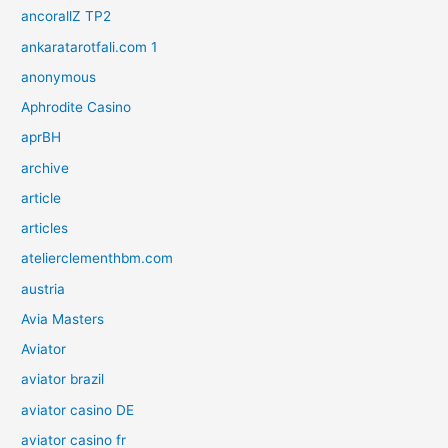
ancorallZ TP2
ankaratarotfali.com 1
anonymous
Aphrodite Casino
aprBH
archive
article
articles
atelierclementhbm.com
austria
Avia Masters
Aviator
aviator brazil
aviator casino DE
aviator casino fr