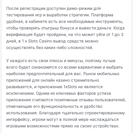
После регистрации доступен демо-режим для
тестирования игр и выработки стратегии. Платформа
удобная, в кабинете есть все необходимые инструменты,
чтобы проверить отыгрыш бонуса и вывести деньги. Когда
верификация будет пройдена, на что может уйти от 1 до 3
дней, в 1 x Slots Casino вывод средств можно
осуществлять без каких-либо сложностей.
У каждого есть свои плюсы и минусы, поэтому лучше
всего будет ознакомится со всеми вариантами и выбрать
наиболее предпочтительный для вас. Рынок мобильных
приложений для онлайн казино стремительно
развивается, и приложение 1xSlots не является
исключением. Одним из ключевых факторов успеха
приложения считаются позитивные отзывы пользователей,
отмечающие его функциональность и удобство
использования. Благодаря тщательно спроектированному
интерфейсу, игроки могут в полной мере наслаждаться
игровыми возможностями прямо на своих устройствах.