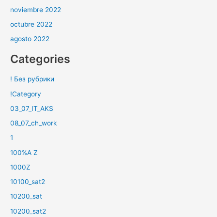
noviembre 2022
octubre 2022
agosto 2022
Categories
! Без рубрики
!Category
03_07_IT_AKS
08_07_ch_work
1
100%A Z
1000Z
10100_sat2
10200_sat
10200_sat2