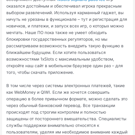
оказался достойным и обеспечивал игрока прекрасным
выбором развлечений. Используя карманный гаджет, вы
ничуть не урезаны в функционале – тут и регистрация для
новичков, и платежи, и запуск всех игр, о которых можно
мечтать. Наше ПО пока также не умеет обходить
блокировки государственных регуляторов, но мы
рассматриваем возможность внедрить такую функцию в
ближайшем будущем. Если хотите пользоваться
возможностями 1xSlots с максимальным удобством,
откройте наш сайт в мобильном браузере один раз – для
того, чтобы скачать приложение.
В том числе через системы электронных платежей, такие
как WebMoney и QIWI. Если же хочется совершить
операцию в более привычном формате, можно сделать это
через обычный банковский перевод. Все транзакции
происходят под строгим контролем и полностью
защищены от постороннего вмешательства. Специалисты
службы поддержки внимательно относятся к
пользователям, уделяя им необходимое внимание каждый