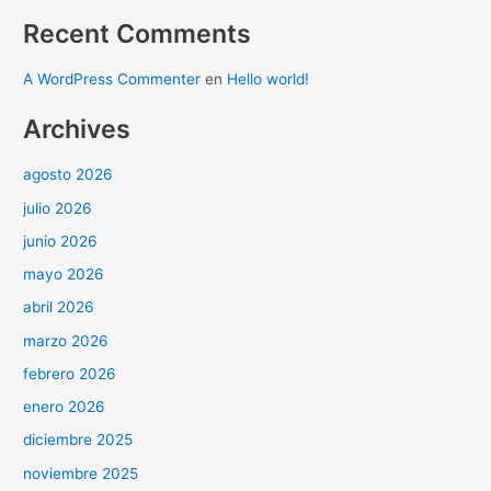
Recent Comments
A WordPress Commenter
en
Hello world!
Archives
agosto 2026
julio 2026
junio 2026
mayo 2026
abril 2026
marzo 2026
febrero 2026
enero 2026
diciembre 2025
noviembre 2025