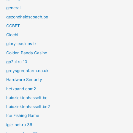
general
gezondheidscoach.be
GGBET
Giochi
glory-casinos tr
Golden Panda Casino
gp2ui.ru 10
greysgreenfarm.co.uk
Hardware Security
hetxpand.com2
huidziektenhasselt.be
huidziektenhasselt.be2
Ice Fishing Game
igle-net.ru 36