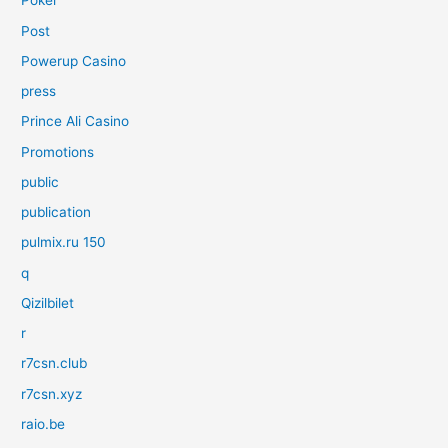
Poker
Post
Powerup Casino
press
Prince Ali Casino
Promotions
public
publication
pulmix.ru 150
q
Qizilbilet
r
r7csn.club
r7csn.xyz
raio.be