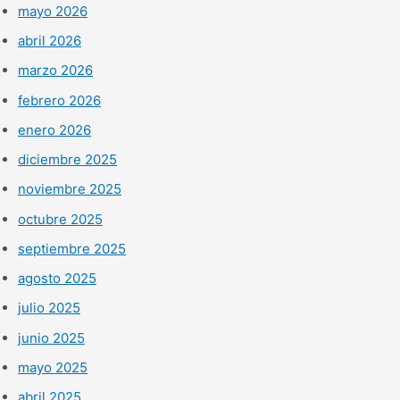
mayo 2026
abril 2026
marzo 2026
febrero 2026
enero 2026
diciembre 2025
noviembre 2025
octubre 2025
septiembre 2025
agosto 2025
julio 2025
junio 2025
mayo 2025
abril 2025